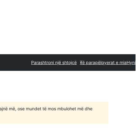
Parashtroni një shtojcë
Të parapëlqyerat e mia
Hyni
ajnë më, ose mundet të mos mbulohet më dhe