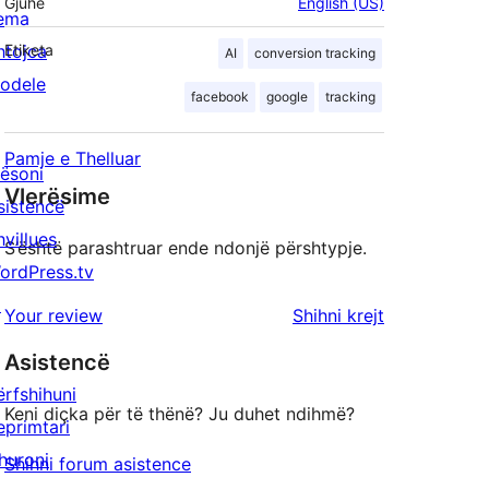
Gjuhë
English (US)
ema
htojca
Etiketa
AI
conversion tracking
odele
facebook
google
tracking
Pamje e Thelluar
ësoni
Vlerësime
sistencë
hvillues
S’është parashtruar ende ndonjë përshtypje.
ordPress.tv
↗
shqyrtimet
Your review
Shihni krejt
Asistencë
ërfshihuni
Keni diçka për të thënë? Ju duhet ndihmë?
eprimtari
huroni
Shihni forum asistence