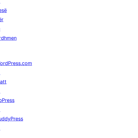
↗
esë
ër
ë
rdhmen
ordPress.com
↗
att
↗
bPress
↗
uddyPress
↗