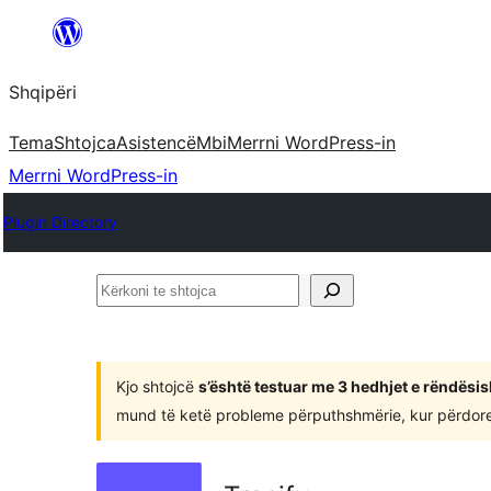
Hidhu
te
Shqipëri
lënda
Tema
Shtojca
Asistencë
Mbi
Merrni WordPress-in
Merrni WordPress-in
Plugin Directory
Kërkoni
te
shtojca
Kjo shtojcë
s’është testuar me 3 hedhjet e rëndësi
mund të ketë probleme përputhshmërie, kur përdoret