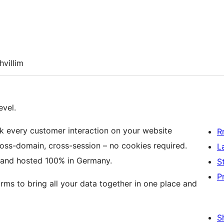
hvillim
evel.
k every customer interaction on your website
R
ross-domain, cross-session – no cookies required.
L
e and hosted 100% in Germany.
S
P
orms to bring all your data together in one place and
S