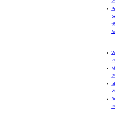
P
p
t
A
W
M
b
B