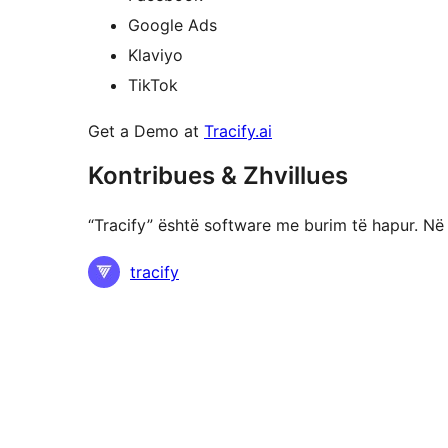
Google Ads
Klaviyo
TikTok
Get a Demo at
Tracify.ai
Kontribues & Zhvillues
“Tracify” është software me burim të hapur. Në
Kontribues
tracify