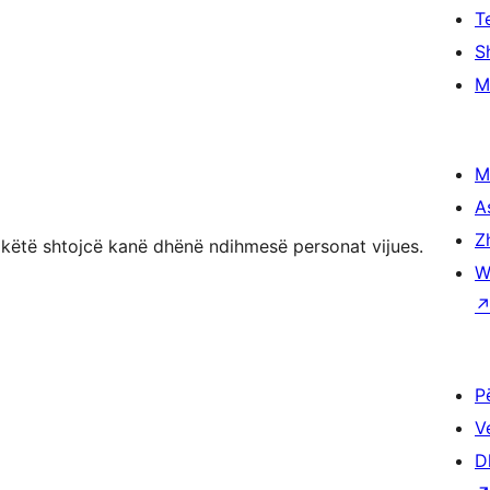
T
S
M
M
A
Z
 këtë shtojcë kanë dhënë ndihmesë personat vijues.
W
P
V
D