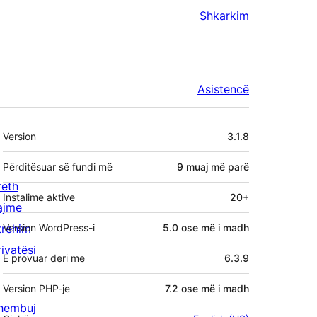
Shkarkim
Asistencë
Të
Version
3.1.8
tjera
Përditësuar së fundi më
9 muaj
më parë
reth
Instalime aktive
20+
ajme
trehim
Version WordPress-i
5.0 ose më i madh
rivatësi
E provuar deri me
6.3.9
Version PHP-je
7.2 ose më i madh
hembuj