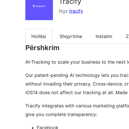
Tracify
Nga
tracify
Hollësi
Shqyrtime
Instalim
Z
Përshkrim
AI-Tracking to scale your business to the next l
Our patent-pending AI technology lets you trac
without invading their privacy. Cross-device, c
iOS14 does not affect our tracking at all. Mad
Tracify integrates with various marketing platf
give you complete transparency:
Facebook