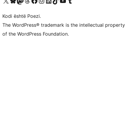
Vizitoni llogarinë tonë X (ish Twitter)
Vizitoni llogarinë tonë Bluesky
Vizitoni llogarinë tonë Mastodon
Vizitoni llogarinë tonë Threads
Vizitoni faqen tonë në Facebook
Vizitoni llogarinë tonë Instagram
Vizitoni llogarinë tonë LinkedIn
Vizitoni llogarinë tonë TikTok
Vizitoni kanalin tonë YouTube
Vizitoni llogarinë tonë Tumblr
Kodi është Poezi.
The WordPress® trademark is the intellectual property
of the WordPress Foundation.