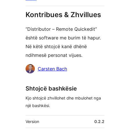
Kontribues & Zhvillues
“Distributor – Remote Quickedit”
është software me burim të hapur.
Në këtë shtojcë kanë dhënë
ndihmesë personat vijues.
Kontribues
Carsten Bach
Shtojcë bashkësie
Kjo shtojcë zhvillohet dhe mbulohet nga
një bashkësi.
Të
Version
0.2.2
tjera