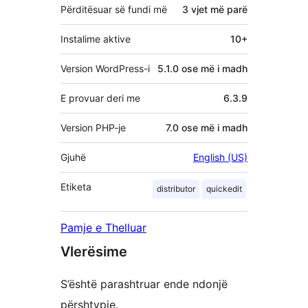
Përditësuar së fundi më
3 vjet
më parë
Instalime aktive
10+
Version WordPress-i
5.1.0 ose më i madh
E provuar deri me
6.3.9
Version PHP-je
7.0 ose më i madh
Gjuhë
English (US)
Etiketa
distributor
quickedit
Pamje e Thelluar
Vlerësime
S’është parashtruar ende ndonjë
përshtypje.