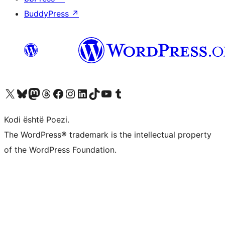
BuddyPress
↗
Vizitoni llogarinë tonë X (ish Twitter)
Vizitoni llogarinë tonë Bluesky
Vizitoni llogarinë tonë Mastodon
Vizitoni llogarinë tonë Threads
Vizitoni faqen tonë në Facebook
Vizitoni llogarinë tonë Instagram
Vizitoni llogarinë tonë LinkedIn
Vizitoni llogarinë tonë TikTok
Vizitoni kanalin tonë YouTube
Vizitoni llogarinë tonë Tumblr
Kodi është Poezi.
The WordPress® trademark is the intellectual property
of the WordPress Foundation.