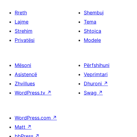
Rreth
Shembuj
Lajme
Tema
Strehim
Shtojca
Privatësi
Modele
Mësoni
Përfshihuni
Asistencë
Veprimtari
Zhvillues
Dhuroni
↗
WordPress.tv
↗
Swag
↗
WordPress.com
↗
Matt
↗
bbPress
↗