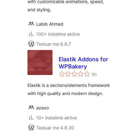
with customizable animations, speed,
and styling.
Labib Ahmed
100+ instalime aktive
Testuar me 6.8.7
Elastik Addons for
WPBakery
vlerësime
(0
)
gjithsej
Elastik is a sections/elements framework
with high quality and modern design.
azexo
10+ instalime aktive
Testuar me 4.9.30