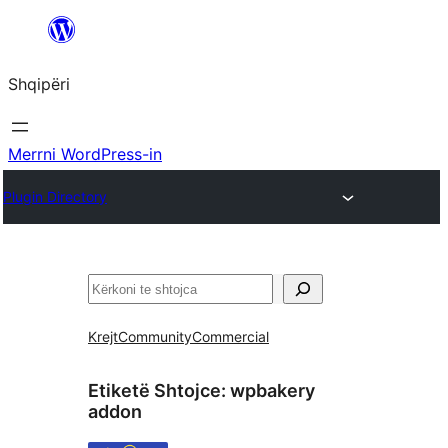
Hidhu
te
Shqipëri
lënda
Merrni WordPress-in
Plugin Directory
Kërko
Krejt
Community
Commercial
Etiketë Shtojce:
wpbakery
addon