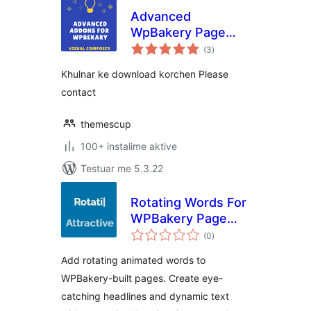
Advanced
WpBakery Page
vlerësime
Builder Addons
(3
)
gjithsej
Khulnar ke download korchen Please
contact
themescup
100+ instalime aktive
Testuar me 5.3.22
Rotating Words For
WPBakery Page
vlerësime
Builder
(0
)
gjithsej
Add rotating animated words to
WPBakery-built pages. Create eye-
catching headlines and dynamic text