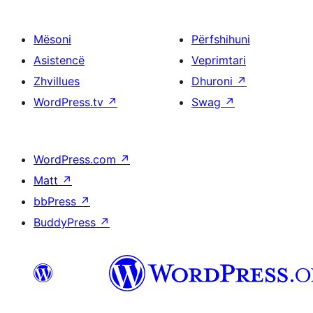
Mësoni
Përfshihuni
Asistencë
Veprimtari
Zhvillues
Dhuroni
↗
WordPress.tv
↗
Swag
↗
WordPress.com
↗
Matt
↗
bbPress
↗
BuddyPress
↗