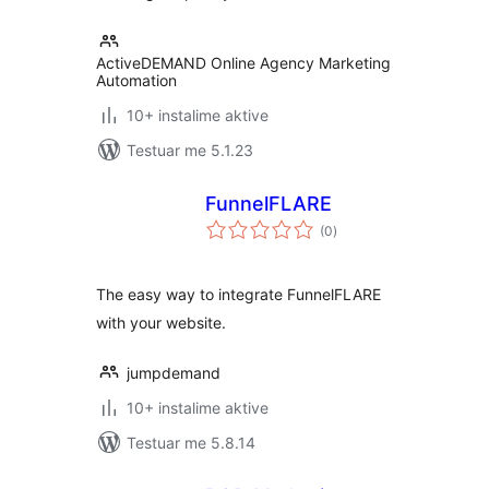
ActiveDEMAND Online Agency Marketing
Automation
10+ instalime aktive
Testuar me 5.1.23
FunnelFLARE
vlerësime
(0
)
gjithsej
The easy way to integrate FunnelFLARE
with your website.
jumpdemand
10+ instalime aktive
Testuar me 5.8.14