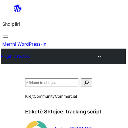
Hidhu
te
Shqipëri
lënda
Merrni WordPress-in
Plugin Directory
Kërko
Krejt
Community
Commercial
Etiketë Shtojce:
tracking script