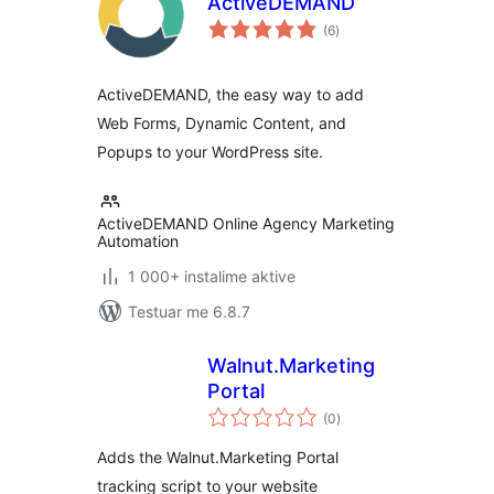
ActiveDEMAND
vlerësime
(6
)
gjithsej
ActiveDEMAND, the easy way to add
Web Forms, Dynamic Content, and
Popups to your WordPress site.
ActiveDEMAND Online Agency Marketing
Automation
1 000+ instalime aktive
Testuar me 6.8.7
Walnut.Marketing
Portal
vlerësime
(0
)
gjithsej
Adds the Walnut.Marketing Portal
tracking script to your website