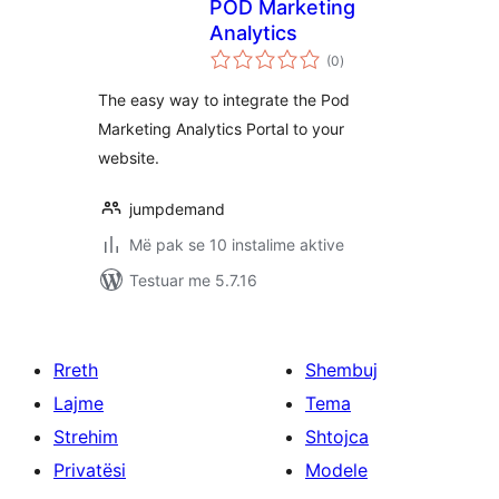
POD Marketing
Analytics
vlerësime
(0
)
gjithsej
The easy way to integrate the Pod
Marketing Analytics Portal to your
website.
jumpdemand
Më pak se 10 instalime aktive
Testuar me 5.7.16
Rreth
Shembuj
Lajme
Tema
Strehim
Shtojca
Privatësi
Modele