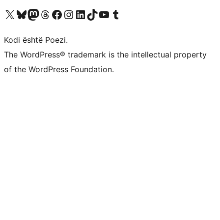
Vizitoni llogarinë tonë X (ish Twitter)
Vizitoni llogarinë tonë Bluesky
Vizitoni llogarinë tonë Mastodon
Vizitoni llogarinë tonë Threads
Vizitoni faqen tonë në Facebook
Vizitoni llogarinë tonë Instagram
Vizitoni llogarinë tonë LinkedIn
Vizitoni llogarinë tonë TikTok
Vizitoni kanalin tonë YouTube
Vizitoni llogarinë tonë Tumblr
Kodi është Poezi.
The WordPress® trademark is the intellectual property
of the WordPress Foundation.