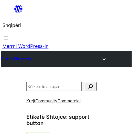
Hidhu
te
Shqipëri
lënda
Merrni WordPress-in
Plugin Directory
Kërko
Krejt
Community
Commercial
Etiketë Shtojce:
support
button