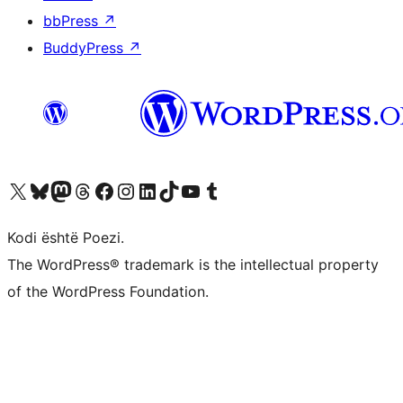
bbPress
↗
BuddyPress
↗
Vizitoni llogarinë tonë X (ish Twitter)
Vizitoni llogarinë tonë Bluesky
Vizitoni llogarinë tonë Mastodon
Vizitoni llogarinë tonë Threads
Vizitoni faqen tonë në Facebook
Vizitoni llogarinë tonë Instagram
Vizitoni llogarinë tonë LinkedIn
Vizitoni llogarinë tonë TikTok
Vizitoni kanalin tonë YouTube
Vizitoni llogarinë tonë Tumblr
Kodi është Poezi.
The WordPress® trademark is the intellectual property
of the WordPress Foundation.