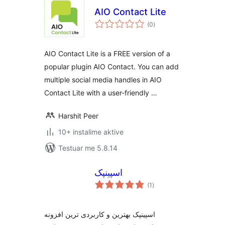
AIO Contact Lite
vlerësime
(0
)
gjithsej
AIO Contact Lite is a FREE version of a
popular plugin AIO Contact. You can add
multiple social media handles in AIO
Contact Lite with a user-friendly …
Harshit Peer
10+ instalime aktive
Testuar me 5.8.14
اسپینپک
vlerësime
(1
)
gjithsej
اسپینپک بهترین و کاربردی ترین افزونه