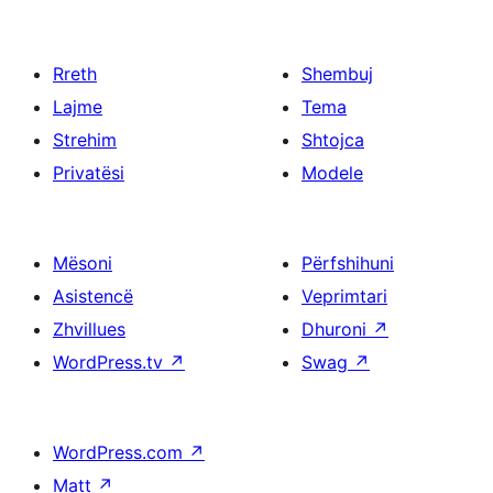
Rreth
Shembuj
Lajme
Tema
Strehim
Shtojca
Privatësi
Modele
Mësoni
Përfshihuni
Asistencë
Veprimtari
Zhvillues
Dhuroni
↗
WordPress.tv
↗
Swag
↗
WordPress.com
↗
Matt
↗