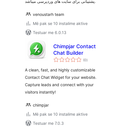
پشتیبانی برای سایت های وردپرسی میباشد.
venoustarh team
Më pak se 10 instalime aktive
Testuar me 6.0.13
Chimpjar Contact
Chat Builder
vlerësime
(0
)
gjithsej
A clean, fast, and highly customizable
Contact Chat Widget for your website.
Capture leads and connect with your
visitors instantly!
chimpjar
Më pak se 10 instalime aktive
Testuar me 7.0.3