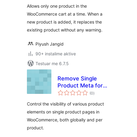
Allows only one product in the
WooCommerce cart at a time. When a
new product is added, it replaces the
existing product without any warning.
Piyush Jangid
90+ instalime aktive
Testuar me 6.7.5
Remove Single
Product Meta for
vlerësime
WooCommerce
(0
)
gjithsej
Control the visibility of various product
elements on single product pages in
WooCommerce, both globally and per
product.