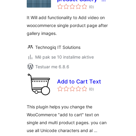
vlerësime
Technogiq
(0
)
gjithsej
It Will add functionality to Add video on
woocommerce single porduct page after
gallery images.
Technogiq IT Solutions
Më pak se 10 instalime aktive
Testuar me 6.8.6
Add to Cart Text
vlerësime
(0
)
gjithsej
This plugin helps you change the
WooCommerce "add to cart" text on
single and multi product pages. you can
use all Unicode characters and al …