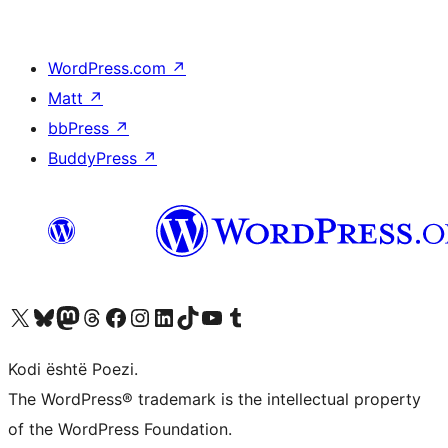
WordPress.com
↗
Matt
↗
bbPress
↗
BuddyPress
↗
Vizitoni llogarinë tonë X (ish Twitter)
Vizitoni llogarinë tonë Bluesky
Vizitoni llogarinë tonë Mastodon
Vizitoni llogarinë tonë Threads
Vizitoni faqen tonë në Facebook
Vizitoni llogarinë tonë Instagram
Vizitoni llogarinë tonë LinkedIn
Vizitoni llogarinë tonë TikTok
Vizitoni kanalin tonë YouTube
Vizitoni llogarinë tonë Tumblr
Kodi është Poezi.
The WordPress® trademark is the intellectual property
of the WordPress Foundation.