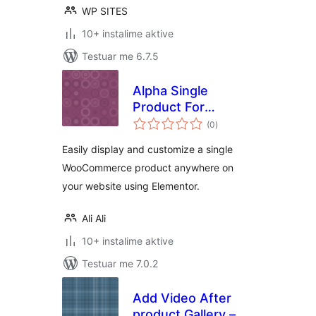
WP SITES
10+ instalime aktive
Testuar me 6.7.5
Alpha Single
Product For
vlerësime
Elementor
(0
)
gjithsej
Easily display and customize a single
WooCommerce product anywhere on
your website using Elementor.
Ali Ali
10+ instalime aktive
Testuar me 7.0.2
Add Video After
product Gallery –