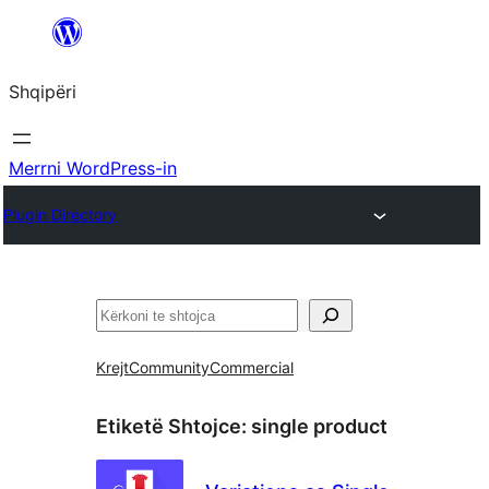
Hidhu
te
Shqipëri
lënda
Merrni WordPress-in
Plugin Directory
Kërko
Krejt
Community
Commercial
Etiketë Shtojce:
single product