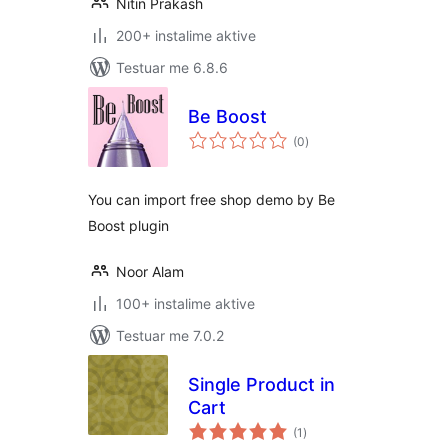
Nitin Prakash
200+ instalime aktive
Testuar me 6.8.6
Be Boost
vlerësime
(0
)
gjithsej
You can import free shop demo by Be
Boost plugin
Noor Alam
100+ instalime aktive
Testuar me 7.0.2
Single Product in
Cart
vlerësime
(1
)
gjithsej