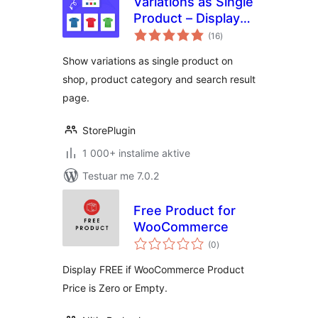
Variations as Single
Product – Display
vlerësime
Single Variation for
(16
)
gjithsej
WooCommerce
Show variations as single product on
shop, product category and search result
page.
StorePlugin
1 000+ instalime aktive
Testuar me 7.0.2
Free Product for
WooCommerce
vlerësime
(0
)
gjithsej
Display FREE if WooCommerce Product
Price is Zero or Empty.