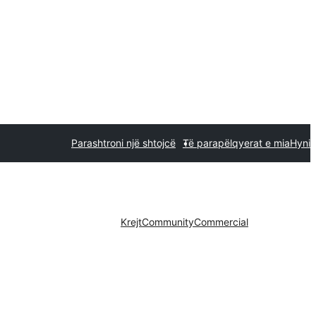
Parashtroni një shtojcë
Të parapëlqyerat e mia
Hyni
Krejt
Community
Commercial