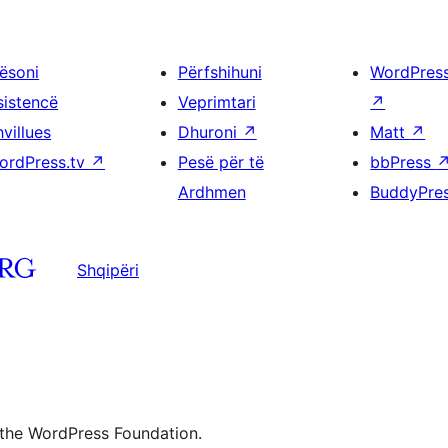
ësoni
Përfshihuni
WordPres
sistencë
Veprimtari
↗
villues
Dhuroni
↗
Matt
↗
ordPress.tv
↗
Pesë për të
bbPress
Ardhmen
BuddyPre
Shqipëri
 the WordPress Foundation.