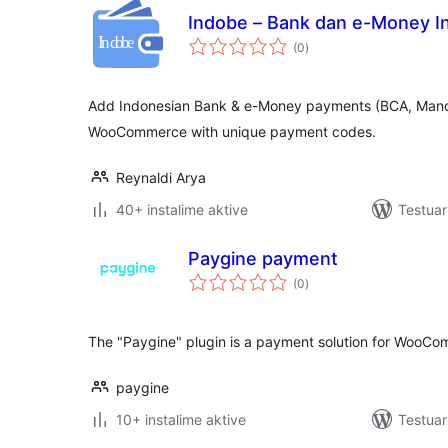
Indobe – Bank dan e-Money I
vlerësime
(0
)
gjithsej
Add Indonesian Bank & e-Money payments (BCA, Mandi
WooCommerce with unique payment codes.
Reynaldi Arya
40+ instalime aktive
Testuar
Paygine payment
vlerësime
(0
)
gjithsej
The "Paygine" plugin is a payment solution for WooC
paygine
10+ instalime aktive
Testuar