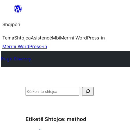
Hidhu
te
Shqipëri
lënda
Tema
Shtojca
Asistencë
Mbi
Merrni WordPress-in
Merrni WordPress-in
Plugin Directory
Kërko
Etiketë Shtojce:
method