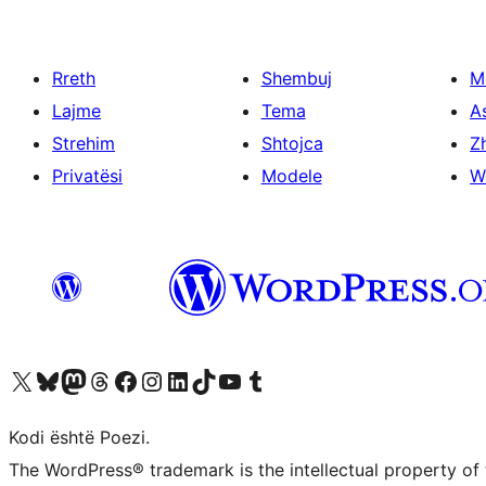
Rreth
Shembuj
M
Lajme
Tema
A
Strehim
Shtojca
Zh
Privatësi
Modele
W
Vizitoni llogarinë tonë X (ish Twitter)
Vizitoni llogarinë tonë Bluesky
Vizitoni llogarinë tonë Mastodon
Vizitoni llogarinë tonë Threads
Vizitoni faqen tonë në Facebook
Vizitoni llogarinë tonë Instagram
Vizitoni llogarinë tonë LinkedIn
Vizitoni llogarinë tonë TikTok
Vizitoni kanalin tonë YouTube
Vizitoni llogarinë tonë Tumblr
Kodi është Poezi.
The WordPress® trademark is the intellectual property of