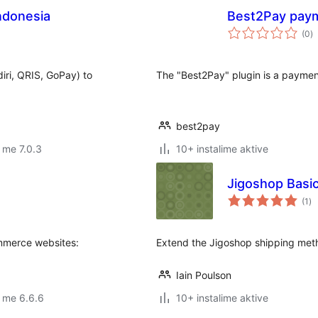
ndonesia
Best2Pay pay
vl
(0
)
gj
ri, QRIS, GoPay) to
The "Best2Pay" plugin is a payme
best2pay
 me 7.0.3
10+ instalime aktive
Jigoshop Basi
vl
(1
)
gj
ommerce websites:
Extend the Jigoshop shipping met
Iain Poulson
 me 6.6.6
10+ instalime aktive