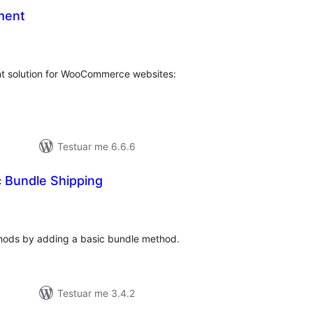
ment
erësime
ithsej
nt solution for WooCommerce websites:
Testuar me 6.6.6
c Bundle Shipping
erësime
ithsej
hods by adding a basic bundle method.
Testuar me 3.4.2