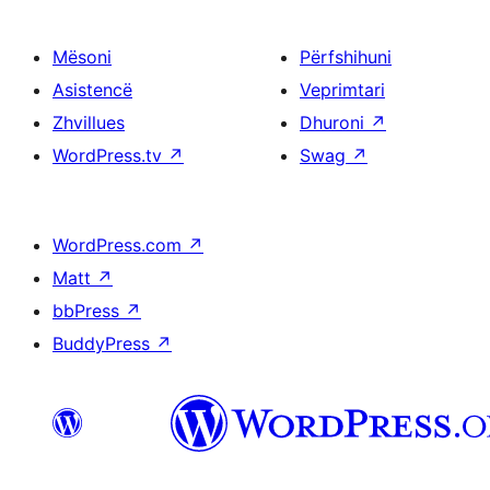
Mësoni
Përfshihuni
Asistencë
Veprimtari
Zhvillues
Dhuroni
↗
WordPress.tv
↗
Swag
↗
WordPress.com
↗
Matt
↗
bbPress
↗
BuddyPress
↗