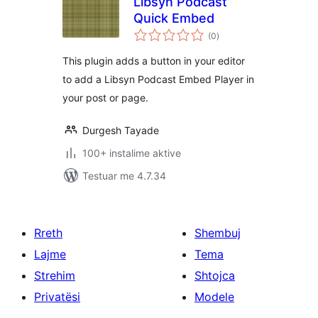
Libsyn Podcast
Quick Embed
vlerësime
(0
)
gjithsej
This plugin adds a button in your editor
to add a Libsyn Podcast Embed Player in
your post or page.
Durgesh Tayade
100+ instalime aktive
Testuar me 4.7.34
Rreth
Shembuj
Lajme
Tema
Strehim
Shtojca
Privatësi
Modele