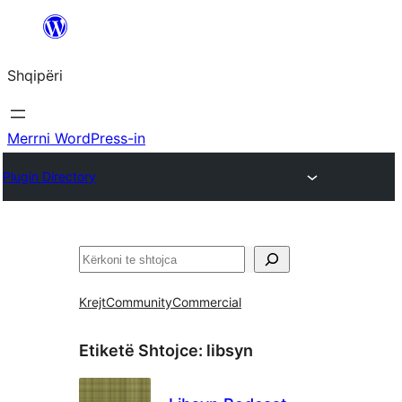
Hidhu
te
Shqipëri
lënda
Merrni WordPress-in
Plugin Directory
Kërko
Krejt
Community
Commercial
Etiketë Shtojce:
libsyn