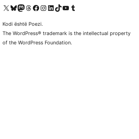
Vizitoni llogarinë tonë X (ish Twitter)
Vizitoni llogarinë tonë Bluesky
Vizitoni llogarinë tonë Mastodon
Vizitoni llogarinë tonë Threads
Vizitoni faqen tonë në Facebook
Vizitoni llogarinë tonë Instagram
Vizitoni llogarinë tonë LinkedIn
Vizitoni llogarinë tonë TikTok
Vizitoni kanalin tonë YouTube
Vizitoni llogarinë tonë Tumblr
Kodi është Poezi.
The WordPress® trademark is the intellectual property
of the WordPress Foundation.