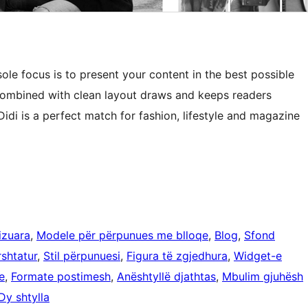
le focus is to present your content in the best possible
combined with clean layout draws and keeps readers
Didi is a perfect match for fashion, lifestyle and magazine
izuara
, 
Modele për përpunues me blloqe
, 
Blog
, 
Sfond
shtatur
, 
Stil përpunuesi
, 
Figura të zgjedhura
, 
Widget-e
e
, 
Formate postimesh
, 
Anështyllë djathtas
, 
Mbulim gjuhësh
Dy shtylla