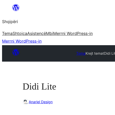
Hidhu
te
Shqipëri
lënda
Tema
Shtojca
Asistencë
Mbi
Merrni WordPress-in
Merrni WordPress-in
Tema
Krejt temat
Didi Li
Didi Lite
Anariel Design