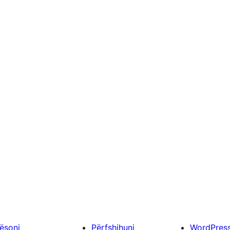
ësoni
Përfshihuni
WordPres