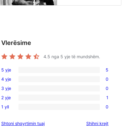
Vlerësime
4.5
nga 5 yje të mundshëm.
5 yje
5
5
4 yje
0
shqyrtime
0
3 yje
0
me
shqyrtime
0
5
2 yje
1
me
shqyrtime
1
yje
4
1 yll
0
me
shqyrtim
0
yje
3
me
shqyrtime
shqyrtimet
Shtoni shqyrtimin tuaj
Shihni krejt
yje
2
me
yje
1