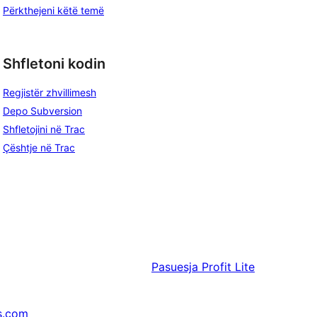
Përkthejeni këtë temë
Shfletoni kodin
Regjistër zhvillimesh
Depo Subversion
Shfletojini në Trac
Çështje në Trac
Pasuesja
Profit Lite
s.com