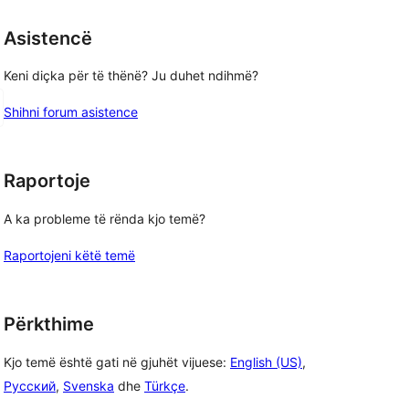
yje
Asistencë
Keni diçka për të thënë? Ju duhet ndihmë?
Shihni forum asistence
Raportoje
A ka probleme të rënda kjo temë?
Raportojeni këtë temë
Përkthime
Kjo temë është gati në gjuhët vijuese:
English (US)
,
Русский
,
Svenska
dhe
Türkçe
.