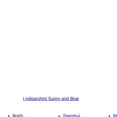
I mëparshmi
Sunny and Blue
Rreth
Shembuj
M