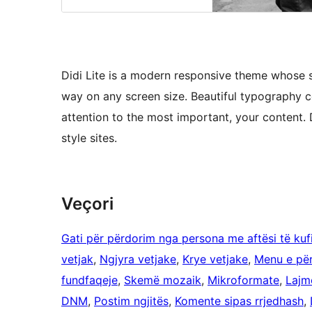
Didi Lite is a modern responsive theme whose so
way on any screen size. Beautiful typography 
attention to the most important, your content. 
style sites.
Veçori
Gati për përdorim nga persona me aftësi të kuf
vetjak
, 
Ngjyra vetjake
, 
Krye vetjake
, 
Menu e për
fundfaqeje
, 
Skemë mozaik
, 
Mikroformate
, 
Lajm
DNM
, 
Postim ngjitës
, 
Komente sipas rrjedhash
, 