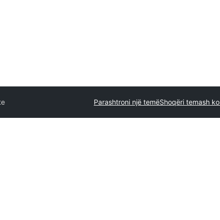
te
Parashtroni një temë
Shoqëri temash ko