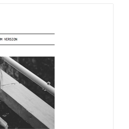
Paraparje
Shkarkojeni
Version
1.1.9
Përditësuar së fundi më
15 Tetor, 2024
Instalime aktive
300+
Version WordPress-i
5.8
Version PHP-je
5.8
Faqja hyrëse e temës