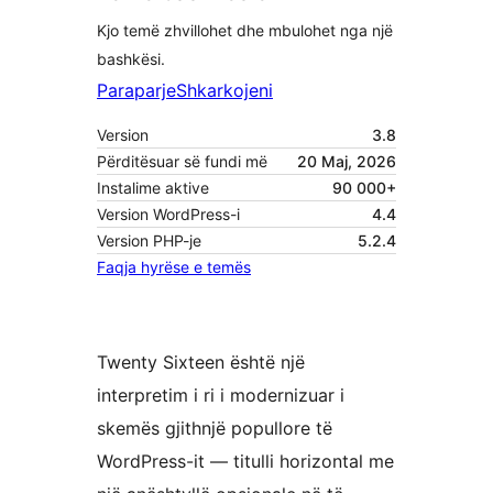
Kjo temë zhvillohet dhe mbulohet nga një
bashkësi.
Paraparje
Shkarkojeni
Version
3.8
Përditësuar së fundi më
20 Maj, 2026
Instalime aktive
90 000+
Version WordPress-i
4.4
Version PHP-je
5.2.4
Faqja hyrëse e temës
Twenty Sixteen është një
interpretim i ri i modernizuar i
skemës gjithnjë popullore të
WordPress-it — titulli horizontal me