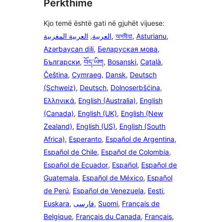
Përkthime
Kjo temë është gati në gjuhët vijuese:
العربية المغربية
,
العربية
,
অসমীয়া
,
Asturianu
,
Azərbaycan dili
,
Беларуская мова
,
Български
,
བོད་ཡིག
,
Bosanski
,
Català
,
Čeština
,
Cymraeg
,
Dansk
,
Deutsch
(Schweiz)
,
Deutsch
,
Dolnoserbšćina
,
Ελληνικά
,
English (Australia)
,
English
(Canada)
,
English (UK)
,
English (New
Zealand)
,
English (US)
,
English (South
Africa)
,
Esperanto
,
Español de Argentina
,
Español de Chile
,
Español de Colombia
,
Español de Ecuador
,
Español
,
Español de
Guatemala
,
Español de México
,
Español
de Perú
,
Español de Venezuela
,
Eesti
,
Euskara
,
فارسی
,
Suomi
,
Français de
Belgique
,
Français du Canada
,
Français
,