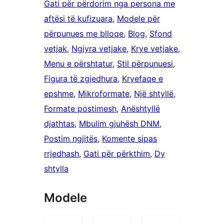
Gati për përdorim nga persona me
aftësi të kufizuara
, 
Modele për
përpunues me blloqe
, 
Blog
, 
Sfond
vetjak
, 
Ngjyra vetjake
, 
Krye vetjake
, 
Menu e përshtatur
, 
Stil përpunuesi
, 
Figura të zgjedhura
, 
Kryefaqe e
epshme
, 
Mikroformate
, 
Një shtyllë
, 
Formate postimesh
, 
Anështyllë
djathtas
, 
Mbulim gjuhësh DNM
, 
Postim ngjitës
, 
Komente sipas
rrjedhash
, 
Gati për përkthim
, 
Dy
shtylla
Modele