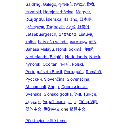
Gàidhlig
,
Galego
,
ગુજરાતી
,
עִבְרִית
,
हिन्दी
,
Hrvatski
,
Hornjoserbšćina
,
Magyar
,
Հայերեն
,
Íslenska
,
Italiano
,
日本語
,
ქართული
,
Taqbaylit
,
ಕನ್ನಡ
,
한국어
,
Lëtzebuergesch
,
ພາສາລາວ
,
Lietuvių
kalba
,
Latviešu valoda
,
മലയാളം
,
मराठी
,
Bahasa Melayu
,
Norsk bokmål
,
नेपाली
,
Nederlands (België)
,
Nederlands
,
Norsk
nynorsk
,
Occitan
,
ਪੰਜਾਬੀ
,
Polski
,
Português do Brasil
,
Português
,
Română
,
Русский
,
Slovenčina
,
Slovenščina
,
Afsoomaali
,
Shqip
,
Српски језик
,
Svenska
,
Ślōnskŏ gŏdka
,
ไทย
,
Türkçe
,
ئۇيغۇرچە
,
Українська
,
اردو
,
Tiếng Việt
,
简体中文
,
香港中文
dhe
繁體中文
.
Përkthejeni këtë temë