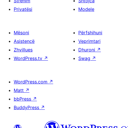
Strehim
Shtojca
Privatësi
Modele
Mësoni
Përfshihuni
Asistencë
Veprimtari
Zhvillues
Dhuroni
↗
WordPress.tv
↗
Swag
↗
WordPress.com
↗
Matt
↗
bbPress
↗
BuddyPress
↗