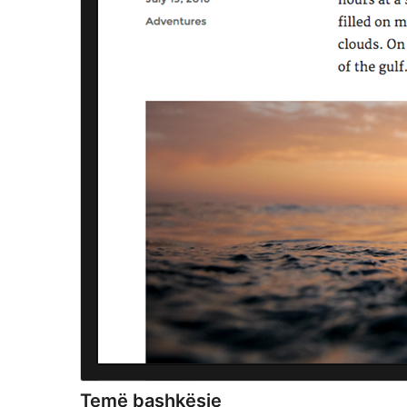
Temë bashkësie