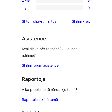
5
2 yje
3
me
shqyrtime
3
yje
4
1 yll
9
me
shqyrtime
9
yje
3
me
shqyrtime
shqyrtimet
Shtoni shqyrtimin tuaj
Shihni krejt
yje
2
me
yje
1
yje
Asistencë
Keni diçka për të thënë? Ju duhet
ndihmë?
Shihni forum asistence
Raportoje
A ka probleme të rënda kjo temë?
Raportojeni këtë temë