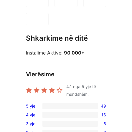
Shkarkime në ditë
Instalime Aktive:
90 000+
Vlerësime
4.1
nga 5 yje të
mundshëm.
5 yje
49
49
4 yje
16
shqyrtime
16
3 yje
6
me
shqyrtime
6