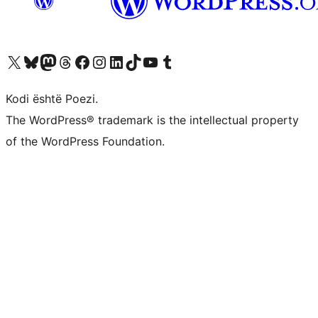
Vizitoni llogarinë tonë X (ish Twitter)
Vizitoni llogarinë tonë Bluesky
Vizitoni llogarinë tonë Mastodon
Vizitoni llogarinë tonë Threads
Vizitoni faqen tonë në Facebook
Vizitoni llogarinë tonë Instagram
Vizitoni llogarinë tonë LinkedIn
Vizitoni llogarinë tonë TikTok
Vizitoni kanalin tonë YouTube
Vizitoni llogarinë tonë Tumblr
Kodi është Poezi.
The WordPress® trademark is the intellectual property
of the WordPress Foundation.