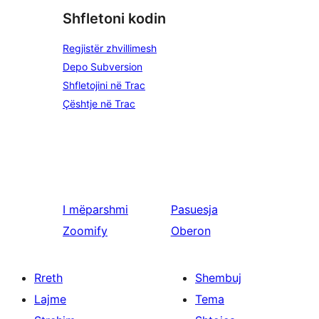
Shfletoni kodin
Regjistër zhvillimesh
Depo Subversion
Shfletojini në Trac
Çështje në Trac
I mëparshmi
Pasuesja
Zoomify
Oberon
Rreth
Shembuj
Lajme
Tema