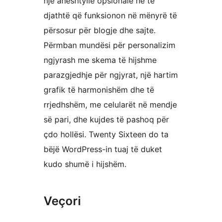
një anështyllë opsionale në të
djathtë që funksionon në mënyrë të
përsosur për blogje dhe sajte.
Përmban mundësi për personalizim
ngjyrash me skema të hijshme
parazgjedhje për ngjyrat, një hartim
grafik të harmonishëm dhe të
rrjedhshëm, me celularët në mendje
së pari, dhe kujdes të pashoq për
çdo hollësi. Twenty Sixteen do ta
bëjë WordPress-in tuaj të duket
kudo shumë i hijshëm.
Veçori