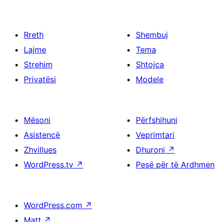
Rreth
Shembuj
Lajme
Tema
Strehim
Shtojca
Privatësi
Modele
Mësoni
Përfshihuni
Asistencë
Veprimtari
Zhvillues
Dhuroni
↗
WordPress.tv
↗
Pesë për të Ardhmen
WordPress.com
↗
Matt
↗