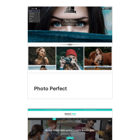
Gati
për
përkthim
Photo Perfect