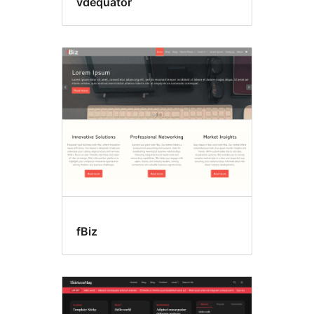
vdequator
fBiz