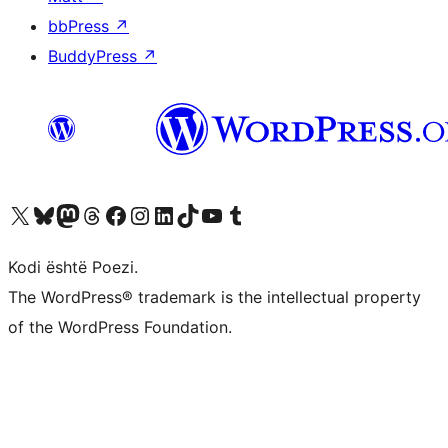
bbPress
↗
BuddyPress
↗
Vizitoni llogarinë tonë X (ish Twitter)
Vizitoni llogarinë tonë Bluesky
Vizitoni llogarinë tonë Mastodon
Vizitoni llogarinë tonë Threads
Vizitoni faqen tonë në Facebook
Vizitoni llogarinë tonë Instagram
Vizitoni llogarinë tonë LinkedIn
Vizitoni llogarinë tonë TikTok
Vizitoni kanalin tonë YouTube
Vizitoni llogarinë tonë Tumblr
Kodi është Poezi.
The WordPress® trademark is the intellectual property
of the WordPress Foundation.