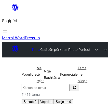
Hidhu
te
Shqipëri
lënda
Merrni WordPress-in
Tema
Gati për përkthim
Photo Perfect
Më
Tema
Nga
Popullore
të
Komerciale
me
Bashkësia
rejat
blloqe
Kërko
7 416 tema
Skemë
0
Veçori
1
Subjekte
0