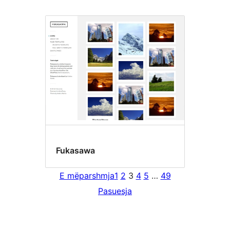
Fukasawa
E mëparshmja
1
2
3
4
5
…
49
Pasuesja