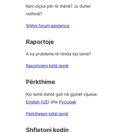
Keni diçka për të thënë? Ju duhet
ndihmë?
Shihni forum asistence
Raportoje
A ka probleme të rënda kjo temë?
Raportojeni këtë temë
Përkthime
Kjo temë është gati në gjuhët vijuese:
English (US)
dhe
Русский
.
Përkthejeni këtë temë
Shfletoni kodin