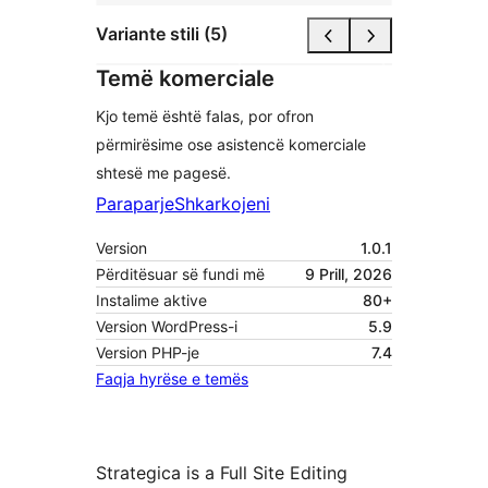
Variante stili (5)
Temë komerciale
Kjo temë është falas, por ofron
përmirësime ose asistencë komerciale
shtesë me pagesë.
Paraparje
Shkarkojeni
Version
1.0.1
Përditësuar së fundi më
9 Prill, 2026
Instalime aktive
80+
Version WordPress-i
5.9
Version PHP-je
7.4
Faqja hyrëse e temës
Strategica is a Full Site Editing