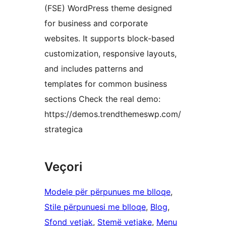
(FSE) WordPress theme designed
for business and corporate
websites. It supports block-based
customization, responsive layouts,
and includes patterns and
templates for common business
sections Check the real demo:
https://demos.trendthemeswp.com/
strategica
Veçori
Modele për përpunues me blloqe
, 
Stile përpunuesi me blloqe
, 
Blog
, 
Sfond vetjak
, 
Stemë vetjake
, 
Menu