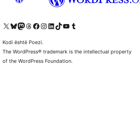
Vizitoni llogarinë tonë X (ish Twitter)
Vizitoni llogarinë tonë Bluesky
Vizitoni llogarinë tonë Mastodon
Vizitoni llogarinë tonë Threads
Vizitoni faqen tonë në Facebook
Vizitoni llogarinë tonë Instagram
Vizitoni llogarinë tonë LinkedIn
Vizitoni llogarinë tonë TikTok
Vizitoni kanalin tonë YouTube
Vizitoni llogarinë tonë Tumblr
Kodi është Poezi.
The WordPress® trademark is the intellectual property
of the WordPress Foundation.