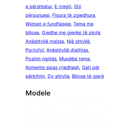
e përshtatur
, 
E-tregti
, 
Stil
përpunuesi
, 
Figura të zgjedhura
, 
Widget-e fundfaqeje
, 
Tema me
blloqe
, 
Gjedhe me gjerësi të plotë
, 
Anështyllë majtas
, 
Një shtyllë
, 
Portofol
, 
Anështyllë djathtas
, 
Postim ngjitës
, 
Mundësi teme
, 
Komente sipas rrjedhash
, 
Gati për
përkthim
, 
Dy shtylla
, 
Blloqe të gjerë
Modele