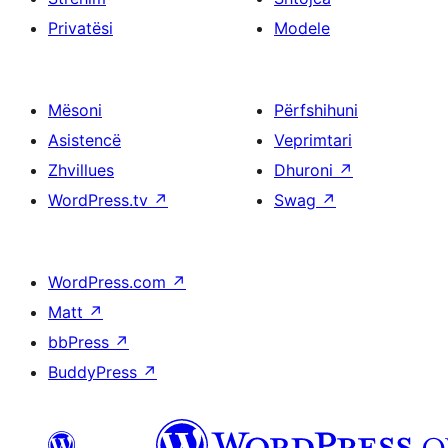
Privatësi
Modele
Mësoni
Përfshihuni
Asistencë
Veprimtari
Zhvillues
Dhuroni
↗
WordPress.tv
↗
Swag
↗
WordPress.com
↗
Matt
↗
bbPress
↗
BuddyPress
↗