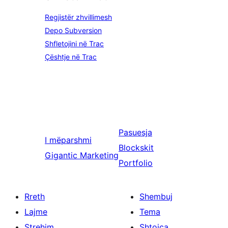
Regjistër zhvillimesh
Depo Subversion
Shfletojini në Trac
Çështje në Trac
Pasuesja
I mëparshmi
Blockskit
Gigantic Marketing
Portfolio
Rreth
Shembuj
Lajme
Tema
Strehim
Shtojca