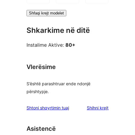
Shfaqi krejt modelet
Shkarkime në ditë
Instalime Aktive:
80+
Vlerësime
S’është parashtruar ende ndonjë
përshtypje.
shqyrtimet
Shtoni shqyrtimin tuaj
Shihni krejt
Asistencë