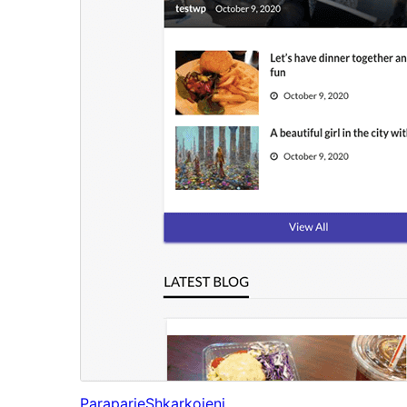
Paraparje
Shkarkojeni