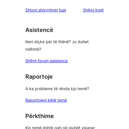
shqyrtimet
Shtoni shqyrtimin tuaj
Shihni krejt
Asistencë
Keni diçka për të thënë? Ju duhet
ndihmë?
Shihni forum asistence
Raportoje
A ka probleme të rënda kjo temë?
Raportojeni këtë temë
Përkthime
Kjo temë është gati në gjuhët vijuese: