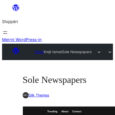
Hidhu
te
Shqipëri
lënda
Merrni WordPress-in
Tema
Krejt temat
Sole Newspapers
Sole Newspapers
Silk Themes