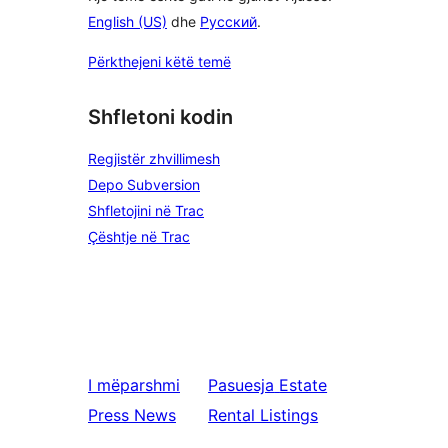
English (US)
dhe
Русский
.
Përkthejeni këtë temë
Shfletoni kodin
Regjistër zhvillimesh
Depo Subversion
Shfletojini në Trac
Çështje në Trac
I mëparshmi
Pasuesja
Estate
Press News
Rental Listings