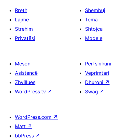
Rreth
Shembuj
Lajme
Tema
Strehim
Shtojca
Privatësi
Modele
Mësoni
Përfshihuni
Asistencë
Veprimtari
Zhvillues
Dhuroni
↗
WordPress.tv
↗
Swag
↗
WordPress.com
↗
Matt
↗
bbPress
↗