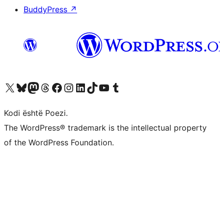
BuddyPress
↗
Vizitoni llogarinë tonë X (ish Twitter)
Vizitoni llogarinë tonë Bluesky
Vizitoni llogarinë tonë Mastodon
Vizitoni llogarinë tonë Threads
Vizitoni faqen tonë në Facebook
Vizitoni llogarinë tonë Instagram
Vizitoni llogarinë tonë LinkedIn
Vizitoni llogarinë tonë TikTok
Vizitoni kanalin tonë YouTube
Vizitoni llogarinë tonë Tumblr
Kodi është Poezi.
The WordPress® trademark is the intellectual property
of the WordPress Foundation.