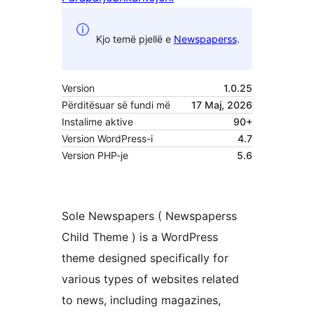
Kjo temë pjellë e
Newspaperss
.
Version
1.0.25
Përditësuar së fundi më
17 Maj, 2026
Instalime aktive
90+
Version WordPress-i
4.7
Version PHP-je
5.6
Sole Newspapers ( Newspaperss
Child Theme ) is a WordPress
theme designed specifically for
various types of websites related
to news, including magazines,