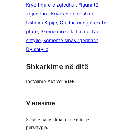
Krye figurë e zgjedhur
, 
Figura të
zgjedhura
, 
Kryefaqe e epshme
, 
Ushqim & pije
, 
Gjedhe me gjerësi të
plotë
, 
Skemë mozaik
, 
Lajme
, 
Një
shtyllë
, 
Komente sipas rrjedhash
, 
Dy shtylla
Shkarkime në ditë
Instalime Aktive:
90+
Vlerësime
S’është parashtruar ende ndonjë
përshtypje.