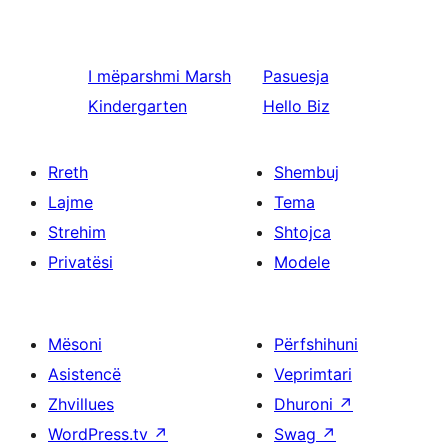
I mëparshmi
Marsh
Pasuesja
Kindergarten
Hello Biz
Rreth
Shembuj
Lajme
Tema
Strehim
Shtojca
Privatësi
Modele
Mësoni
Përfshihuni
Asistencë
Veprimtari
Zhvillues
Dhuroni
↗
WordPress.tv
↗
Swag
↗