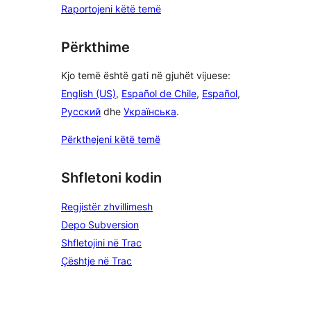
Raportojeni këtë temë
Përkthime
Kjo temë është gati në gjuhët vijuese:
English (US)
,
Español de Chile
,
Español
,
Русский
dhe
Українська
.
Përkthejeni këtë temë
Shfletoni kodin
Regjistër zhvillimesh
Depo Subversion
Shfletojini në Trac
Çështje në Trac