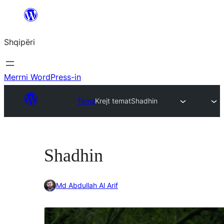
Hidhu
te
Shqipëri
lënda
Merrni WordPress-in
Tema
Krejt temat
Shadhin
Shadhin
Md Abdullah Al Arif