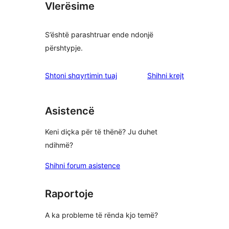
Vlerësime
S’është parashtruar ende ndonjë
përshtypje.
shqyrtimet
Shtoni shqyrtimin tuaj
Shihni krejt
Asistencë
Keni diçka për të thënë? Ju duhet
ndihmë?
Shihni forum asistence
Raportoje
A ka probleme të rënda kjo temë?