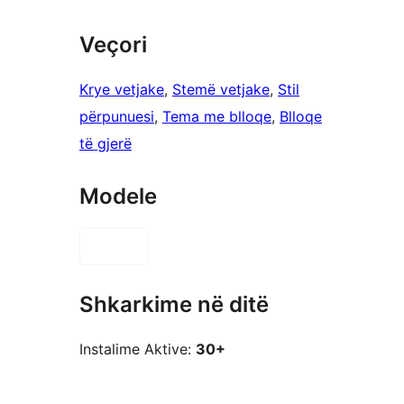
Veçori
Krye vetjake
, 
Stemë vetjake
, 
Stil
përpunuesi
, 
Tema me blloqe
, 
Blloqe
të gjerë
Modele
Shkarkime në ditë
Instalime Aktive:
30+