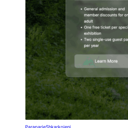
Paraparje
Shkarkojeni