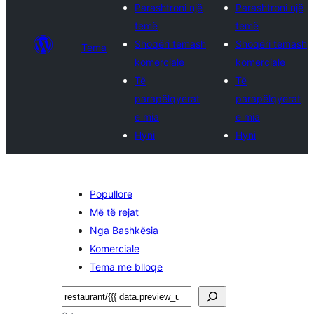
Parashtroni një
Parashtroni një
temë
temë
Shoqëri temash
Shoqëri temash
Tema
komerciale
komerciale
Të
Të
parapëlqyerat
parapëlqyerat
e mia
e mia
Hyni
Hyni
Popullore
Më të rejat
Nga Bashkësia
Komerciale
Tema me blloqe
Kërko