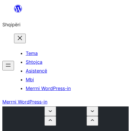
Hidhu
te
Shqipëri
lënda
Tema
Shtojca
Asistencë
Mbi
Merrni WordPress-in
Merrni WordPress-in