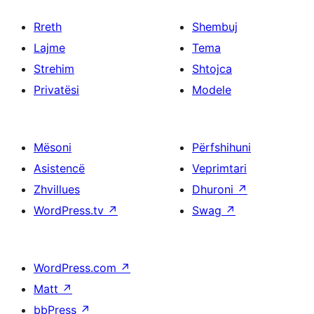
Rreth
Shembuj
Lajme
Tema
Strehim
Shtojca
Privatësi
Modele
Mësoni
Përfshihuni
Asistencë
Veprimtari
Zhvillues
Dhuroni
↗
WordPress.tv
↗
Swag
↗
WordPress.com
↗
Matt
↗
bbPress
↗