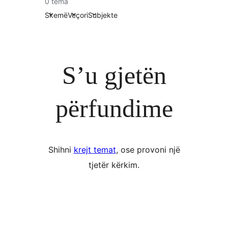
0 tema
Skemë
Veçori
Subjekte
S’u gjetën
përfundime
Shihni
krejt temat
, ose provoni një
tjetër kërkim.