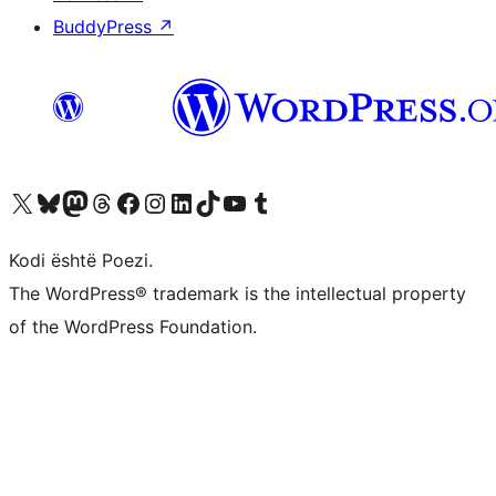
BuddyPress
↗
Vizitoni llogarinë tonë X (ish Twitter)
Vizitoni llogarinë tonë Bluesky
Vizitoni llogarinë tonë Mastodon
Vizitoni llogarinë tonë Threads
Vizitoni faqen tonë në Facebook
Vizitoni llogarinë tonë Instagram
Vizitoni llogarinë tonë LinkedIn
Vizitoni llogarinë tonë TikTok
Vizitoni kanalin tonë YouTube
Vizitoni llogarinë tonë Tumblr
Kodi është Poezi.
The WordPress® trademark is the intellectual property
of the WordPress Foundation.