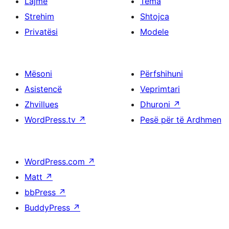
Lajme
Tema
Strehim
Shtojca
Privatësi
Modele
Mësoni
Përfshihuni
Asistencë
Veprimtari
Zhvillues
Dhuroni
↗
WordPress.tv
↗
Pesë për të Ardhmen
WordPress.com
↗
Matt
↗
bbPress
↗
BuddyPress
↗