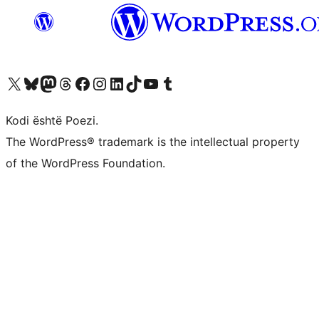
Vizitoni llogarinë tonë X (ish Twitter)
Vizitoni llogarinë tonë Bluesky
Vizitoni llogarinë tonë Mastodon
Vizitoni llogarinë tonë Threads
Vizitoni faqen tonë në Facebook
Vizitoni llogarinë tonë Instagram
Vizitoni llogarinë tonë LinkedIn
Vizitoni llogarinë tonë TikTok
Vizitoni kanalin tonë YouTube
Vizitoni llogarinë tonë Tumblr
Kodi është Poezi.
The WordPress® trademark is the intellectual property
of the WordPress Foundation.