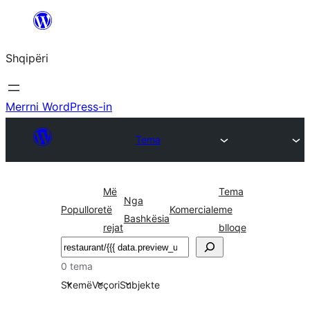
Hidhu
te
Shqipëri
lënda
Merrni WordPress-in
Tema
Më
Tema
Nga
Popullore
të
Komerciale
me
Bashkësia
rejat
blloqe
Kërko
0 tema
Skemë
Veçori
Subjekte