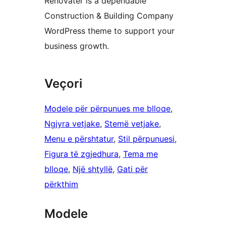
Renovater is a dependable
Construction & Building Company
WordPress theme to support your
business growth.
Veçori
Modele për përpunues me blloqe
, 
Ngjyra vetjake
, 
Stemë vetjake
, 
Menu e përshtatur
, 
Stil përpunuesi
, 
Figura të zgjedhura
, 
Tema me
blloqe
, 
Një shtyllë
, 
Gati për
përkthim
Modele