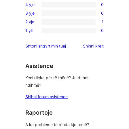
4 yje
0
shqyrtime
0
3 yje
0
me
shqyrtime
0
5
2 yje
1
me
shqyrtime
1
yje
4
1 yll
0
me
shqyrtim
0
yje
3
me
shqyrtime
shqyrtimet
Shtoni shqyrtimin tuaj
Shihni krejt
yje
2
me
yje
1
yje
Asistencë
Keni diçka për të thënë? Ju duhet
ndihmë?
Shihni forum asistence
Raportoje
A ka probleme të rënda kjo temë?