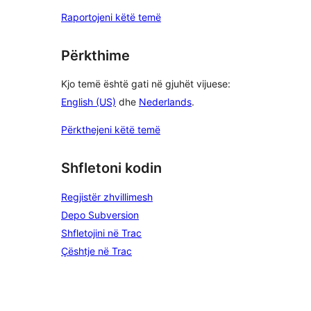
Raportojeni këtë temë
Përkthime
Kjo temë është gati në gjuhët vijuese:
English (US)
dhe
Nederlands
.
Përkthejeni këtë temë
Shfletoni kodin
Regjistër zhvillimesh
Depo Subversion
Shfletojini në Trac
Çështje në Trac