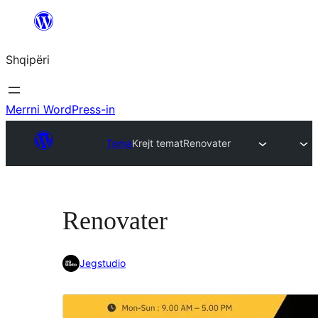
Hidhu
te
Shqipëri
lënda
Merrni WordPress-in
Tema
Krejt temat
Renovater
Renovater
Jegstudio