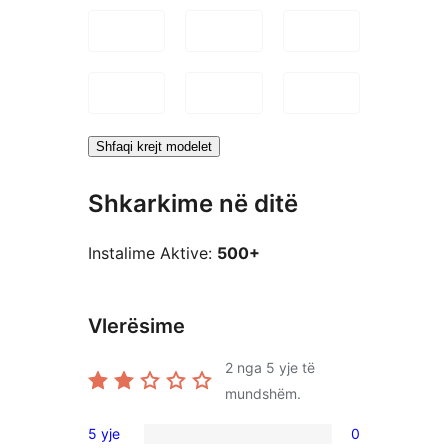
Shfaqi krejt modelet
Shkarkime në ditë
Instalime Aktive:
500+
Vlerësime
2
nga 5 yje të
mundshëm.
5 yje
0
0