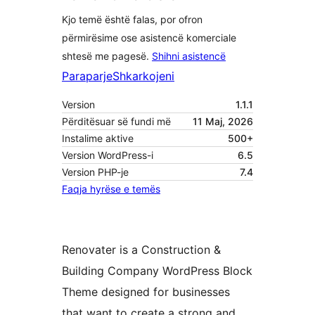
Kjo temë është falas, por ofron
përmirësime ose asistencë komerciale
shtesë me pagesë.
Shihni asistencë
Paraparje
Shkarkojeni
Version
1.1.1
Përditësuar së fundi më
11 Maj, 2026
Instalime aktive
500+
Version WordPress-i
6.5
Version PHP-je
7.4
Faqja hyrëse e temës
Renovater is a Construction &
Building Company WordPress Block
Theme designed for businesses
that want to create a strong and