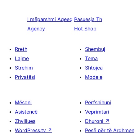
I mëparshmi
Aqeeq
Pasuesja
Th
Agency
Hot Shop
Rreth
Shembuj
Lajme
Tema
Strehim
Shtojca
Privatësi
Modele
Mësoni
Përfshihuni
Asistencë
Veprimtari
Zhvillues
Dhuroni
↗
WordPress.tv
↗
Pesë për të Ardhmen