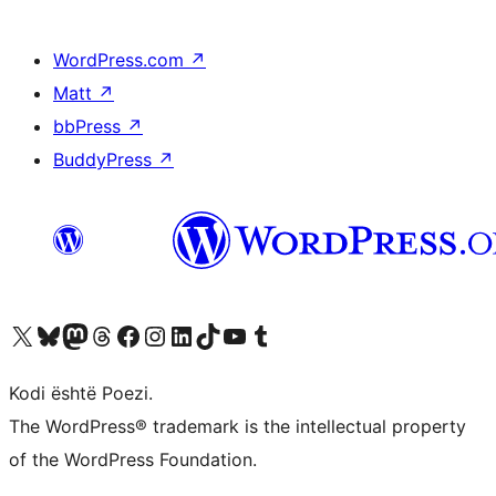
WordPress.com
↗
Matt
↗
bbPress
↗
BuddyPress
↗
Vizitoni llogarinë tonë X (ish Twitter)
Vizitoni llogarinë tonë Bluesky
Vizitoni llogarinë tonë Mastodon
Vizitoni llogarinë tonë Threads
Vizitoni faqen tonë në Facebook
Vizitoni llogarinë tonë Instagram
Vizitoni llogarinë tonë LinkedIn
Vizitoni llogarinë tonë TikTok
Vizitoni kanalin tonë YouTube
Vizitoni llogarinë tonë Tumblr
Kodi është Poezi.
The WordPress® trademark is the intellectual property
of the WordPress Foundation.