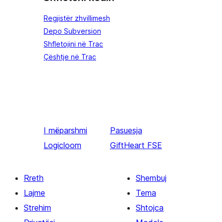
Regjistër zhvillimesh
Depo Subversion
Shfletojini në Trac
Çështje në Trac
I mëparshmi
Pasuesja
Logicloom
GiftHeart FSE
Rreth
Shembuj
Lajme
Tema
Strehim
Shtojca