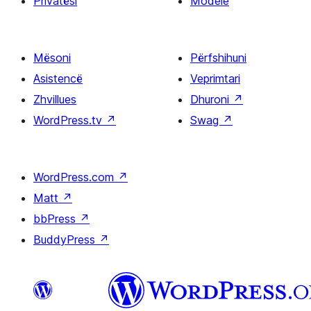
Privatësi
Modele
Mësoni
Përfshihuni
Asistencë
Veprimtari
Zhvillues
Dhuroni
↗
WordPress.tv
↗
Swag
↗
WordPress.com
↗
Matt
↗
bbPress
↗
BuddyPress
↗