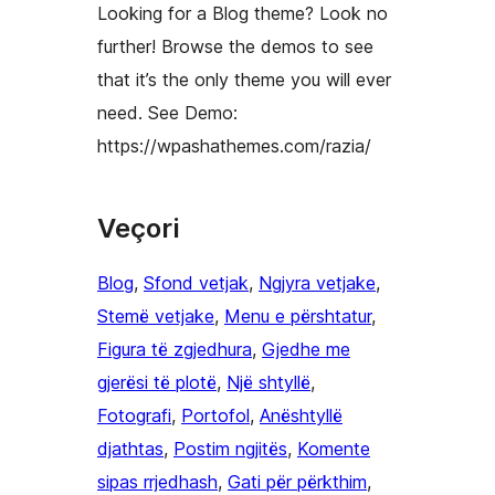
Looking for a Blog theme? Look no
further! Browse the demos to see
that it’s the only theme you will ever
need. See Demo:
https://wpashathemes.com/razia/
Veçori
Blog
, 
Sfond vetjak
, 
Ngjyra vetjake
, 
Stemë vetjake
, 
Menu e përshtatur
, 
Figura të zgjedhura
, 
Gjedhe me
gjerësi të plotë
, 
Një shtyllë
, 
Fotografi
, 
Portofol
, 
Anështyllë
djathtas
, 
Postim ngjitës
, 
Komente
sipas rrjedhash
, 
Gati për përkthim
, 