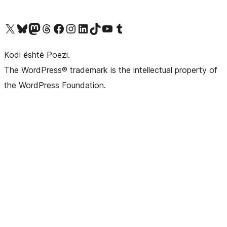
Vizitoni llogarinë tonë X (ish Twitter)
Vizitoni llogarinë tonë Bluesky
Vizitoni llogarinë tonë Mastodon
Vizitoni llogarinë tonë Threads
Vizitoni faqen tonë në Facebook
Vizitoni llogarinë tonë Instagram
Vizitoni llogarinë tonë LinkedIn
Vizitoni llogarinë tonë TikTok
Vizitoni kanalin tonë YouTube
Vizitoni llogarinë tonë Tumblr
Kodi është Poezi.
The WordPress® trademark is the intellectual property of
the WordPress Foundation.