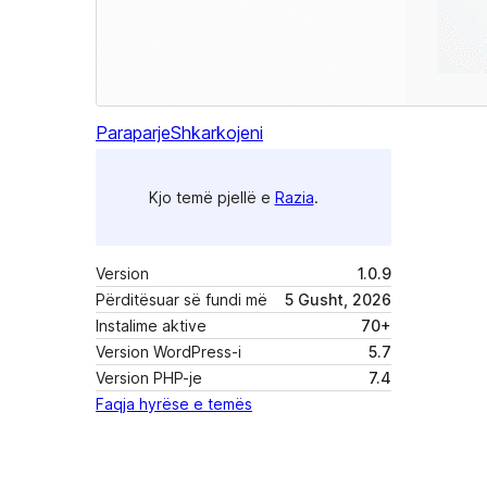
Paraparje
Shkarkojeni
Kjo temë pjellë e
Razia
.
Version
1.0.9
Përditësuar së fundi më
5 Gusht, 2026
Instalime aktive
70+
Version WordPress-i
5.7
Version PHP-je
7.4
Faqja hyrëse e temës