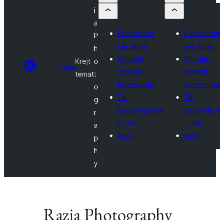
i
a
Parashtroni
Parashtron
P
një temë
një temë
h
Shoqëri
Shoqëri
Krejt
o
Tema
temash
temash
temat
t
komerciale
komerciale
o
Të
Të
g
parapëlqyerat
parapëlqy
r
e mia
e mia
a
Hyni
Hyni
p
h
y
Razia Photography