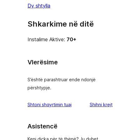
Dy shtylla
Shkarkime në ditë
Instalime Aktive:
70+
Vlerësime
S’është parashtruar ende ndonjë
përshtypje.
shqyrtimet
Shtoni shqyrtimin tuaj
Shihni krejt
Asistencë
Keni diçka për të thënë? Ju duhet