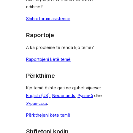
ndihmë?
Shihni forum asistence
Raportoje
A ka probleme të rënda kjo temë?
Raportojeni këtë temë
Përkthime
Kjo temë është gati në gjuhët vijuese:
English (US)
,
Nederlands
,
Русский
dhe
Українська
.
Përkthejeni këtë temë
Shfletoni kodin