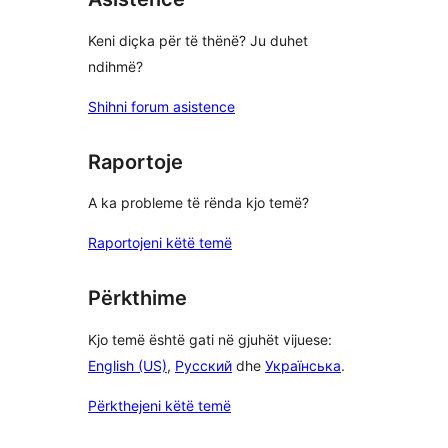
Keni diçka për të thënë? Ju duhet
ndihmë?
Shihni forum asistence
Raportoje
A ka probleme të rënda kjo temë?
Raportojeni këtë temë
Përkthime
Kjo temë është gati në gjuhët vijuese:
English (US)
,
Русский
dhe
Українська
.
Përkthejeni këtë temë