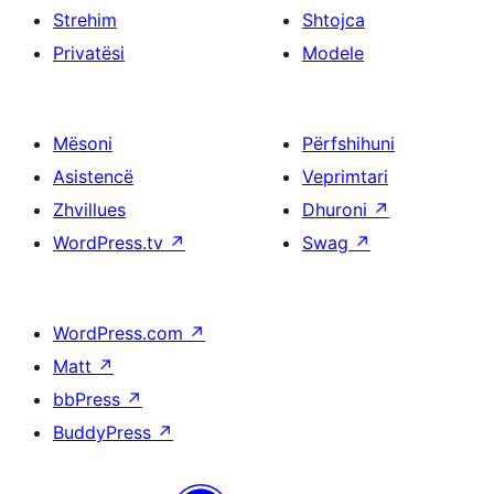
Strehim
Shtojca
Privatësi
Modele
Mësoni
Përfshihuni
Asistencë
Veprimtari
Zhvillues
Dhuroni
↗
WordPress.tv
↗
Swag
↗
WordPress.com
↗
Matt
↗
bbPress
↗
BuddyPress
↗