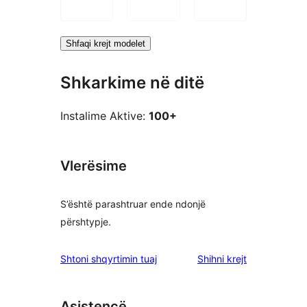
Shfaqi krejt modelet
Shkarkime në ditë
Instalime Aktive:
100+
Vlerësime
S’është parashtruar ende ndonjë
përshtypje.
shqyrtimet
Shtoni shqyrtimin tuaj
Shihni krejt
Asistencë