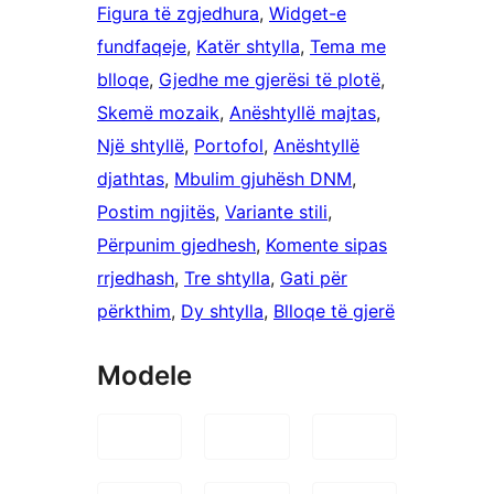
Figura të zgjedhura
, 
Widget-e
fundfaqeje
, 
Katër shtylla
, 
Tema me
blloqe
, 
Gjedhe me gjerësi të plotë
, 
Skemë mozaik
, 
Anështyllë majtas
, 
Një shtyllë
, 
Portofol
, 
Anështyllë
djathtas
, 
Mbulim gjuhësh DNM
, 
Postim ngjitës
, 
Variante stili
, 
Përpunim gjedhesh
, 
Komente sipas
rrjedhash
, 
Tre shtylla
, 
Gati për
përkthim
, 
Dy shtylla
, 
Blloqe të gjerë
Modele