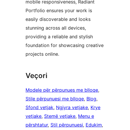
mobile responsiveness, Radiant
Portfolio ensures your work is
easily discoverable and looks
stunning across all devices,
providing a reliable and stylish
foundation for showcasing creative
projects online.
Veçori
Modele për përpunues me blloqe
, 
Stile përpunuesi me blloqe
, 
Blog
, 
Sfond vetjak
, 
Ngjyra vetjake
, 
Krye
vetjake
, 
Stemë vetjake
, 
Menu e
përshtatur
, 
Stil përpunuesi
, 
Edukim
, 