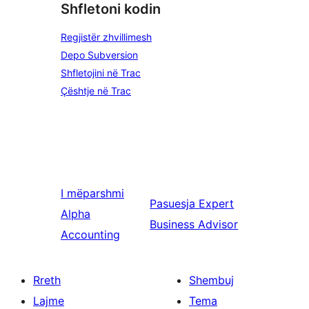
Shfletoni kodin
Regjistër zhvillimesh
Depo Subversion
Shfletojini në Trac
Çështje në Trac
I mëparshmi
Pasuesja
Expert
Alpha
Business Advisor
Accounting
Rreth
Shembuj
Lajme
Tema