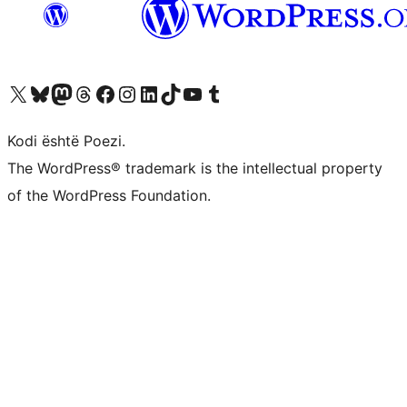
Vizitoni llogarinë tonë X (ish Twitter)
Vizitoni llogarinë tonë Bluesky
Vizitoni llogarinë tonë Mastodon
Vizitoni llogarinë tonë Threads
Vizitoni faqen tonë në Facebook
Vizitoni llogarinë tonë Instagram
Vizitoni llogarinë tonë LinkedIn
Vizitoni llogarinë tonë TikTok
Vizitoni kanalin tonë YouTube
Vizitoni llogarinë tonë Tumblr
Kodi është Poezi.
The WordPress® trademark is the intellectual property
of the WordPress Foundation.