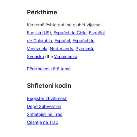
Përkthime
Kjo temë është gati në gjuhët vijuese:
English (US)
,
Español de Chile
,
Español
de Colombia
,
Español
,
Español de
Venezuela
,
Nederlands
,
Русский
,
Svenska
dhe
Українська
.
Përkthejeni këtë temë
Shfletoni kodin
Regjistër zhvillimesh
Depo Subversion
Shfletojini në Trac
Çështje në Trac