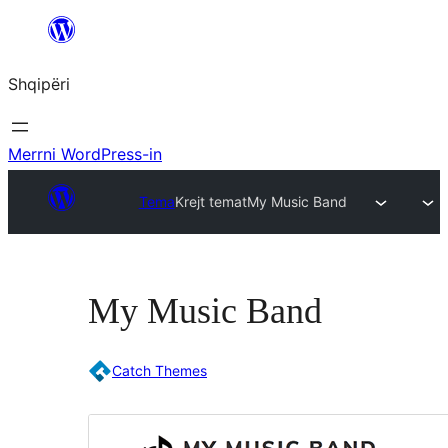
Hidhu
te
Shqipëri
lënda
Merrni WordPress-in
Tema
Krejt temat
My Music Band
My Music Band
Catch Themes