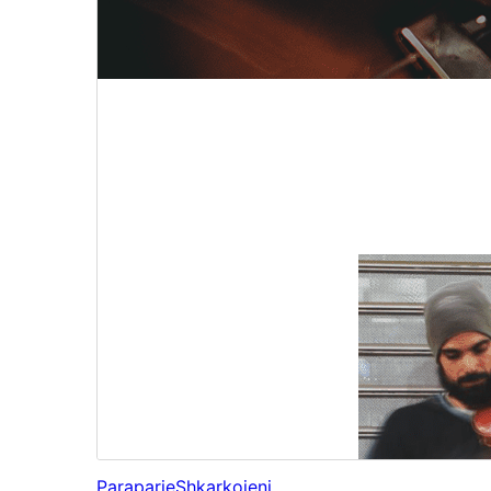
Paraparje
Shkarkojeni