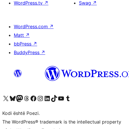
WordPress.tv
↗
Swag
↗
WordPress.com
↗
Matt
↗
bbPress
↗
BuddyPress
↗
Vizitoni llogarinë tonë X (ish Twitter)
Vizitoni llogarinë tonë Bluesky
Vizitoni llogarinë tonë Mastodon
Vizitoni llogarinë tonë Threads
Vizitoni faqen tonë në Facebook
Vizitoni llogarinë tonë Instagram
Vizitoni llogarinë tonë LinkedIn
Vizitoni llogarinë tonë TikTok
Vizitoni kanalin tonë YouTube
Vizitoni llogarinë tonë Tumblr
Kodi është Poezi.
The WordPress® trademark is the intellectual property