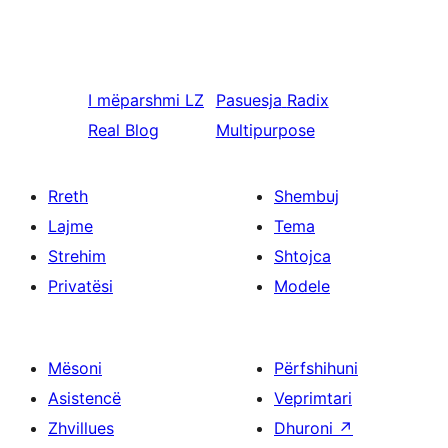
I mëparshmi
LZ
Pasuesja
Radix
Real Blog
Multipurpose
Rreth
Shembuj
Lajme
Tema
Strehim
Shtojca
Privatësi
Modele
Mësoni
Përfshihuni
Asistencë
Veprimtari
Zhvillues
Dhuroni
↗