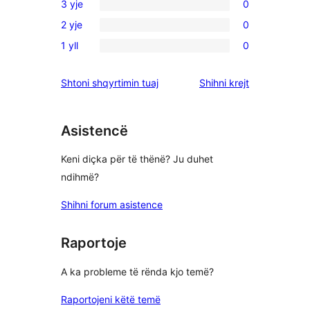
3 yje
0
me
shqyrtime
0
5
2 yje
0
me
shqyrtime
0
yje
4
1 yll
0
me
shqyrtime
0
yje
3
me
shqyrtime
shqyrtimet
Shtoni shqyrtimin tuaj
Shihni krejt
yje
2
me
yje
1
yje
Asistencë
Keni diçka për të thënë? Ju duhet
ndihmë?
Shihni forum asistence
Raportoje
A ka probleme të rënda kjo temë?
Raportojeni këtë temë