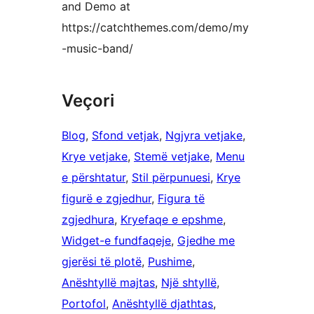
and Demo at
https://catchthemes.com/demo/my
-music-band/
Veçori
Blog
, 
Sfond vetjak
, 
Ngjyra vetjake
, 
Krye vetjake
, 
Stemë vetjake
, 
Menu
e përshtatur
, 
Stil përpunuesi
, 
Krye
figurë e zgjedhur
, 
Figura të
zgjedhura
, 
Kryefaqe e epshme
, 
Widget-e fundfaqeje
, 
Gjedhe me
gjerësi të plotë
, 
Pushime
, 
Anështyllë majtas
, 
Një shtyllë
, 
Portofol
, 
Anështyllë djathtas
, 