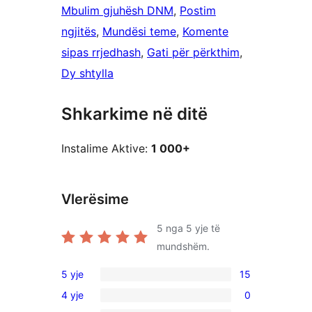
Mbulim gjuhësh DNM
, 
Postim
ngjitës
, 
Mundësi teme
, 
Komente
sipas rrjedhash
, 
Gati për përkthim
, 
Dy shtylla
Shkarkime në ditë
Instalime Aktive:
1 000+
Vlerësime
5
nga 5 yje të
mundshëm.
5 yje
15
15
4 yje
0
shqyrtime
0