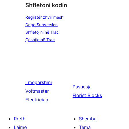
Shfletoni kodin
Regjistër zhvillimesh
Depo Subversion
Shfletojini në Trac
Çështje në Trac
I mëparshmi
Pasuesja
Voltmaster
Florist Blocks
Electrician
Rreth
Shembuj
Lajme
Tema