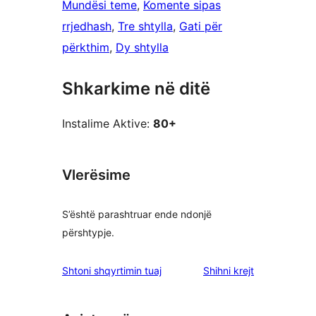
Mundësi teme
, 
Komente sipas
rrjedhash
, 
Tre shtylla
, 
Gati për
përkthim
, 
Dy shtylla
Shkarkime në ditë
Instalime Aktive:
80+
Vlerësime
S’është parashtruar ende ndonjë
përshtypje.
shqyrtimet
Shtoni shqyrtimin tuaj
Shihni krejt