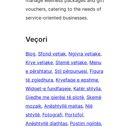
manage wellness packages and gift
vouchers, catering to the needs of
service-oriented businesses.
Veçori
Blog
, 
Sfond vetjak
, 
Ngjyra vetjake
, 
Krye vetjake
, 
Stemë vetjake
, 
Menu
e përshtatur
, 
Stil përpunuesi
, 
Figura
të zgjedhura
, 
Kryefaqe e epshme
, 
Widget-e fundfaqeje
, 
Katër shtylla
, 
Gjedhe me gjerësi të plotë
, 
Skemë
mozaik
, 
Anështyllë majtas
, 
Një
shtyllë
, 
Fotografi
, 
Portofol
, 
Anështyllë djathtas
, 
Postim ngjitës
, 