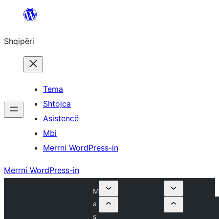
Hidhu
te
Shqipëri
lënda
Tema
Shtojca
Asistencë
Mbi
Merrni WordPress-in
Merrni WordPress-in
M
a
s