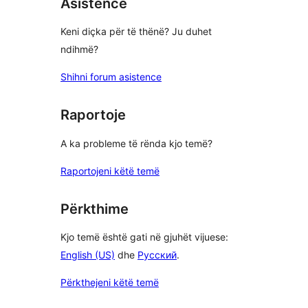
Asistencë
Keni diçka për të thënë? Ju duhet
ndihmë?
Shihni forum asistence
Raportoje
A ka probleme të rënda kjo temë?
Raportojeni këtë temë
Përkthime
Kjo temë është gati në gjuhët vijuese:
English (US)
dhe
Русский
.
Përkthejeni këtë temë