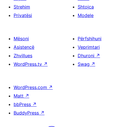
Strehim
Shtojca
Privatësi
Modele
Mësoni
Përfshihuni
Asistencë
Veprimtari
Zhvillues
Dhuroni
↗
WordPress.tv
↗
Swag
↗
WordPress.com
↗
Matt
↗
bbPress
↗
BuddyPress
↗