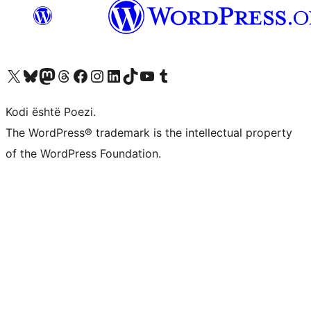
Vizitoni llogarinë tonë X (ish Twitter)
Vizitoni llogarinë tonë Bluesky
Vizitoni llogarinë tonë Mastodon
Vizitoni llogarinë tonë Threads
Vizitoni faqen tonë në Facebook
Vizitoni llogarinë tonë Instagram
Vizitoni llogarinë tonë LinkedIn
Vizitoni llogarinë tonë TikTok
Vizitoni kanalin tonë YouTube
Vizitoni llogarinë tonë Tumblr
Kodi është Poezi.
The WordPress® trademark is the intellectual property
of the WordPress Foundation.