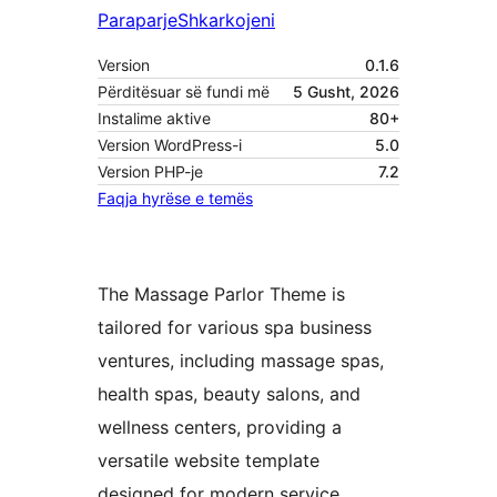
Paraparje
Shkarkojeni
Version
0.1.6
Përditësuar së fundi më
5 Gusht, 2026
Instalime aktive
80+
Version WordPress-i
5.0
Version PHP-je
7.2
Faqja hyrëse e temës
The Massage Parlor Theme is
tailored for various spa business
ventures, including massage spas,
health spas, beauty salons, and
wellness centers, providing a
versatile website template
designed for modern service