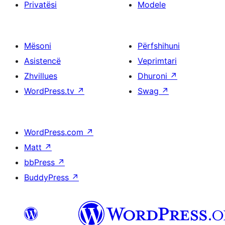
Privatësi
Modele
Mësoni
Përfshihuni
Asistencë
Veprimtari
Zhvillues
Dhuroni
↗
WordPress.tv
↗
Swag
↗
WordPress.com
↗
Matt
↗
bbPress
↗
BuddyPress
↗