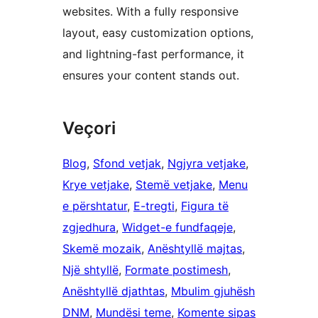
websites. With a fully responsive
layout, easy customization options,
and lightning-fast performance, it
ensures your content stands out.
Veçori
Blog
, 
Sfond vetjak
, 
Ngjyra vetjake
, 
Krye vetjake
, 
Stemë vetjake
, 
Menu
e përshtatur
, 
E-tregti
, 
Figura të
zgjedhura
, 
Widget-e fundfaqeje
, 
Skemë mozaik
, 
Anështyllë majtas
, 
Një shtyllë
, 
Formate postimesh
, 
Anështyllë djathtas
, 
Mbulim gjuhësh
DNM
, 
Mundësi teme
, 
Komente sipas