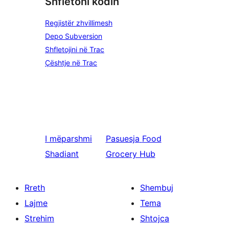
Shfletoni kodin
Regjistër zhvillimesh
Depo Subversion
Shfletojini në Trac
Çështje në Trac
I mëparshmi
Pasuesja
Food
Shadiant
Grocery Hub
Rreth
Shembuj
Lajme
Tema
Strehim
Shtojca