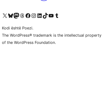
Vizitoni llogarinë tonë X (ish Twitter)
Vizitoni llogarinë tonë Bluesky
Vizitoni llogarinë tonë Mastodon
Vizitoni llogarinë tonë Threads
Vizitoni faqen tonë në Facebook
Vizitoni llogarinë tonë Instagram
Vizitoni llogarinë tonë LinkedIn
Vizitoni llogarinë tonë TikTok
Vizitoni kanalin tonë YouTube
Vizitoni llogarinë tonë Tumblr
Kodi është Poezi.
The WordPress® trademark is the intellectual property
of the WordPress Foundation.