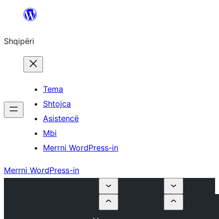
Hidhu
te
Shqipëri
lënda
Tema
Shtojca
Asistencë
Mbi
Merrni WordPress-in
Merrni WordPress-in