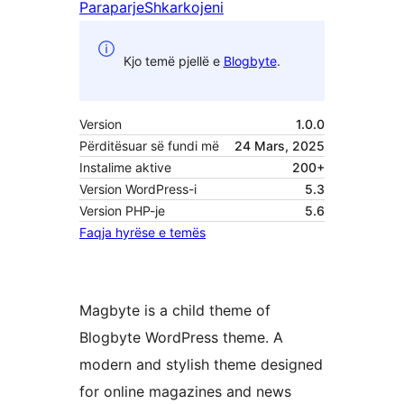
Paraparje
Shkarkojeni
Kjo temë pjellë e
Blogbyte
.
Version
1.0.0
Përditësuar së fundi më
24 Mars, 2025
Instalime aktive
200+
Version WordPress-i
5.3
Version PHP-je
5.6
Faqja hyrëse e temës
Magbyte is a child theme of
Blogbyte WordPress theme. A
modern and stylish theme designed
for online magazines and news