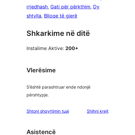
rrjedhash
, 
Gati për përkthim
, 
Dy
shtylla
, 
Blloqe të gjerë
Shkarkime në ditë
Instalime Aktive:
200+
Vlerësime
S’është parashtruar ende ndonjë
përshtypje.
shqyrtimet
Shtoni shqyrtimin tuaj
Shihni krejt
Asistencë