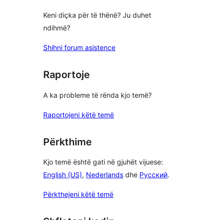
Keni diçka për të thënë? Ju duhet
ndihmë?
Shihni forum asistence
Raportoje
A ka probleme të rënda kjo temë?
Raportojeni këtë temë
Përkthime
Kjo temë është gati në gjuhët vijuese:
English (US)
,
Nederlands
dhe
Русский
.
Përkthejeni këtë temë