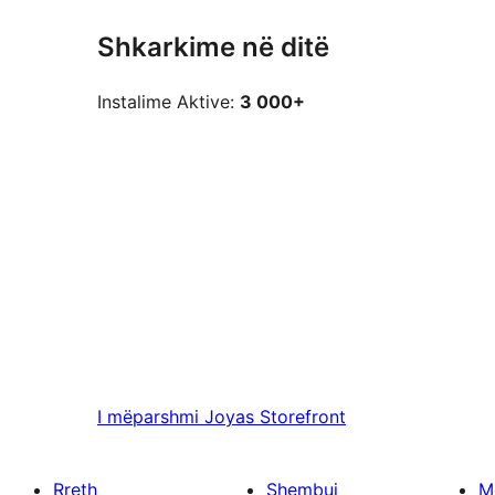
Shkarkime në ditë
Instalime Aktive:
3 000+
I mëparshmi
Joyas Storefront
Rreth
Shembuj
M