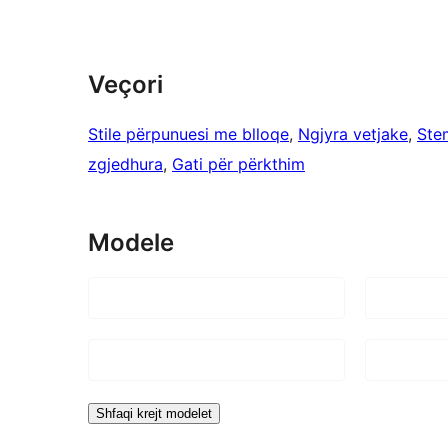
Veçori
Stile përpunuesi me blloqe
, 
Ngjyra vetjake
, 
Ste
zgjedhura
, 
Gati për përkthim
Modele
Shfaqi krejt modelet