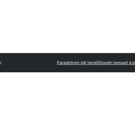
e
Parashtroni një temë
Shoqëri temash ko