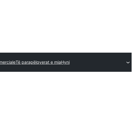
merciale
Të parapëlqyerat e mia
Hyni