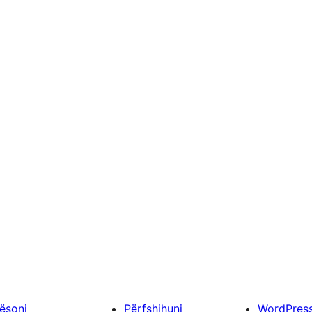
ësoni
Përfshihuni
WordPres