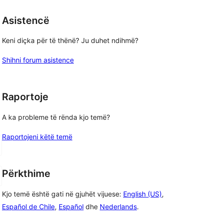
yje
Asistencë
Keni diçka për të thënë? Ju duhet ndihmë?
Shihni forum asistence
Raportoje
A ka probleme të rënda kjo temë?
Raportojeni këtë temë
Përkthime
Kjo temë është gati në gjuhët vijuese:
English (US)
,
Español de Chile
,
Español
dhe
Nederlands
.