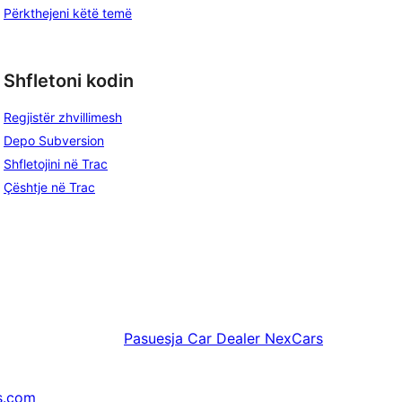
Përkthejeni këtë temë
Shfletoni kodin
Regjistër zhvillimesh
Depo Subversion
Shfletojini në Trac
Çështje në Trac
Pasuesja
Car Dealer NexCars
s.com