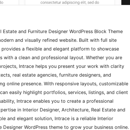
Real Estate and Furniture Designer WordPress Block Theme
dern and visually refined website. Built with full site
 provides a flexible and elegant platform to showcase
cts with a clean and professional layout. Whether you are
ojects, Intrace helps you present your work with clarity
hitects, real estate agencies, furniture designers, and
ong online presence. With responsive layouts, customizable
n easily highlight portfolios, services, listings, and client
bility, Intrace enables you to create a professional
pertise in Interior Designer, Architecture, Real Estate and
le and elegant solution, Intrace is a reliable Interior
ure Designer WordPress theme to grow your business online.