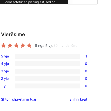
Vlerësime
5
nga 5 yje të mundshëm.
5 yje
1
1
4 yje
0
shqyrtim
0
3 yje
0
me
shqyrtime
0
5
2 yje
0
me
shqyrtime
0
yje
4
1 yll
0
me
shqyrtime
0
yje
3
me
shqyrtime
shqyrtimet
Shtoni shqyrtimin tuaj
Shihni krejt
yje
2
me
yje
1