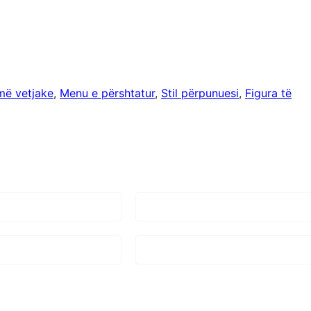
më vetjake
, 
Menu e përshtatur
, 
Stil përpunuesi
, 
Figura të