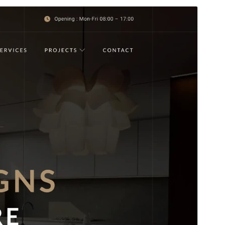
Temë komerciale
Kjo temë është falas, por ofron përmirësime ose
asistencë komerciale shtesë me pagesë.
Shihni
asistencë
Paraparje
Shkarkojeni
Version
1.2.1
Përditësuar së fundi më
7 Maj, 2026
Instalime aktive
3 000+
Version WordPress-i
6.5
Version PHP-je
7.0
Faqja hyrëse e temës