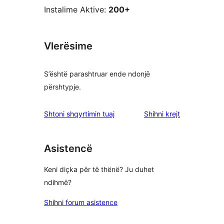
Instalime Aktive:
200+
Vlerësime
S’është parashtruar ende ndonjë
përshtypje.
shqyrtimet
Shtoni shqyrtimin tuaj
Shihni krejt
Asistencë
Keni diçka për të thënë? Ju duhet
ndihmë?
Shihni forum asistence