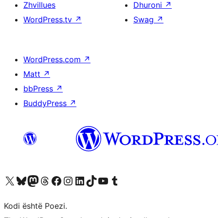
Zhvillues
Dhuroni
↗
WordPress.tv
↗
Swag
↗
WordPress.com
↗
Matt
↗
bbPress
↗
BuddyPress
↗
Vizitoni llogarinë tonë X (ish Twitter)
Vizitoni llogarinë tonë Bluesky
Vizitoni llogarinë tonë Mastodon
Vizitoni llogarinë tonë Threads
Vizitoni faqen tonë në Facebook
Vizitoni llogarinë tonë Instagram
Vizitoni llogarinë tonë LinkedIn
Vizitoni llogarinë tonë TikTok
Vizitoni kanalin tonë YouTube
Vizitoni llogarinë tonë Tumblr
Kodi është Poezi.