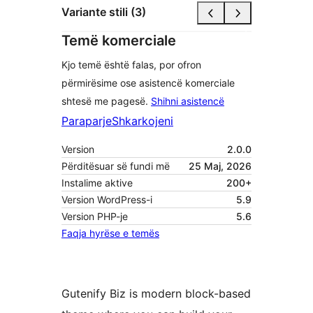
Variante stili (3)
Temë komerciale
Kjo temë është falas, por ofron
përmirësime ose asistencë komerciale
shtesë me pagesë.
Shihni asistencë
Paraparje
Shkarkojeni
Version
2.0.0
Përditësuar së fundi më
25 Maj, 2026
Instalime aktive
200+
Version WordPress-i
5.9
Version PHP-je
5.6
Faqja hyrëse e temës
Gutenify Biz is modern block-based