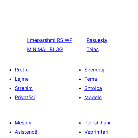
I mëparshmi
RS WP
Pasuesja
MINIMAL BLOG
Tejas
Rreth
Shembuj
Lajme
Tema
Strehim
Shtojca
Privatësi
Modele
Mësoni
Përfshihuni
Asistencë
Veprimtari