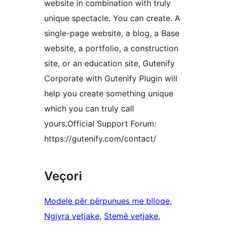
website in combination with truly
unique spectacle. You can create. A
single-page website, a blog, a Base
website, a portfolio, a construction
site, or an education site, Gutenify
Corporate with Gutenify Plugin will
help you create something unique
which you can truly call
yours.Official Support Forum:
https://gutenify.com/contact/
Veçori
Modele për përpunues me blloqe
, 
Ngjyra vetjake
, 
Stemë vetjake
, 