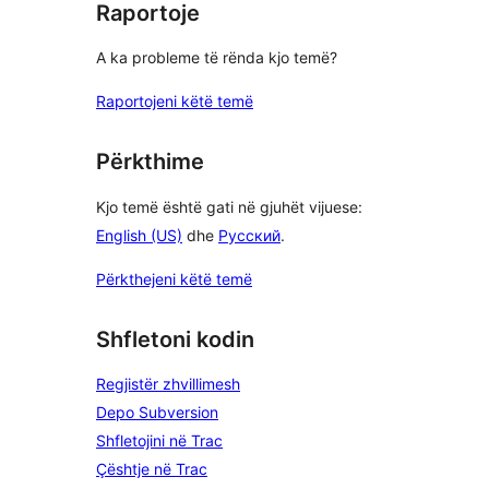
Raportoje
A ka probleme të rënda kjo temë?
Raportojeni këtë temë
Përkthime
Kjo temë është gati në gjuhët vijuese:
English (US)
dhe
Русский
.
Përkthejeni këtë temë
Shfletoni kodin
Regjistër zhvillimesh
Depo Subversion
Shfletojini në Trac
Çështje në Trac