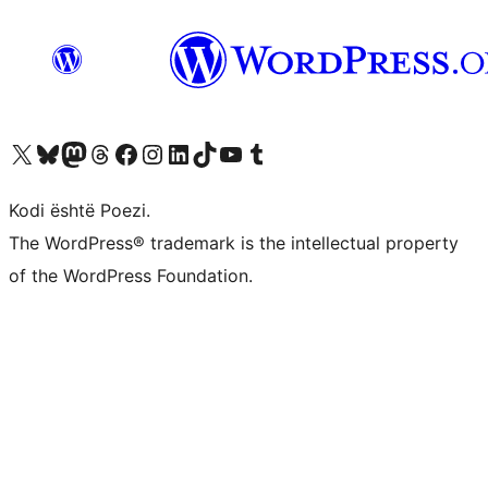
Vizitoni llogarinë tonë X (ish Twitter)
Vizitoni llogarinë tonë Bluesky
Vizitoni llogarinë tonë Mastodon
Vizitoni llogarinë tonë Threads
Vizitoni faqen tonë në Facebook
Vizitoni llogarinë tonë Instagram
Vizitoni llogarinë tonë LinkedIn
Vizitoni llogarinë tonë TikTok
Vizitoni kanalin tonë YouTube
Vizitoni llogarinë tonë Tumblr
Kodi është Poezi.
The WordPress® trademark is the intellectual property
of the WordPress Foundation.