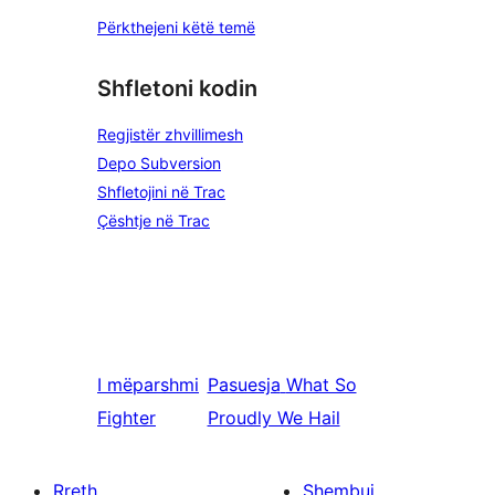
Përkthejeni këtë temë
Shfletoni kodin
Regjistër zhvillimesh
Depo Subversion
Shfletojini në Trac
Çështje në Trac
I mëparshmi
Pasuesja
What So
Fighter
Proudly We Hail
Rreth
Shembuj