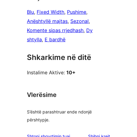
Blu
, 
Fixed Width
, 
Pushime
, 
Anështyllë majtas
, 
Sezonal
, 
Komente sipas rrjedhash
, 
Dy
shtylla
, 
E bardhë
Shkarkime në ditë
Instalime Aktive:
10+
Vlerësime
S’është parashtruar ende ndonjë
përshtypje.
shqyrtimet
Shtoni shqyrtimin tuaj
Shihni krejt