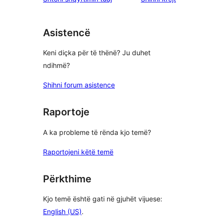
Asistencë
Keni diçka për të thënë? Ju duhet
ndihmë?
Shihni forum asistence
Raportoje
A ka probleme të rënda kjo temë?
Raportojeni këtë temë
Përkthime
Kjo temë është gati në gjuhët vijuese:
English (US)
.