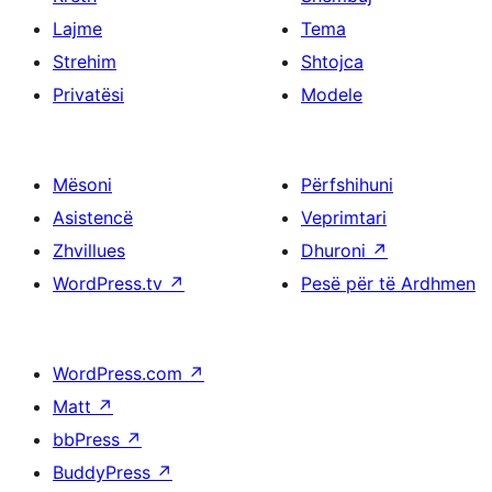
Lajme
Tema
Strehim
Shtojca
Privatësi
Modele
Mësoni
Përfshihuni
Asistencë
Veprimtari
Zhvillues
Dhuroni
↗
WordPress.tv
↗
Pesë për të Ardhmen
WordPress.com
↗
Matt
↗
bbPress
↗
BuddyPress
↗