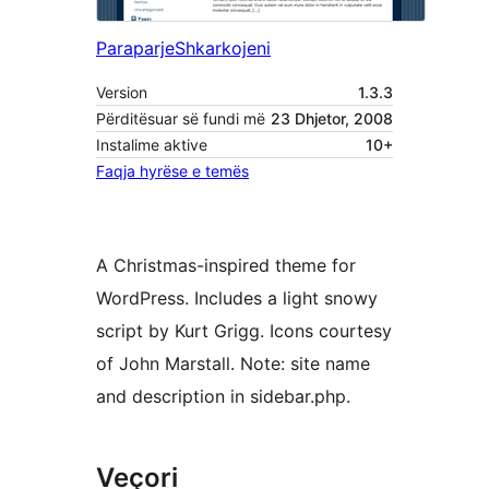
Paraparje
Shkarkojeni
Version
1.3.3
Përditësuar së fundi më
23 Dhjetor, 2008
Instalime aktive
10+
Faqja hyrëse e temës
A Christmas-inspired theme for
WordPress. Includes a light snowy
script by Kurt Grigg. Icons courtesy
of John Marstall. Note: site name
and description in sidebar.php.
Veçori