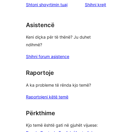
shqyrtimet
Shtoni shqyrtimin tuaj
Shihni krejt
Asistencë
Keni diçka për të thënë? Ju duhet
ndihmë?
Shihni forum asistence
Raportoje
A ka probleme të rënda kjo temë?
Raportojeni këtë temë
Përkthime
Kjo temë është gati në gjuhët vijuese: