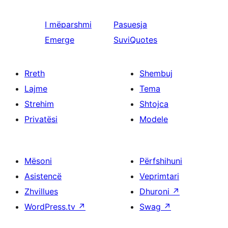
I mëparshmi
Pasuesja
Emerge
SuviQuotes
Rreth
Shembuj
Lajme
Tema
Strehim
Shtojca
Privatësi
Modele
Mësoni
Përfshihuni
Asistencë
Veprimtari
Zhvillues
Dhuroni
↗
WordPress.tv
↗
Swag
↗