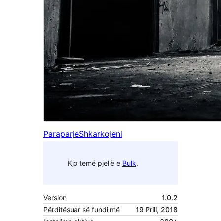
Paraparje
Shkarkojeni
Kjo temë pjellë e
Bulk
.
Version
1.0.2
Përditësuar së fundi më
19 Prill, 2018