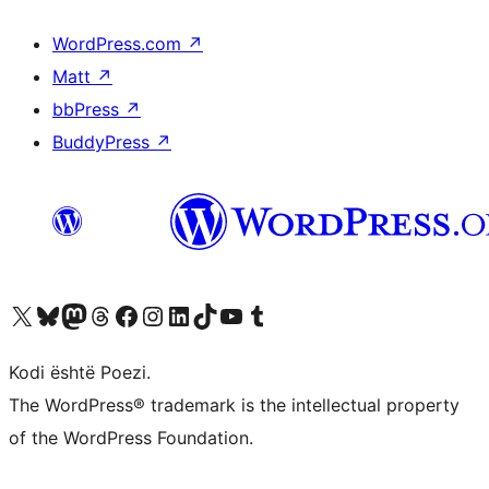
WordPress.com
↗
Matt
↗
bbPress
↗
BuddyPress
↗
Vizitoni llogarinë tonë X (ish Twitter)
Vizitoni llogarinë tonë Bluesky
Vizitoni llogarinë tonë Mastodon
Vizitoni llogarinë tonë Threads
Vizitoni faqen tonë në Facebook
Vizitoni llogarinë tonë Instagram
Vizitoni llogarinë tonë LinkedIn
Vizitoni llogarinë tonë TikTok
Vizitoni kanalin tonë YouTube
Vizitoni llogarinë tonë Tumblr
Kodi është Poezi.
The WordPress® trademark is the intellectual property
of the WordPress Foundation.