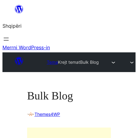
Hidhu
te
Shqipëri
lënda
Merrni WordPress-in
Tema
Krejt temat
Bulk Blog
Bulk Blog
Themes4WP