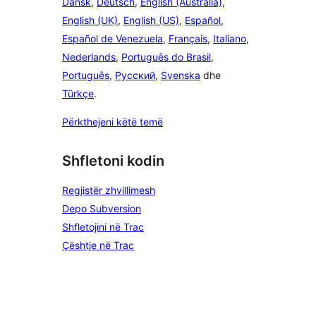
Dansk
,
Deutsch
,
English (Australia)
,
English (UK)
,
English (US)
,
Español
,
Español de Venezuela
,
Français
,
Italiano
,
Nederlands
,
Português do Brasil
,
Português
,
Русский
,
Svenska
dhe
Türkçe
.
Përkthejeni këtë temë
Shfletoni kodin
Regjistër zhvillimesh
Depo Subversion
Shfletojini në Trac
Çështje në Trac