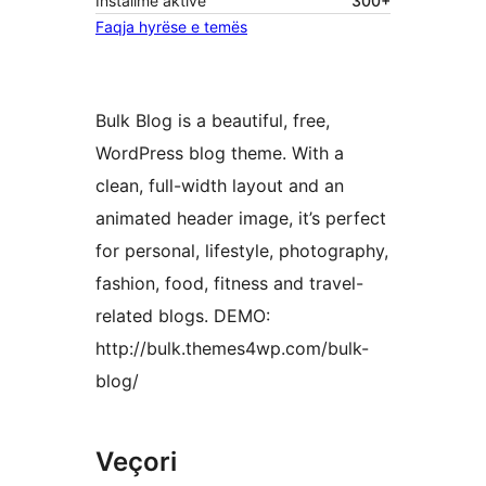
Instalime aktive
300+
Faqja hyrëse e temës
Bulk Blog is a beautiful, free,
WordPress blog theme. With a
clean, full-width layout and an
animated header image, it’s perfect
for personal, lifestyle, photography,
fashion, food, fitness and travel-
related blogs. DEMO:
http://bulk.themes4wp.com/bulk-
blog/
Veçori