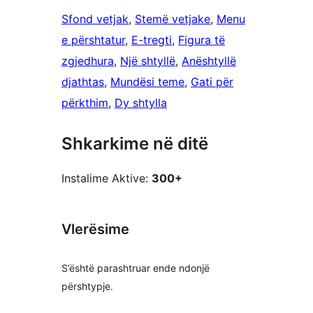
Sfond vetjak
, 
Stemë vetjake
, 
Menu
e përshtatur
, 
E-tregti
, 
Figura të
zgjedhura
, 
Një shtyllë
, 
Anështyllë
djathtas
, 
Mundësi teme
, 
Gati për
përkthim
, 
Dy shtylla
Shkarkime në ditë
Instalime Aktive:
300+
Vlerësime
S’është parashtruar ende ndonjë
përshtypje.