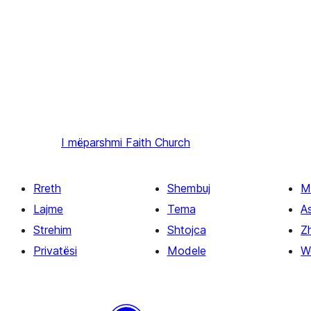
I mëparshmi
Faith Church
Rreth
Shembuj
M
Lajme
Tema
A
Strehim
Shtojca
Zh
Privatësi
Modele
W