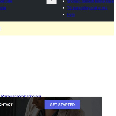
erciale
Shoqëri temash komerciale
 mia
Të parapëlqyerat e mia
Hyni
!
Paraparje
Shkarkojeni
Kjo temë pjellë e
Blockskit Base
.