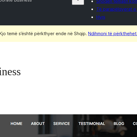
Shoqëri temash kom
Të parapëlqyerat e
Hyni
Kjo temë s’është përkthyer ende në Shqip.
Ndihmoni të përkthehet
iness