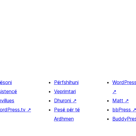
ësoni
Përfshihuni
WordPres
sistencë
Veprimtari
↗
villues
Dhuroni
↗
Matt
↗
ordPress.tv
↗
Pesë për të
bbPress
Ardhmen
BuddyPre