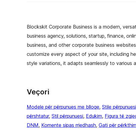
Blockskit Corporate Business is a modern, versa
business agency, solutions, startup, finance, onli
business, and other corporate business websites—
customize every aspect of your site, including he
style variations, it adapts seamlessly to various
Veçori
Modele për përpunues me blloqe
, 
Stile përpunues
përshtatur
, 
Stil përpunuesi
, 
Edukim
, 
Figura të zgj
DNM
, 
Komente sipas rrjedhash
, 
Gati për përkthi