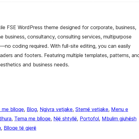
tile FSE WordPress theme designed for corporate, business,
ne business, consultancy, consulting services, multipurpose
no coding required. With full-site editing, you can easily
aders and footers. Featuring multiple templates, patterns, an
 aesthetics and business needs.
i me blloqe
, 
Blog
, 
Ngjyra vetjake
, 
Stemë vetjake
, 
Menu e
edhura
, 
Tema me blloqe
, 
Një shtyllë
, 
Portofol
, 
Mbulim gjuhësh
m
, 
Blloqe të gjerë