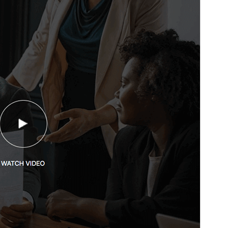
Version
1.0.0
Përditësuar së fundi më
1 Korrik, 2025
Instalime aktive
100+
Version WordPress-i
6.0
Version PHP-je
5.6
Faqja hyrëse e temës