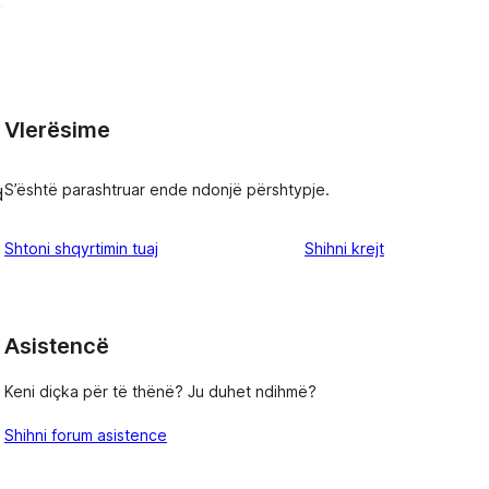
Vlerësime
S’është parashtruar ende ndonjë përshtypje.
d
shqyrtimet
Shtoni shqyrtimin tuaj
Shihni krejt
Asistencë
Keni diçka për të thënë? Ju duhet ndihmë?
Shihni forum asistence