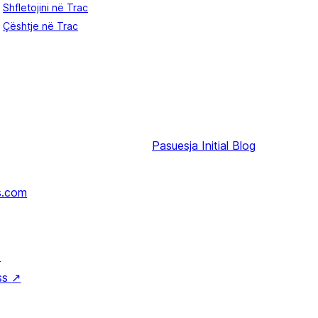
Shfletojini në Trac
Çështje në Trac
Pasuesja
Initial Blog
s.com
↗
ss
↗