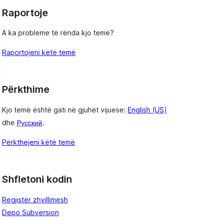
Raportoje
A ka probleme të rënda kjo temë?
Raportojeni këtë temë
Përkthime
Kjo temë është gati në gjuhët vijuese:
English (US)
dhe
Русский
.
Përkthejeni këtë temë
Shfletoni kodin
Regjistër zhvillimesh
Depo Subversion