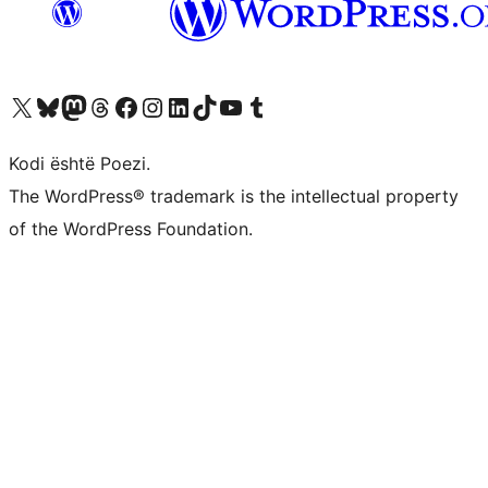
Vizitoni llogarinë tonë X (ish Twitter)
Vizitoni llogarinë tonë Bluesky
Vizitoni llogarinë tonë Mastodon
Vizitoni llogarinë tonë Threads
Vizitoni faqen tonë në Facebook
Vizitoni llogarinë tonë Instagram
Vizitoni llogarinë tonë LinkedIn
Vizitoni llogarinë tonë TikTok
Vizitoni kanalin tonë YouTube
Vizitoni llogarinë tonë Tumblr
Kodi është Poezi.
The WordPress® trademark is the intellectual property
of the WordPress Foundation.