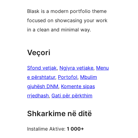
Blask is a modern portfolio theme
focused on showcasing your work
in a clean and minimal way.
Veçori
Sfond vetjak
, 
Ngjyra vetjake
, 
Menu
e përshtatur
, 
Portofol
, 
Mbulim
gjuhësh DNM
, 
Komente sipas
rrjedhash
, 
Gati për përkthim
Shkarkime në ditë
Instalime Aktive:
1 000+