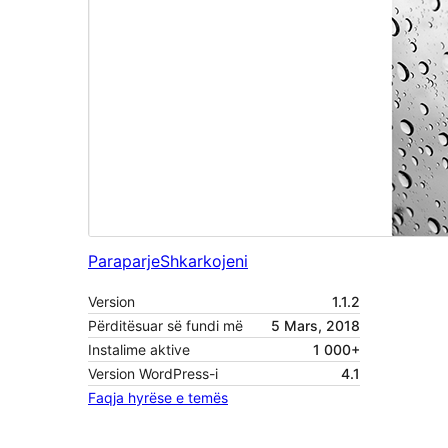
Paraparje
Shkarkojeni
Version
1.1.2
Përditësuar së fundi më
5 Mars, 2018
Instalime aktive
1 000+
Version WordPress-i
4.1
Faqja hyrëse e temës