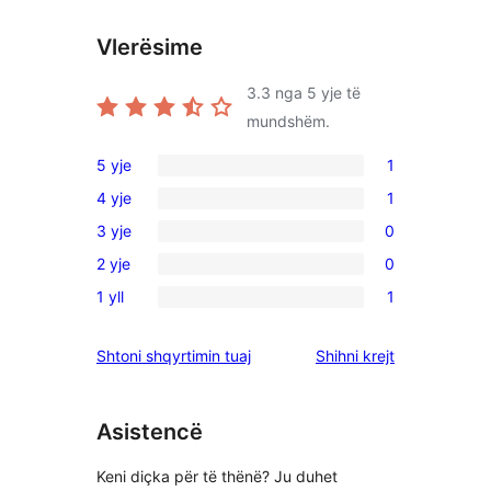
Vlerësime
3.3
nga 5 yje të
mundshëm.
5 yje
1
1
4 yje
1
shqyrtim
1
3 yje
0
me
shqyrtim
0
5
2 yje
0
me
shqyrtime
0
yje
4
1 yll
1
me
shqyrtime
1
yje
3
me
shqyrtim
shqyrtimet
Shtoni shqyrtimin tuaj
Shihni krejt
yje
2
me
yje
1
yje
Asistencë
Keni diçka për të thënë? Ju duhet