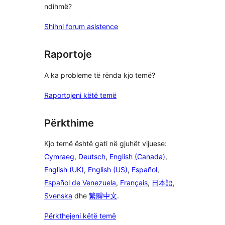
ndihmë?
Shihni forum asistence
Raportoje
A ka probleme të rënda kjo temë?
Raportojeni këtë temë
Përkthime
Kjo temë është gati në gjuhët vijuese:
Cymraeg
,
Deutsch
,
English (Canada)
,
English (UK)
,
English (US)
,
Español
,
Español de Venezuela
,
Français
,
日本語
,
Svenska
dhe
繁體中文
.
Përkthejeni këtë temë