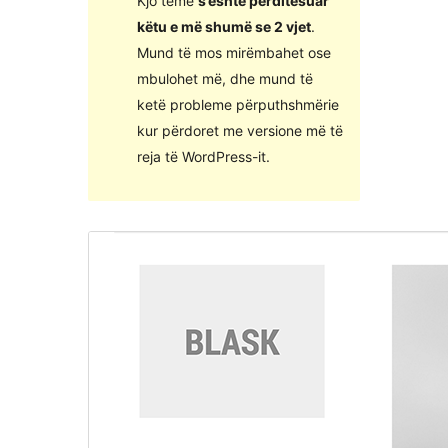
Kjo temë
s’është përditësuar
këtu e më shumë se 2 vjet
.
Mund të mos mirëmbahet ose
mbulohet më, dhe mund të
ketë probleme përputhshmërie
kur përdoret me versione më të
reja të WordPress-it.