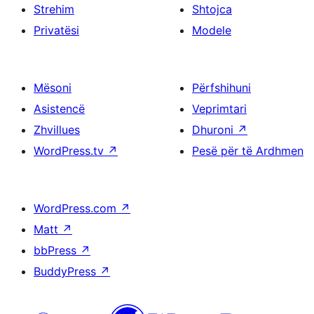
Strehim
Shtojca
Privatësi
Modele
Mësoni
Përfshihuni
Asistencë
Veprimtari
Zhvillues
Dhuroni
↗
WordPress.tv
↗
Pesë për të Ardhmen
WordPress.com
↗
Matt
↗
bbPress
↗
BuddyPress
↗