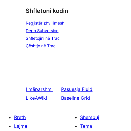
Shfletoni kodin
Regjistër zhvillimesh
Depo Subversion
Shfletojini në Trac
Çështje në Trac
I mëparshmi
Pasuesja
Fluid
LikeAWiki
Baseline Grid
Rreth
Shembuj
Lajme
Tema