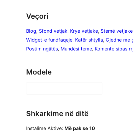
Veçori
Blog
, 
Sfond vetjak
, 
Krye vetjake
, 
Stemë vetjake
Widget-e fundfaqeje
, 
Katër shtylla
, 
Gjedhe me g
Postim ngjitës
, 
Mundësi teme
, 
Komente sipas rr
Modele
Shkarkime në ditë
Instalime Aktive:
Më pak se 10