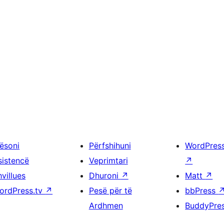
ësoni
Përfshihuni
WordPres
sistencë
Veprimtari
↗
villues
Dhuroni
↗
Matt
↗
ordPress.tv
↗
Pesë për të
bbPress
Ardhmen
BuddyPre