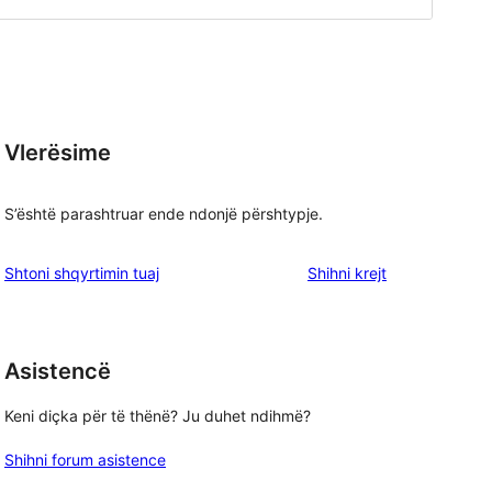
Vlerësime
S’është parashtruar ende ndonjë përshtypje.
shqyrtimet
Shtoni shqyrtimin tuaj
Shihni krejt
Asistencë
Keni diçka për të thënë? Ju duhet ndihmë?
Shihni forum asistence