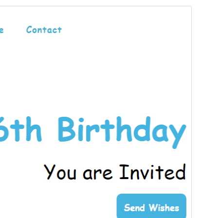
Paraparje
Shkarkojeni
Version
1.3.4
Përditësuar së fundi më
27 Mars, 2026
Instalime aktive
Më pak se 10
Version PHP-je
7.0
Faqja hyrëse e temës