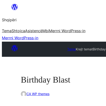
Hidhu
te
Shqipëri
lënda
Tema
Shtojca
Asistencë
Mbi
Merrni WordPress-in
Merrni WordPress-in
Tema
Krejt temat
Birthday
Birthday Blast
CA WP themes