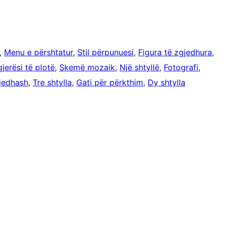
, 
Menu e përshtatur
, 
Stil përpunuesi
, 
Figura të zgjedhura
, 
jerësi të plotë
, 
Skemë mozaik
, 
Një shtyllë
, 
Fotografi
, 
jedhash
, 
Tre shtylla
, 
Gati për përkthim
, 
Dy shtylla