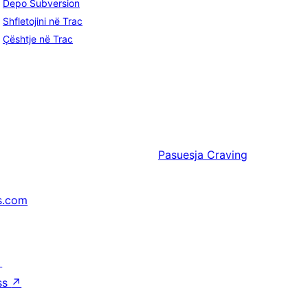
Depo Subversion
Shfletojini në Trac
Çështje në Trac
Pasuesja
Craving
s.com
↗
ss
↗