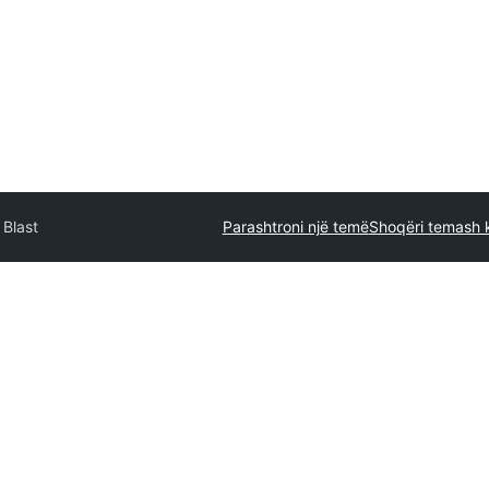
 Blast
Parashtroni një temë
Shoqëri temash 