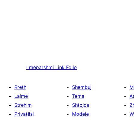
I mëparshmi
Link Folio
Rreth
Shembuj
M
Lajme
Tema
A
Strehim
Shtojca
Zh
Privatësi
Modele
W