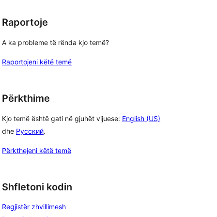
Raportoje
A ka probleme të rënda kjo temë?
Raportojeni këtë temë
Përkthime
Kjo temë është gati në gjuhët vijuese:
English (US)
dhe
Русский
.
Përkthejeni këtë temë
Shfletoni kodin
Regjistër zhvillimesh