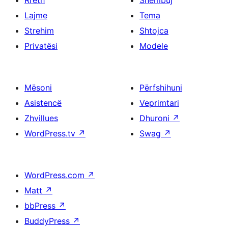
Rreth
Shembuj
Lajme
Tema
Strehim
Shtojca
Privatësi
Modele
Mësoni
Përfshihuni
Asistencë
Veprimtari
Zhvillues
Dhuroni
↗
WordPress.tv
↗
Swag
↗
WordPress.com
↗
Matt
↗
bbPress
↗
BuddyPress
↗