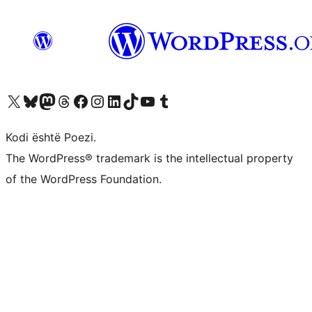
Vizitoni llogarinë tonë X (ish Twitter)
Vizitoni llogarinë tonë Bluesky
Vizitoni llogarinë tonë Mastodon
Vizitoni llogarinë tonë Threads
Vizitoni faqen tonë në Facebook
Vizitoni llogarinë tonë Instagram
Vizitoni llogarinë tonë LinkedIn
Vizitoni llogarinë tonë TikTok
Vizitoni kanalin tonë YouTube
Vizitoni llogarinë tonë Tumblr
Kodi është Poezi.
The WordPress® trademark is the intellectual property
of the WordPress Foundation.