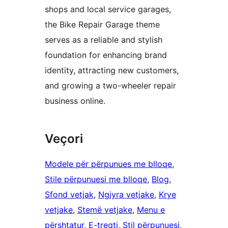
shops and local service garages,
the Bike Repair Garage theme
serves as a reliable and stylish
foundation for enhancing brand
identity, attracting new customers,
and growing a two-wheeler repair
business online.
Veçori
Modele për përpunues me blloqe
, 
Stile përpunuesi me blloqe
, 
Blog
, 
Sfond vetjak
, 
Ngjyra vetjake
, 
Krye
vetjake
, 
Stemë vetjake
, 
Menu e
përshtatur
, 
E-tregti
, 
Stil përpunuesi
, 