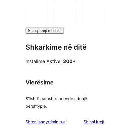
Shfaqi krejt modelet
Shkarkime në ditë
Instalime Aktive:
300+
Vlerësime
S’është parashtruar ende ndonjë
përshtypje.
shqyrtimet
Shtoni shqyrtimin tuaj
Shihni krejt