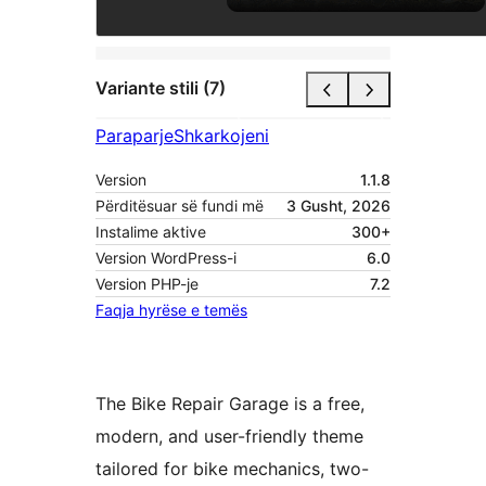
Variante stili (7)
Paraparje
Shkarkojeni
Version
1.1.8
Përditësuar së fundi më
3 Gusht, 2026
Instalime aktive
300+
Version WordPress-i
6.0
Version PHP-je
7.2
Faqja hyrëse e temës
The Bike Repair Garage is a free,
modern, and user-friendly theme
tailored for bike mechanics, two-