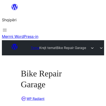
Hidhu
te
Shqipëri
lënda
Merrni WordPress-in
Tema
Krejt temat
Bike Repair Garage
Bike Repair
Garage
WP Radiant