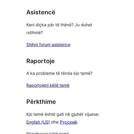
Asistencë
Keni diçka për të thënë? Ju duhet
ndihmë?
Shihni forum asistence
Raportoje
A ka probleme të rënda kjo temë?
Raportojeni këtë temë
Përkthime
Kjo temë është gati në gjuhët vijuese:
English (US)
dhe
Русский
.
Përkthejeni këtë temë