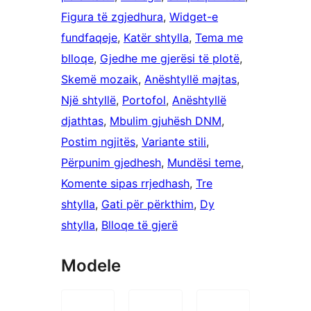
Figura të zgjedhura
, 
Widget-e
fundfaqeje
, 
Katër shtylla
, 
Tema me
blloqe
, 
Gjedhe me gjerësi të plotë
, 
Skemë mozaik
, 
Anështyllë majtas
, 
Një shtyllë
, 
Portofol
, 
Anështyllë
djathtas
, 
Mbulim gjuhësh DNM
, 
Postim ngjitës
, 
Variante stili
, 
Përpunim gjedhesh
, 
Mundësi teme
, 
Komente sipas rrjedhash
, 
Tre
shtylla
, 
Gati për përkthim
, 
Dy
shtylla
, 
Blloqe të gjerë
Modele