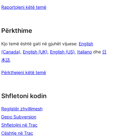
Raportojeni këtë temë
Përkthime
Kjo temë është gati në gjuhët vijuese:
English
(Canada)
,
English (UK)
,
English (US)
,
Italiano
dhe
日
本語
.
Përkthejeni këtë temë
Shfletoni kodin
Regjistër zhvillimesh
Depo Subversion
Shfletojini në Trac
Çështje në Trac