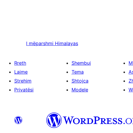
I mëparshmi
Himalayas
Rreth
Shembuj
M
Lajme
Tema
A
Strehim
Shtojca
Zh
Privatësi
Modele
W