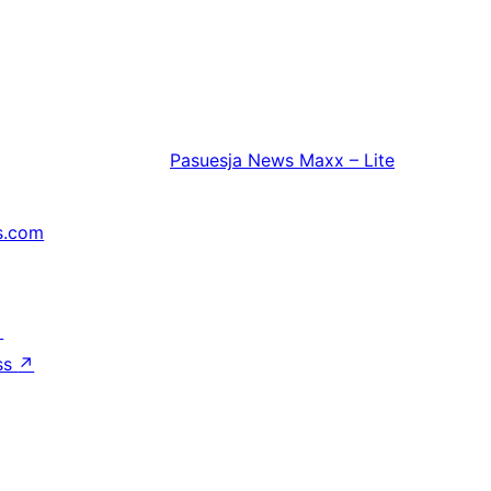
Pasuesja
News Maxx – Lite
s.com
↗
ss
↗