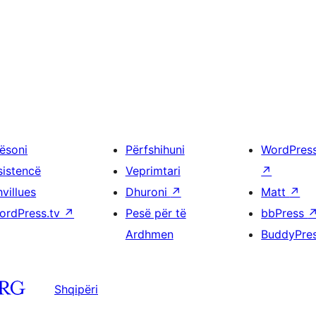
ësoni
Përfshihuni
WordPres
sistencë
Veprimtari
↗
villues
Dhuroni
↗
Matt
↗
ordPress.tv
↗
Pesë për të
bbPress
Ardhmen
BuddyPre
Shqipëri