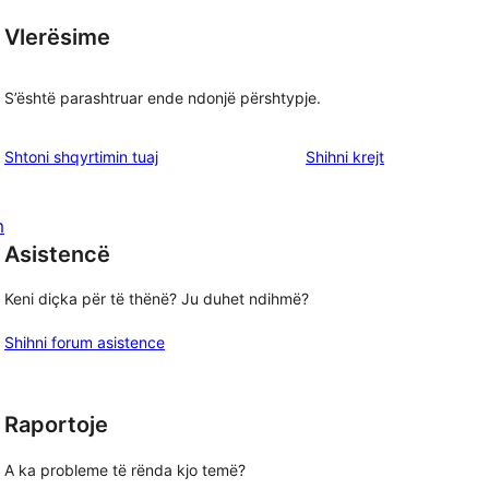
Vlerësime
S’është parashtruar ende ndonjë përshtypje.
shqyrtimet
Shtoni shqyrtimin tuaj
Shihni krejt
m
Asistencë
Keni diçka për të thënë? Ju duhet ndihmë?
Shihni forum asistence
Raportoje
A ka probleme të rënda kjo temë?