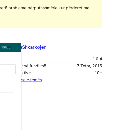
ketë probleme përputhshmërie kur përdoret me
Paraparje
Shkarkojeni
Version
1.0.4
Përditësuar së fundi më
7 Tetor, 2015
Instalime aktive
10+
Faqja hyrëse e temës