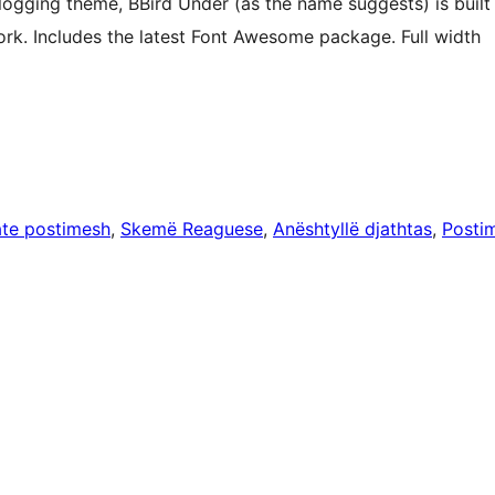
logging theme, BBird Under (as the name suggests) is built
k. Includes the latest Font Awesome package. Full width
te postimesh
, 
Skemë Reaguese
, 
Anështyllë djathtas
, 
Posti