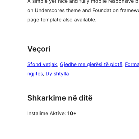
A simple yet nice and fully mobile responsive b
on Underscores theme and Foundation framewor
page template also available.
Veçori
Sfond vetjak
, 
Gjedhe me gjerësi të plotë
, 
Forma
ngjitës
, 
Dy shtylla
Shkarkime në ditë
Instalime Aktive:
10+