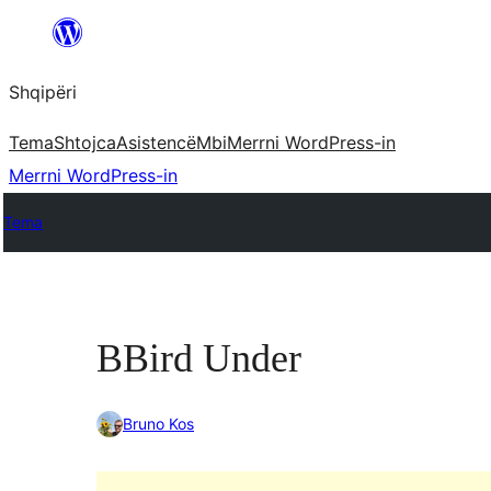
Hidhu
te
Shqipëri
lënda
Tema
Shtojca
Asistencë
Mbi
Merrni WordPress-in
Merrni WordPress-in
Tema
BBird Under
Bruno Kos