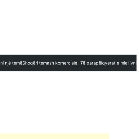
ni një temë
Shoqëri temash komerciale
Të parapëlqyerat e mia
Hyni