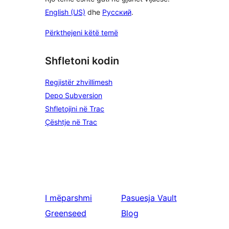
English (US)
dhe
Русский
.
Përkthejeni këtë temë
Shfletoni kodin
Regjistër zhvillimesh
Depo Subversion
Shfletojini në Trac
Çështje në Trac
I mëparshmi
Pasuesja
Vault
Greenseed
Blog