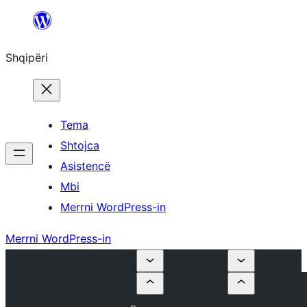
Hidhu
te
Shqipëri
lënda
Tema
Shtojca
Asistencë
Mbi
Merrni WordPress-in
Merrni WordPress-in