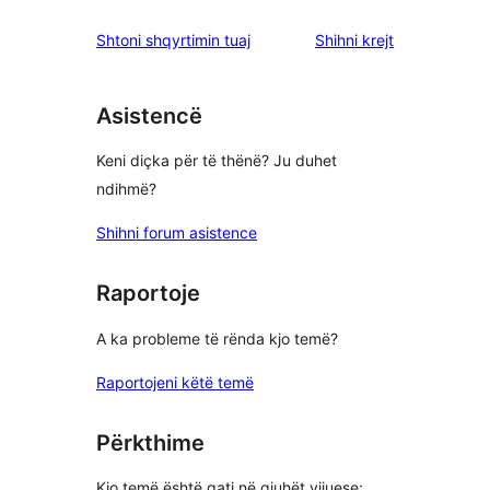
shqyrtimet
Shtoni shqyrtimin tuaj
Shihni krejt
Asistencë
Keni diçka për të thënë? Ju duhet
ndihmë?
Shihni forum asistence
Raportoje
A ka probleme të rënda kjo temë?
Raportojeni këtë temë
Përkthime
Kjo temë është gati në gjuhët vijuese: