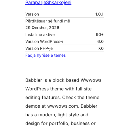
Paraparje
Shkarkojeni
Version
1.0.1
Përditësuar së fundi më
29 Qershor, 2026
Instalime aktive
90+
Version WordPress-i
6.0
Version PHP-je
7.0
Faqja hyrëse e temës
Babbler is a block based Wwwows
WordPress theme with full site
editing features. Check the theme
demos at wwwows.com. Babbler
has a modern, light style and
design for portfolio, business or