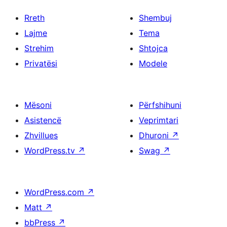
Rreth
Shembuj
Lajme
Tema
Strehim
Shtojca
Privatësi
Modele
Mësoni
Përfshihuni
Asistencë
Veprimtari
Zhvillues
Dhuroni
↗
WordPress.tv
↗
Swag
↗
WordPress.com
↗
Matt
↗
bbPress
↗