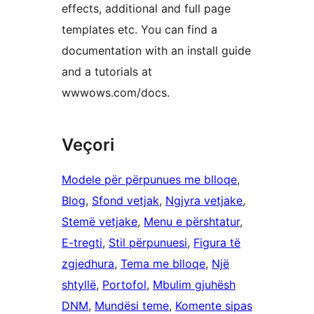
effects, additional and full page
templates etc. You can find a
documentation with an install guide
and a tutorials at
wwwows.com/docs.
Veçori
Modele për përpunues me blloqe
, 
Blog
, 
Sfond vetjak
, 
Ngjyra vetjake
, 
Stemë vetjake
, 
Menu e përshtatur
, 
E-tregti
, 
Stil përpunuesi
, 
Figura të
zgjedhura
, 
Tema me blloqe
, 
Një
shtyllë
, 
Portofol
, 
Mbulim gjuhësh
DNM
, 
Mundësi teme
, 
Komente sipas