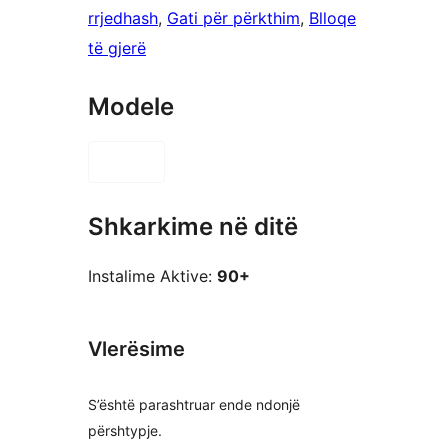
rrjedhash
, 
Gati për përkthim
, 
Blloqe
të gjerë
Modele
Shkarkime në ditë
Instalime Aktive:
90+
Vlerësime
S’është parashtruar ende ndonjë
përshtypje.