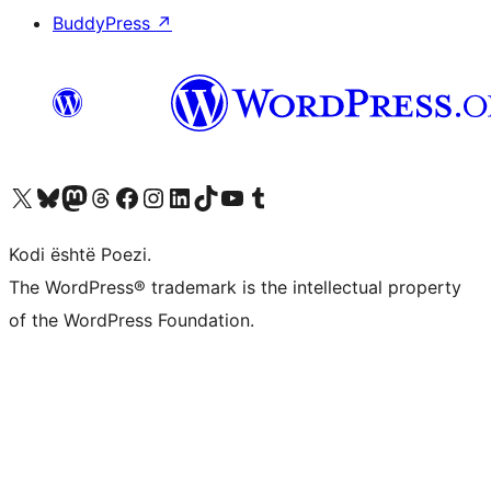
BuddyPress
↗
Vizitoni llogarinë tonë X (ish Twitter)
Vizitoni llogarinë tonë Bluesky
Vizitoni llogarinë tonë Mastodon
Vizitoni llogarinë tonë Threads
Vizitoni faqen tonë në Facebook
Vizitoni llogarinë tonë Instagram
Vizitoni llogarinë tonë LinkedIn
Vizitoni llogarinë tonë TikTok
Vizitoni kanalin tonë YouTube
Vizitoni llogarinë tonë Tumblr
Kodi është Poezi.
The WordPress® trademark is the intellectual property
of the WordPress Foundation.