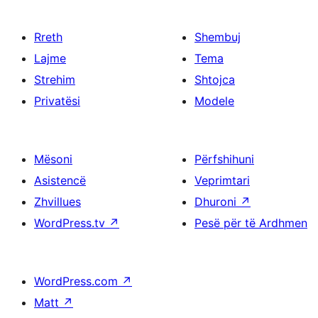
Rreth
Shembuj
Lajme
Tema
Strehim
Shtojca
Privatësi
Modele
Mësoni
Përfshihuni
Asistencë
Veprimtari
Zhvillues
Dhuroni
↗
WordPress.tv
↗
Pesë për të Ardhmen
WordPress.com
↗
Matt
↗