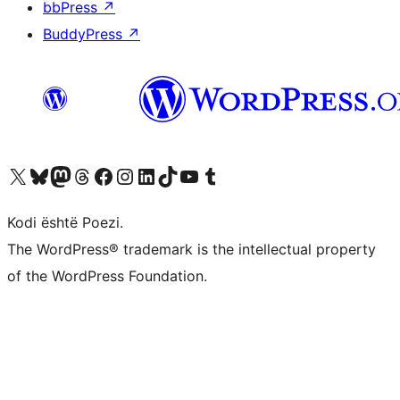
bbPress
↗
BuddyPress
↗
Vizitoni llogarinë tonë X (ish Twitter)
Vizitoni llogarinë tonë Bluesky
Vizitoni llogarinë tonë Mastodon
Vizitoni llogarinë tonë Threads
Vizitoni faqen tonë në Facebook
Vizitoni llogarinë tonë Instagram
Vizitoni llogarinë tonë LinkedIn
Vizitoni llogarinë tonë TikTok
Vizitoni kanalin tonë YouTube
Vizitoni llogarinë tonë Tumblr
Kodi është Poezi.
The WordPress® trademark is the intellectual property
of the WordPress Foundation.