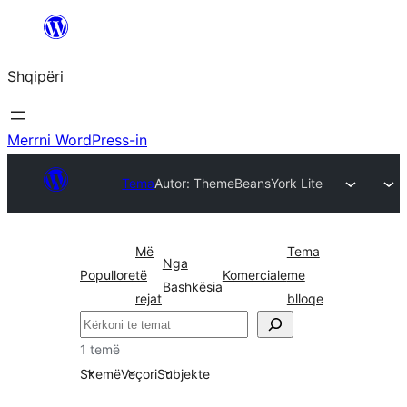
Hidhu
te
Shqipëri
lënda
Merrni WordPress-in
Tema
Autor: ThemeBeans
York Lite
Më
Tema
Nga
Popullore
të
Komerciale
me
Bashkësia
rejat
blloqe
Kërko
1 temë
Skemë
Veçori
Subjekte