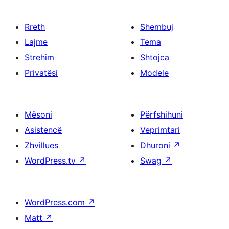
Rreth
Shembuj
Lajme
Tema
Strehim
Shtojca
Privatësi
Modele
Mësoni
Përfshihuni
Asistencë
Veprimtari
Zhvillues
Dhuroni
↗
WordPress.tv
↗
Swag
↗
WordPress.com
↗
Matt
↗