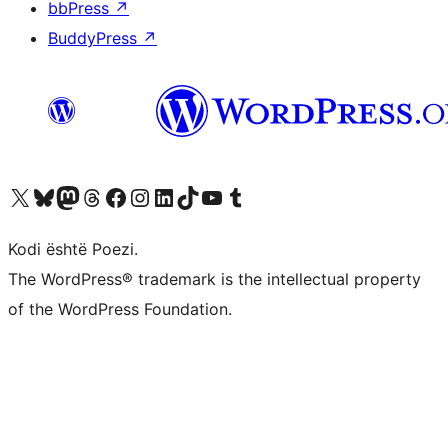
bbPress
↗
BuddyPress
↗
Vizitoni llogarinë tonë X (ish Twitter)
Vizitoni llogarinë tonë Bluesky
Vizitoni llogarinë tonë Mastodon
Vizitoni llogarinë tonë Threads
Vizitoni faqen tonë në Facebook
Vizitoni llogarinë tonë Instagram
Vizitoni llogarinë tonë LinkedIn
Vizitoni llogarinë tonë TikTok
Vizitoni kanalin tonë YouTube
Vizitoni llogarinë tonë Tumblr
Kodi është Poezi.
The WordPress® trademark is the intellectual property
of the WordPress Foundation.