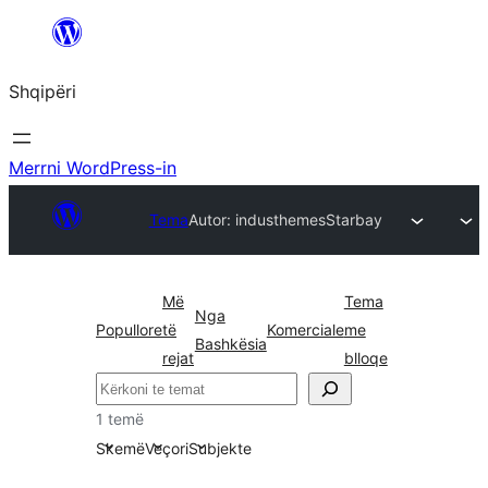
Hidhu
te
Shqipëri
lënda
Merrni WordPress-in
Tema
Autor: industhemes
Starbay
Më
Tema
Nga
Popullore
të
Komerciale
me
Bashkësia
rejat
blloqe
Kërko
1 temë
Skemë
Veçori
Subjekte