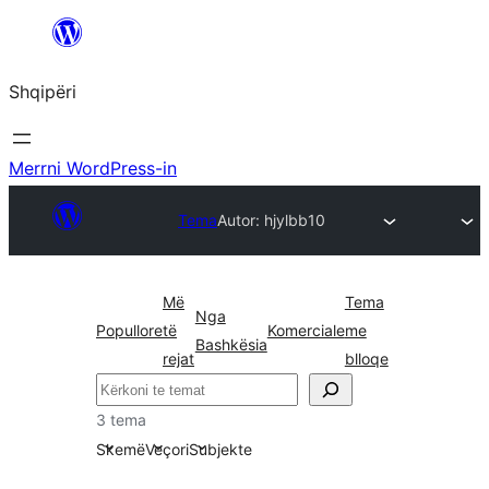
Hidhu
te
Shqipëri
lënda
Merrni WordPress-in
Tema
Autor: hjyl
bb10
Më
Tema
Nga
Popullore
të
Komerciale
me
Bashkësia
rejat
blloqe
Kërko
3 tema
Skemë
Veçori
Subjekte