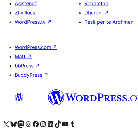
Asistencë
Veprimtari
Zhvillues
Dhuroni
↗
WordPress.tv
↗
Pesë për të Ardhmen
WordPress.com
↗
Matt
↗
bbPress
↗
BuddyPress
↗
Vizitoni llogarinë tonë X (ish Twitter)
Vizitoni llogarinë tonë Bluesky
Vizitoni llogarinë tonë Mastodon
Vizitoni llogarinë tonë Threads
Vizitoni faqen tonë në Facebook
Vizitoni llogarinë tonë Instagram
Vizitoni llogarinë tonë LinkedIn
Vizitoni llogarinë tonë TikTok
Vizitoni kanalin tonë YouTube
Vizitoni llogarinë tonë Tumblr