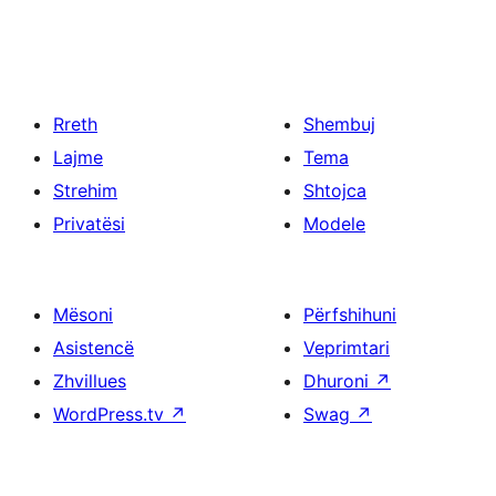
Rreth
Shembuj
Lajme
Tema
Strehim
Shtojca
Privatësi
Modele
Mësoni
Përfshihuni
Asistencë
Veprimtari
Zhvillues
Dhuroni
↗
WordPress.tv
↗
Swag
↗