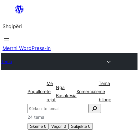
Hidhu
te
Shqipëri
lënda
Merrni WordPress-in
Tema
Më
Tema
Nga
Popullore
të
Komerciale
me
Bashkësia
rejat
blloqe
Kërko
24 tema
Skemë
0
Veçori
0
Subjekte
0