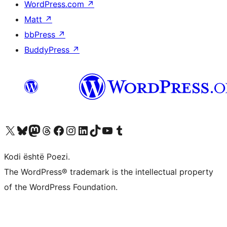
WordPress.com
↗
Matt
↗
bbPress
↗
BuddyPress
↗
Vizitoni llogarinë tonë X (ish Twitter)
Vizitoni llogarinë tonë Bluesky
Vizitoni llogarinë tonë Mastodon
Vizitoni llogarinë tonë Threads
Vizitoni faqen tonë në Facebook
Vizitoni llogarinë tonë Instagram
Vizitoni llogarinë tonë LinkedIn
Vizitoni llogarinë tonë TikTok
Vizitoni kanalin tonë YouTube
Vizitoni llogarinë tonë Tumblr
Kodi është Poezi.
The WordPress® trademark is the intellectual property
of the WordPress Foundation.