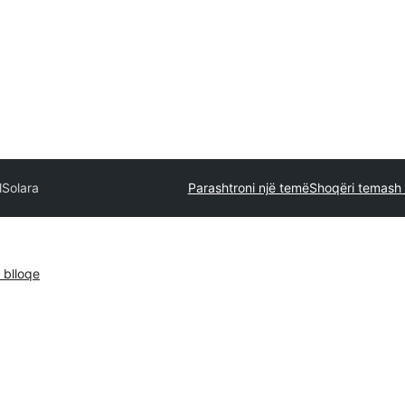
l
Solara
Parashtroni një temë
Shoqëri temash 
blloqe