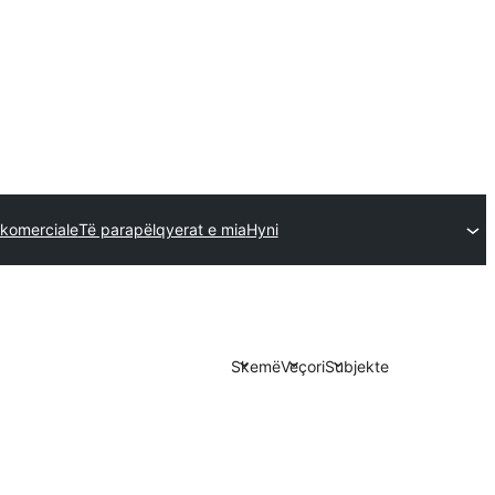
komerciale
Të parapëlqyerat e mia
Hyni
Skemë
Veçori
Subjekte