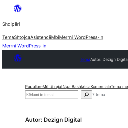
Hidhu
te
Shqipëri
lënda
Tema
Shtojca
Asistencë
Mbi
Merrni WordPress-in
Merrni WordPress-in
Tema
Autor: Dezign Digita
Popullore
Më të rejat
Nga Bashkësia
Komerciale
Tema me 
Kërko
7 tema
Autor: Dezign Digital