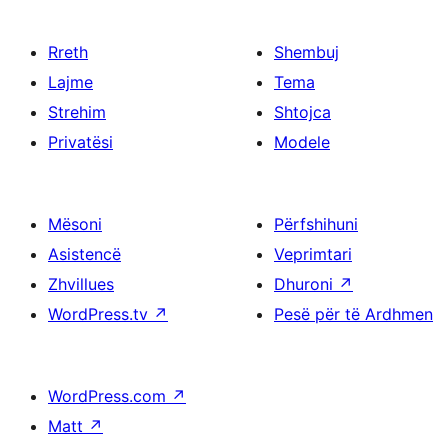
Rreth
Shembuj
Lajme
Tema
Strehim
Shtojca
Privatësi
Modele
Mësoni
Përfshihuni
Asistencë
Veprimtari
Zhvillues
Dhuroni
↗
WordPress.tv
↗
Pesë për të Ardhmen
WordPress.com
↗
Matt
↗