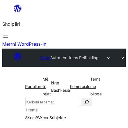
Hidhu
te
Shqipëri
lënda
Merrni WordPress-in
Tema
Autor: Andreas Reif
Inkling
Më
Tema
Nga
Popullore
të
Komerciale
me
Bashkësia
rejat
blloqe
Kërko
1 temë
Skemë
Veçori
Subjekte