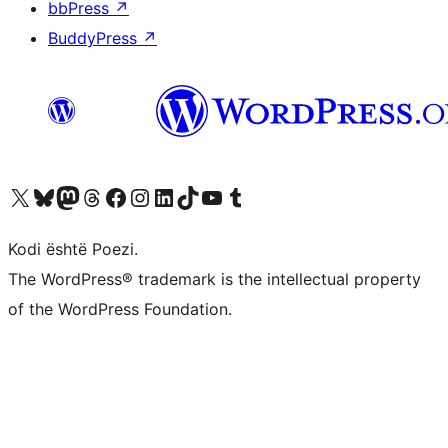
bbPress
↗
BuddyPress
↗
Vizitoni llogarinë tonë X (ish Twitter)
Vizitoni llogarinë tonë Bluesky
Vizitoni llogarinë tonë Mastodon
Vizitoni llogarinë tonë Threads
Vizitoni faqen tonë në Facebook
Vizitoni llogarinë tonë Instagram
Vizitoni llogarinë tonë LinkedIn
Vizitoni llogarinë tonë TikTok
Vizitoni kanalin tonë YouTube
Vizitoni llogarinë tonë Tumblr
Kodi është Poezi.
The WordPress® trademark is the intellectual property
of the WordPress Foundation.