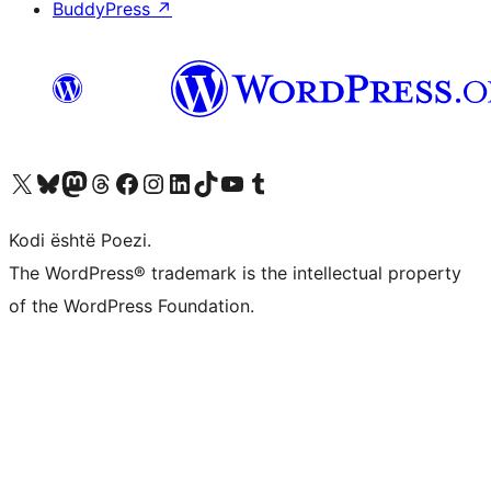
BuddyPress
↗
Vizitoni llogarinë tonë X (ish Twitter)
Vizitoni llogarinë tonë Bluesky
Vizitoni llogarinë tonë Mastodon
Vizitoni llogarinë tonë Threads
Vizitoni faqen tonë në Facebook
Vizitoni llogarinë tonë Instagram
Vizitoni llogarinë tonë LinkedIn
Vizitoni llogarinë tonë TikTok
Vizitoni kanalin tonë YouTube
Vizitoni llogarinë tonë Tumblr
Kodi është Poezi.
The WordPress® trademark is the intellectual property
of the WordPress Foundation.