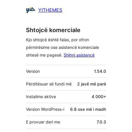
Kontribues
YITHEMES
Shtojcë komerciale
Kjo shtojcë është falas, por ofron
përmirësime ose asistencë komerciale
shtesë me pagesë.
Shihni asistencë
Të
Version
1.54.0
tjera
Përditësuar së fundi më
2 javë
më parë
Instalime aktive
4 000+
Version WordPress-i
6.8 ose më i madh
E provuar deri me
7.0.3