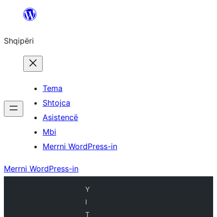
Hidhu
te
Shqipëri
lënda
Tema
Shtojca
Asistencë
Mbi
Merrni WordPress-in
Merrni WordPress-in
Y
I
T