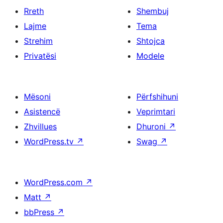
Rreth
Shembuj
Lajme
Tema
Strehim
Shtojca
Privatësi
Modele
Mësoni
Përfshihuni
Asistencë
Veprimtari
Zhvillues
Dhuroni
↗
WordPress.tv
↗
Swag
↗
WordPress.com
↗
Matt
↗
bbPress
↗