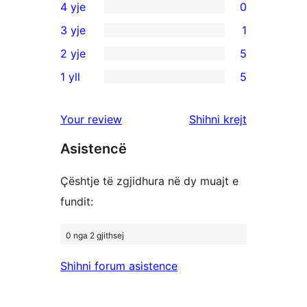
4 yje
0
shqyrtime
0
3 yje
1
me
shqyrtime
1
2 yje
5
5
me
shqyrtim
5
yje
1 yll
5
4
me
shqyrtime
5
yje
3
me
shqyrtime
shqyrtimet
Your review
Shihni krejt
yje
2
me
yje
Asistencë
1
yje
Çështje të zgjidhura në dy muajt e
fundit:
0 nga 2 gjithsej
Shihni forum asistence