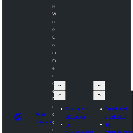
H
W
o
o
C
o
m
m
e
r
c
e
P
r
Parashtroni
Parashtroni
Plugin
o
një shtojcë
një shtojcë
Directory
d
Të
Të
u
parapëlqyerat
parapëlqyerat