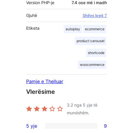
Version PHP-je
7.4 ose më i madh
Gjuhë
Shihni krejt 7
Etiketa
autoplay
ecommerce
product carousel
shortcode
woocommerce
Pamje e Thelluar
Vlerësime
3.2
nga 5 yje të
mundshëm.
5 yje
9
9