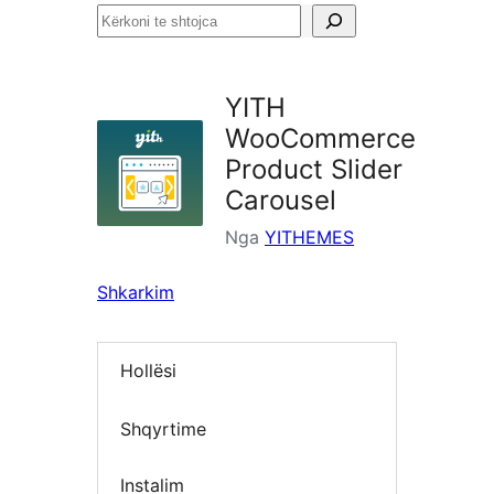
Kërkoni
te
shtojca
YITH
WooCommerce
Product Slider
Carousel
Nga
YITHEMES
Shkarkim
Hollësi
Shqyrtime
Instalim