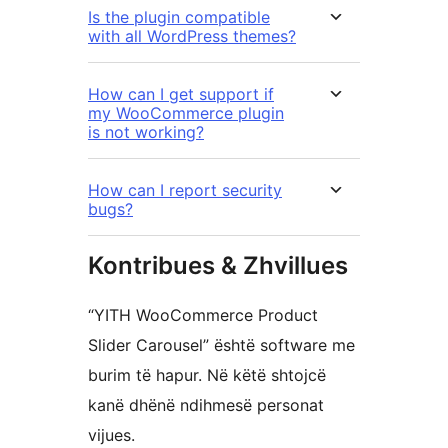
Is the plugin compatible
with all WordPress themes?
How can I get support if
my WooCommerce plugin
is not working?
How can I report security
bugs?
Kontribues & Zhvillues
“YITH WooCommerce Product
Slider Carousel” është software me
burim të hapur. Në këtë shtojcë
kanë dhënë ndihmesë personat
vijues.