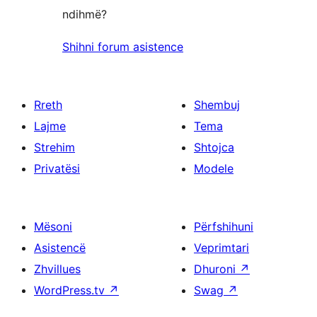
ndihmë?
Shihni forum asistence
Rreth
Shembuj
Lajme
Tema
Strehim
Shtojca
Privatësi
Modele
Mësoni
Përfshihuni
Asistencë
Veprimtari
Zhvillues
Dhuroni
↗
WordPress.tv
↗
Swag
↗