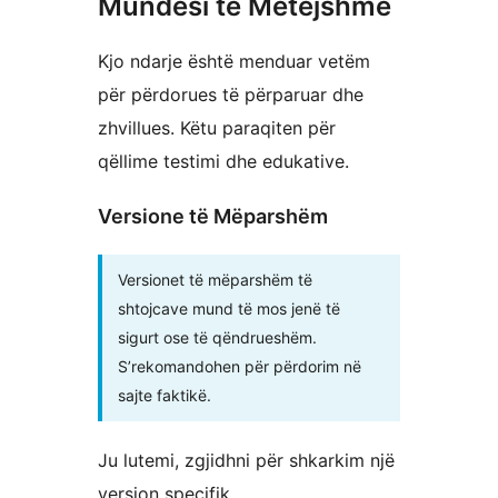
Mundësi të Mëtejshme
Kjo ndarje është menduar vetëm
për përdorues të përparuar dhe
zhvillues. Këtu paraqiten për
qëllime testimi dhe edukative.
Versione të Mëparshëm
Versionet të mëparshëm të
shtojcave mund të mos jenë të
sigurt ose të qëndrueshëm.
S’rekomandohen për përdorim në
sajte faktikë.
Ju lutemi, zgjidhni për shkarkim një
version specifik.