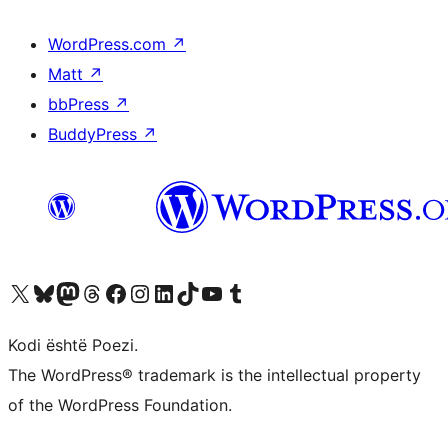
WordPress.com
↗
Matt
↗
bbPress
↗
BuddyPress
↗
Vizitoni llogarinë tonë X (ish Twitter)
Vizitoni llogarinë tonë Bluesky
Vizitoni llogarinë tonë Mastodon
Vizitoni llogarinë tonë Threads
Vizitoni faqen tonë në Facebook
Vizitoni llogarinë tonë Instagram
Vizitoni llogarinë tonë LinkedIn
Vizitoni llogarinë tonë TikTok
Vizitoni kanalin tonë YouTube
Vizitoni llogarinë tonë Tumblr
Kodi është Poezi.
The WordPress® trademark is the intellectual property
of the WordPress Foundation.