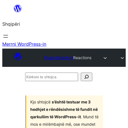
Hidhu
te
Shqipëri
lënda
Merrni WordPress-in
Plugin Directory
Reactions
Kërkoni
te
shtojca
Kjo shtojcë
s’është testuar me 3
hedhjet e rëndësishme të fundit në
qarkullim të WordPress-it
. Mund të
mos e mirëmbajnë më, ose mundet