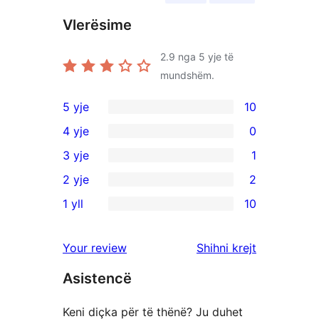
Vlerësime
2.9
nga 5 yje të
mundshëm.
5 yje
10
10
4 yje
0
shqyrtime
0
3 yje
1
me
shqyrtime
1
2 yje
2
5
me
shqyrtim
2
yje
1 yll
10
4
me
shqyrtime
10
yje
3
me
shqyrtime
shqyrtimet
Your review
Shihni krejt
yje
2
me
yje
Asistencë
1
yje
Keni diçka për të thënë? Ju duhet