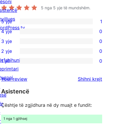
ësoni
5
nga 5 yje të mundshëm.
sistencë
hvillues
5 yje
1
1
ordPress.tv
4 yje
0
shqyrtim
0
↗
3 yje
0
me
shqyrtime
0
2 yje
0
5
me
shqyrtime
0
ërfshihuni
yje
1 yll
0
4
me
shqyrtime
0
eprimtari
yje
3
me
shqyrtime
huroni
shqyrtimet
Your review
Shihni krejt
yje
2
me
↗
yje
Asistencë
1
esë
yje
ër
Çështje të zgjidhura në dy muajt e fundit:
ë
1 nga 1 gjithsej
rdhmen