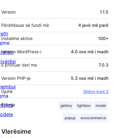
Të
Version
1.1.5
tjera
Përditësuar së fundi më
4 javë
më parë
reth
Instalime aktive
100+
ajme
trehim
Version WordPress-i
4.0 ose më i madh
rivatësi
E provuar deri me
7.0.3
Version PHP-je
5.3 ose më i madh
hembuj
Gjuhë
Shihni krejt 3
ema
htojca
Etiketa
gallery
lightbox
modal
odele
popup
woocommerce
Vlerësime