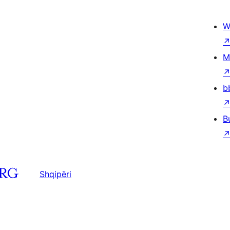
W
M
b
B
Shqipëri