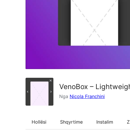
VenoBox – Lightweigh
Nga
Nicola Franchini
Hollësi
Shqyrtime
Instalim
Z