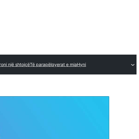
oni një shtojcë
Të parapëlqyerat e mia
Hyni