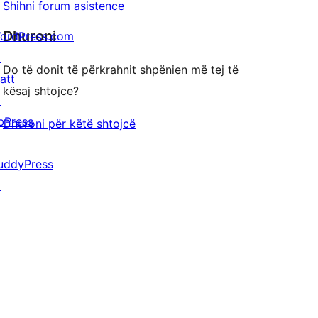
Shihni forum asistence
Dhuroni
ordPress.com
↗
Do të donit të përkrahnit shpënien më tej të
att
kësaj shtojce?
↗
bPress
Dhuroni për këtë shtojcë
↗
uddyPress
↗