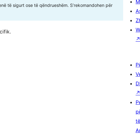
M
enë të sigurt ose të qëndrueshëm. S’rekomandohen për
A
Z
W
ifik.
P
V
D
P
p
t
A