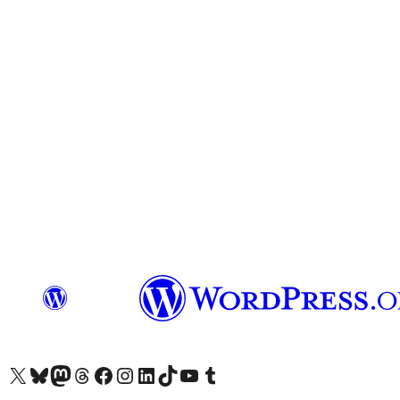
Vizitoni llogarinë tonë X (ish Twitter)
Vizitoni llogarinë tonë Bluesky
Vizitoni llogarinë tonë Mastodon
Vizitoni llogarinë tonë Threads
Vizitoni faqen tonë në Facebook
Vizitoni llogarinë tonë Instagram
Vizitoni llogarinë tonë LinkedIn
Vizitoni llogarinë tonë TikTok
Vizitoni kanalin tonë YouTube
Vizitoni llogarinë tonë Tumblr