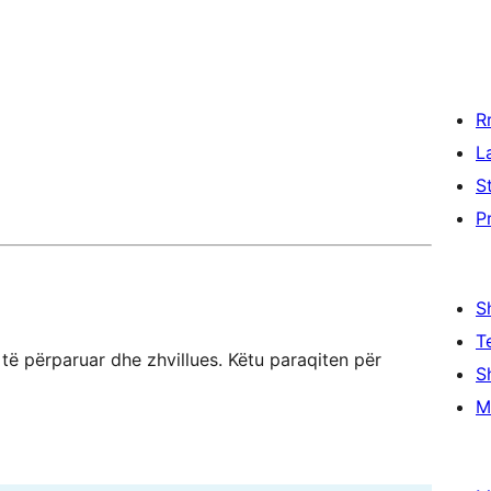
R
L
S
P
S
T
ë përparuar dhe zhvillues. Këtu paraqiten për
S
M