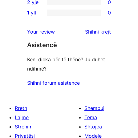
2 yje
0
5
me
shqyrtime
0
yje
1 yll
0
4
me
shqyrtime
0
yje
3
me
shqyrtime
shqyrtimet
Your review
Shihni krejt
yje
2
me
yje
Asistencë
1
yje
Keni diçka për të thënë? Ju duhet
ndihmë?
Shihni forum asistence
Rreth
Shembuj
Lajme
Tema
Strehim
Shtojca
Privatësi
Modele