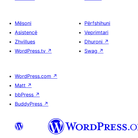
Mësoni
Përfshihuni
Asistencë
Veprimtari
Zhvillues
Dhuroni
↗
WordPress.tv
↗
Swag
↗
WordPress.com
↗
Matt
↗
bbPress
↗
BuddyPress
↗