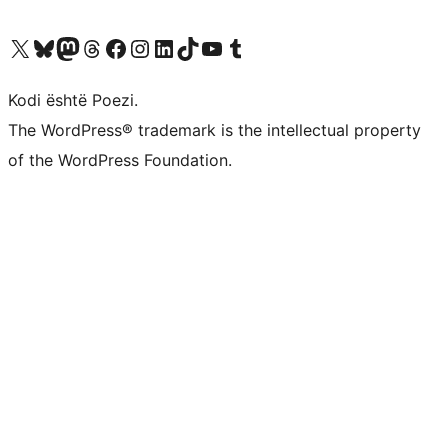
Vizitoni llogarinë tonë X (ish Twitter)
Vizitoni llogarinë tonë Bluesky
Vizitoni llogarinë tonë Mastodon
Vizitoni llogarinë tonë Threads
Vizitoni faqen tonë në Facebook
Vizitoni llogarinë tonë Instagram
Vizitoni llogarinë tonë LinkedIn
Vizitoni llogarinë tonë TikTok
Vizitoni kanalin tonë YouTube
Vizitoni llogarinë tonë Tumblr
Kodi është Poezi.
The WordPress® trademark is the intellectual property
of the WordPress Foundation.