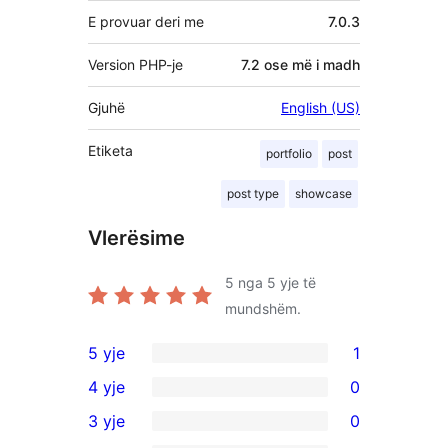
E provuar deri me
7.0.3
Version PHP-je
7.2 ose më i madh
Gjuhë
English (US)
Etiketa
portfolio
post
post type
showcase
Vlerësime
5
nga 5 yje të
mundshëm.
5 yje
1
1
4 yje
0
shqyrtim
0
3 yje
0
me
shqyrtime
0