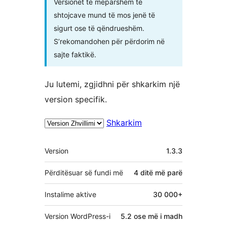
Versionet të mëparshëm të
shtojcave mund të mos jenë të
sigurt ose të qëndrueshëm.
S’rekomandohen për përdorim në
sajte faktikë.
Ju lutemi, zgjidhni për shkarkim një
version specifik.
Shkarkim
Të
Version
1.3.3
tjera
Përditësuar së fundi më
4 ditë
më parë
Instalime aktive
30 000+
Version WordPress-i
5.2 ose më i madh