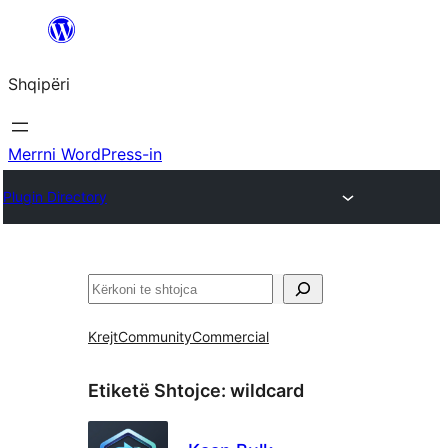
Hidhu
te
Shqipëri
lënda
Merrni WordPress-in
Plugin Directory
Kërko
Krejt
Community
Commercial
Etiketë Shtojce:
wildcard