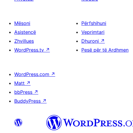
Mësoni
Përfshihuni
Asistencë
Veprimtari
Zhvillues
Dhuroni
↗
WordPress.tv
↗
Pesë për të Ardhmen
WordPress.com
↗
Matt
↗
bbPress
↗
BuddyPress
↗