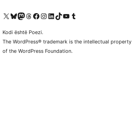
Vizitoni llogarinë tonë X (ish Twitter)
Vizitoni llogarinë tonë Bluesky
Vizitoni llogarinë tonë Mastodon
Vizitoni llogarinë tonë Threads
Vizitoni faqen tonë në Facebook
Vizitoni llogarinë tonë Instagram
Vizitoni llogarinë tonë LinkedIn
Vizitoni llogarinë tonë TikTok
Vizitoni kanalin tonë YouTube
Vizitoni llogarinë tonë Tumblr
Kodi është Poezi.
The WordPress® trademark is the intellectual property
of the WordPress Foundation.