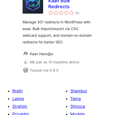
Kaan Bulk
Redirects
vlerësime
(0
)
gjithsej
Manage 301 redirects in WordPress with
ease. Bulk import/export via CSV,
wildcard support, and domain-to-domain
redirects for better SEO.
Kaan Hanoğlu
Më pak se 10 instalime aktive
Testuar me 6.9.5
Rreth
Shembuj
Lajme
Tema
Strehim
Shtojca
Privatësi
Modele