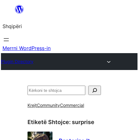
Hidhu
te
Shqipëri
lënda
Merrni WordPress-in
Plugin Directory
Kërko
Krejt
Community
Commercial
Etiketë Shtojce:
surprise