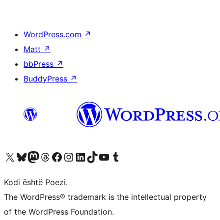
WordPress.com
↗
Matt
↗
bbPress
↗
BuddyPress
↗
Vizitoni llogarinë tonë X (ish Twitter)
Vizitoni llogarinë tonë Bluesky
Vizitoni llogarinë tonë Mastodon
Vizitoni llogarinë tonë Threads
Vizitoni faqen tonë në Facebook
Vizitoni llogarinë tonë Instagram
Vizitoni llogarinë tonë LinkedIn
Vizitoni llogarinë tonë TikTok
Vizitoni kanalin tonë YouTube
Vizitoni llogarinë tonë Tumblr
Kodi është Poezi.
The WordPress® trademark is the intellectual property
of the WordPress Foundation.