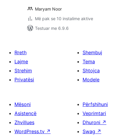
Maryam Noor
Më pak se 10 instalime aktive
Testuar me 6.9.6
Rreth
Shembuj
Lajme
Tema
Strehim
Shtojca
Privatësi
Modele
Mësoni
Përfshihuni
Asistencë
Veprimtari
Zhvillues
Dhuroni
↗
WordPress.tv
↗
Swag
↗