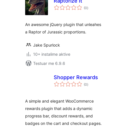
Raptorize It
vlerësime
(0
)
gjithsej
An awesome jQuery plugin that unleahes
a Raptor of Jurassic proportions.
Jake Spurlock
10+ instalime aktive
Testuar me 6.9.6
Shopper Rewards
vlerësime
(0
)
gjithsej
A simple and elegant WooCommerce
rewards plugin that adds a dynamic
progress bar, discount rewards, and
badges on the cart and checkout pages.