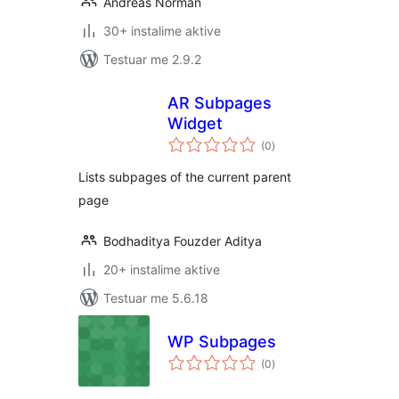
Andreas Norman
30+ instalime aktive
Testuar me 2.9.2
AR Subpages
Widget
vlerësime
(0
)
gjithsej
Lists subpages of the current parent
page
Bodhaditya Fouzder Aditya
20+ instalime aktive
Testuar me 5.6.18
WP Subpages
vlerësime
(0
)
gjithsej