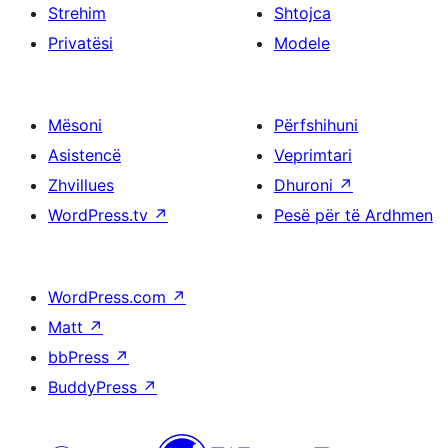
Strehim
Shtojca
Privatësi
Modele
Mësoni
Përfshihuni
Asistencë
Veprimtari
Zhvillues
Dhuroni
↗
WordPress.tv
↗
Pesë për të Ardhmen
WordPress.com
↗
Matt
↗
bbPress
↗
BuddyPress
↗