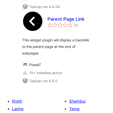
Testuar me 4.4.34
Parent Page Link
vlerësime
(0
)
gjithsej
This widget plugin will display a backlink
to the parent page at the end of
subpages
PowieT
10+ instalime aktive
Testuar me 4.9.0
Rreth
Shembuj
Lajme
Tema