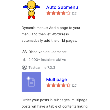
Auto Submenu
vlerësime
(25
)
gjithsej
Dynamic menus: Add a page to your
menu and then let WordPress
automatically add the child pages.
Diana van de Laarschot
2 000+ instalime aktive
Testuar me 7.0.3
Multipage
vlerësime
(22
)
gjithsej
Order your posts in subpages: multipage
posts will have a table of contents linking