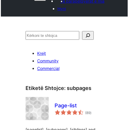
Të parapëlqyerat e mia
Hyni
Kërko
Krejt
Community
Commercial
Etiketë Shtojce:
subpages
Page-list
vlerësime
(89
)
gjithsej
[pagelist], [subpages], [siblings] and