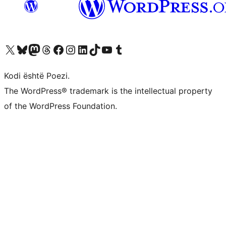
Vizitoni llogarinë tonë X (ish Twitter)
Vizitoni llogarinë tonë Bluesky
Vizitoni llogarinë tonë Mastodon
Vizitoni llogarinë tonë Threads
Vizitoni faqen tonë në Facebook
Vizitoni llogarinë tonë Instagram
Vizitoni llogarinë tonë LinkedIn
Vizitoni llogarinë tonë TikTok
Vizitoni kanalin tonë YouTube
Vizitoni llogarinë tonë Tumblr
Kodi është Poezi.
The WordPress® trademark is the intellectual property
of the WordPress Foundation.