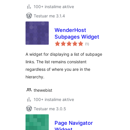
100+ instalime aktive
Testuar me 3.1.4
WenderHost
Subpages Widget
vlerësime
(1
)
gjithsej
A widget for displaying a list of subpage
links. The list remains consistent
regardless of where you are in the
hierarchy.
thewebist
100+ instalime aktive
Testuar me 3.0.5
Page Navigator
Widget