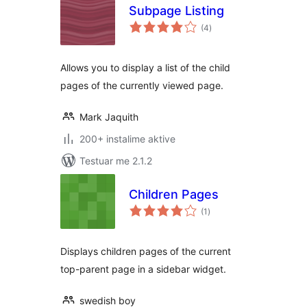
Subpage Listing
vlerësime
(4
)
gjithsej
Allows you to display a list of the child
pages of the currently viewed page.
Mark Jaquith
200+ instalime aktive
Testuar me 2.1.2
Children Pages
vlerësime
(1
)
gjithsej
Displays children pages of the current
top-parent page in a sidebar widget.
swedish boy