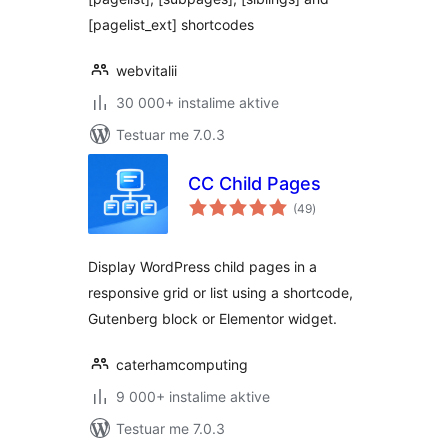
[pagelist_ext] shortcodes
webvitalii
30 000+ instalime aktive
Testuar me 7.0.3
CC Child Pages
vlerësime
(49
)
gjithsej
Display WordPress child pages in a
responsive grid or list using a shortcode,
Gutenberg block or Elementor widget.
caterhamcomputing
9 000+ instalime aktive
Testuar me 7.0.3