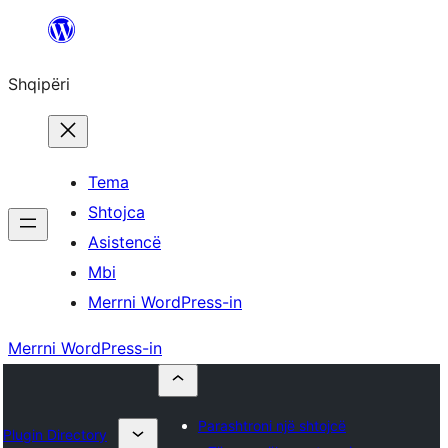
Hidhu
te
Shqipëri
lënda
Tema
Shtojca
Asistencë
Mbi
Merrni WordPress-in
Merrni WordPress-in
Parashtroni një shtojcë
Plugin Directory