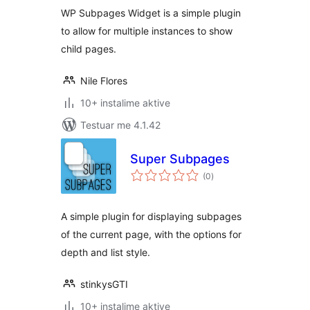
WP Subpages Widget is a simple plugin
to allow for multiple instances to show
child pages.
Nile Flores
10+ instalime aktive
Testuar me 4.1.42
Super Subpages
vlerësime
(0
)
gjithsej
A simple plugin for displaying subpages
of the current page, with the options for
depth and list style.
stinkysGTI
10+ instalime aktive