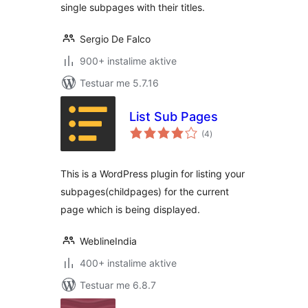
single subpages with their titles.
Sergio De Falco
900+ instalime aktive
Testuar me 5.7.16
List Sub Pages
vlerësime
(4
)
gjithsej
This is a WordPress plugin for listing your
subpages(childpages) for the current
page which is being displayed.
WeblineIndia
400+ instalime aktive
Testuar me 6.8.7