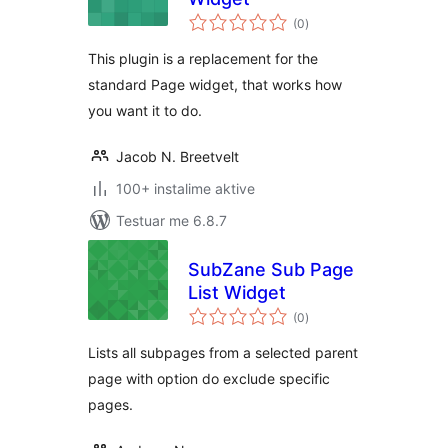
vlerësime
(0
)
gjithsej
This plugin is a replacement for the
standard Page widget, that works how
you want it to do.
Jacob N. Breetvelt
100+ instalime aktive
Testuar me 6.8.7
SubZane Sub Page
List Widget
vlerësime
(0
)
gjithsej
Lists all subpages from a selected parent
page with option do exclude specific
pages.