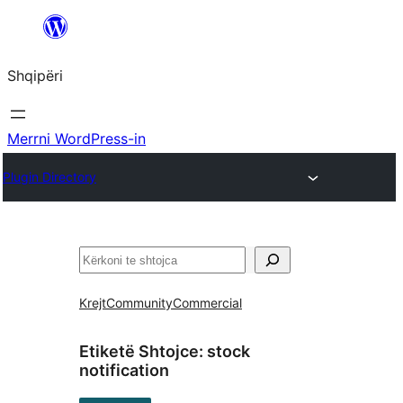
Hidhu
te
Shqipëri
lënda
Merrni WordPress-in
Plugin Directory
Kërko
Krejt
Community
Commercial
Etiketë Shtojce:
stock
notification