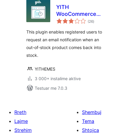
YITH
WooCommerce
vlerësime
Waitlist
(26
)
gjithsej
This plugin enables registered users to
request an email notification when an
out-of-stock product comes back into
stock.
YITHEMES
3 000+ instalime aktive
Testuar me 7.0.3
Rreth
Shembuj
Lajme
Tema
Strehim
Shtojca