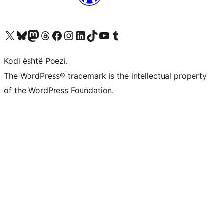
Vizitoni llogarinë tonë X (ish Twitter)
Vizitoni llogarinë tonë Bluesky
Vizitoni llogarinë tonë Mastodon
Vizitoni llogarinë tonë Threads
Vizitoni faqen tonë në Facebook
Vizitoni llogarinë tonë Instagram
Vizitoni llogarinë tonë LinkedIn
Vizitoni llogarinë tonë TikTok
Vizitoni kanalin tonë YouTube
Vizitoni llogarinë tonë Tumblr
Kodi është Poezi.
The WordPress® trademark is the intellectual property
of the WordPress Foundation.