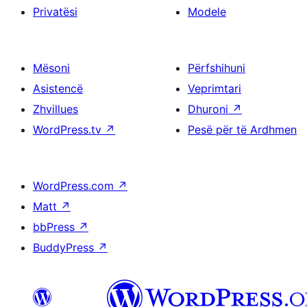
Privatësi
Modele
Mësoni
Përfshihuni
Asistencë
Veprimtari
Zhvillues
Dhuroni
↗
WordPress.tv
↗
Pesë për të Ardhmen
WordPress.com
↗
Matt
↗
bbPress
↗
BuddyPress
↗