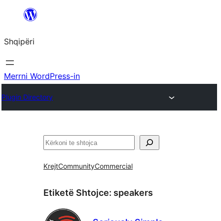
Hidhu
te
Shqipëri
lënda
Merrni WordPress-in
Plugin Directory
Kërko
Krejt
Community
Commercial
Etiketë Shtojce:
speakers