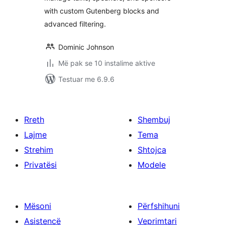
with custom Gutenberg blocks and
advanced filtering.
Dominic Johnson
Më pak se 10 instalime aktive
Testuar me 6.9.6
Rreth
Shembuj
Lajme
Tema
Strehim
Shtojca
Privatësi
Modele
Mësoni
Përfshihuni
Asistencë
Veprimtari