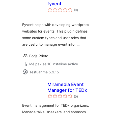
fyvent
vlerësime
(0
)
gjithsej
Fyvent helps with developing wordpress
websites for events. This plugin defines
some custom types and user roles that
are useful to manage event infor …
Borja Prieto
Më pak se 10 instalime aktive
Testuar me 5.9.15
Miramedia Event
Manager for TEDx
vlerësime
(0
)
gjithsej
Event management for TEDx organizers.
Manage talks, speakers, and sponsors