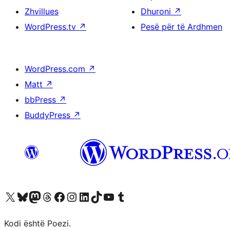
Zhvillues
Dhuroni
↗
WordPress.tv
↗
Pesë për të Ardhmen
WordPress.com
↗
Matt
↗
bbPress
↗
BuddyPress
↗
Vizitoni llogarinë tonë X (ish Twitter)
Vizitoni llogarinë tonë Bluesky
Vizitoni llogarinë tonë Mastodon
Vizitoni llogarinë tonë Threads
Vizitoni faqen tonë në Facebook
Vizitoni llogarinë tonë Instagram
Vizitoni llogarinë tonë LinkedIn
Vizitoni llogarinë tonë TikTok
Vizitoni kanalin tonë YouTube
Vizitoni llogarinë tonë Tumblr
Kodi është Poezi.