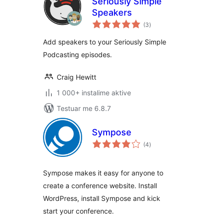
Seriously Simple
Speakers
vlerësime
(3
)
gjithsej
Add speakers to your Seriously Simple
Podcasting episodes.
Craig Hewitt
1 000+ instalime aktive
Testuar me 6.8.7
Sympose
vlerësime
(4
)
gjithsej
Sympose makes it easy for anyone to
create a conference website. Install
WordPress, install Sympose and kick
start your conference.