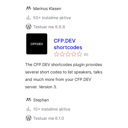
Marinus Klasen
50+ instalime aktive
Testuar me 6.6.6
CFP.DEV
shortcodes
vlerësime
(0
)
gjithsej
The CFP.DEV shortcodes plugin provides
several short codes to list speakers, talks
and much more from your CFP.DEV
server. Version 3.
Stephan
10+ instalime aktive
Testuar me 6.1.0