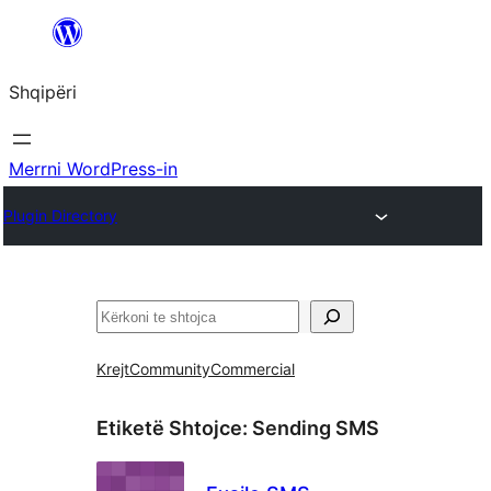
Hidhu
te
Shqipëri
lënda
Merrni WordPress-in
Plugin Directory
Kërko
Krejt
Community
Commercial
Etiketë Shtojce:
Sending SMS