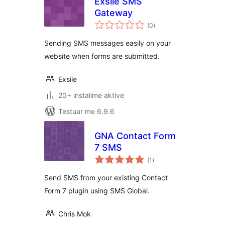
Exsile SMS
Gateway
vlerësime
(0
)
gjithsej
Sending SMS messages easily on your
website when forms are submitted.
Exsile
20+ instalime aktive
Testuar me 6.9.6
GNA Contact Form
7 SMS
vlerësime
(1
)
gjithsej
Send SMS from your existing Contact
Form 7 plugin using SMS Global.
Chris Mok