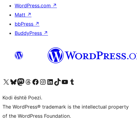
WordPress.com
↗
Matt
↗
bbPress
↗
BuddyPress
↗
Vizitoni llogarinë tonë X (ish Twitter)
Vizitoni llogarinë tonë Bluesky
Vizitoni llogarinë tonë Mastodon
Vizitoni llogarinë tonë Threads
Vizitoni faqen tonë në Facebook
Vizitoni llogarinë tonë Instagram
Vizitoni llogarinë tonë LinkedIn
Vizitoni llogarinë tonë TikTok
Vizitoni kanalin tonë YouTube
Vizitoni llogarinë tonë Tumblr
Kodi është Poezi.
The WordPress® trademark is the intellectual property
of the WordPress Foundation.