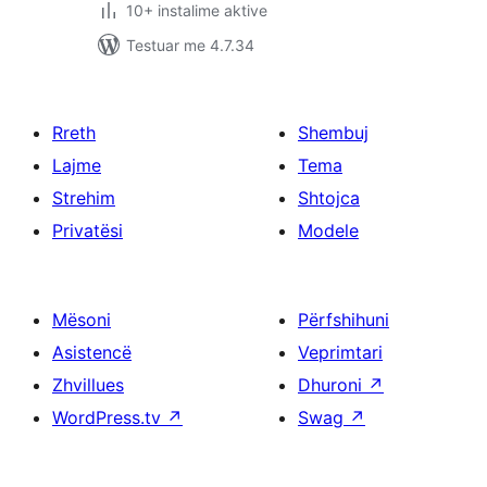
10+ instalime aktive
Testuar me 4.7.34
Rreth
Shembuj
Lajme
Tema
Strehim
Shtojca
Privatësi
Modele
Mësoni
Përfshihuni
Asistencë
Veprimtari
Zhvillues
Dhuroni
↗
WordPress.tv
↗
Swag
↗