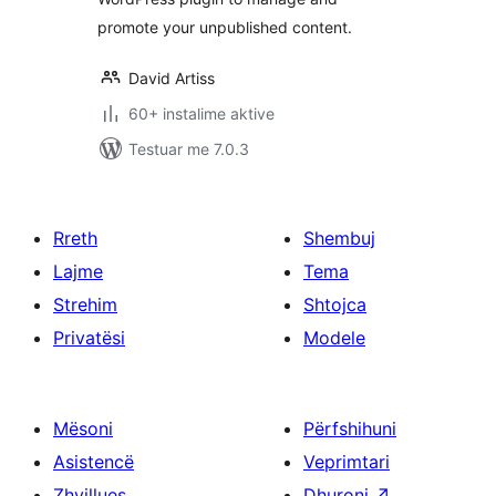
promote your unpublished content.
David Artiss
60+ instalime aktive
Testuar me 7.0.3
Rreth
Shembuj
Lajme
Tema
Strehim
Shtojca
Privatësi
Modele
Mësoni
Përfshihuni
Asistencë
Veprimtari
Zhvillues
Dhuroni
↗