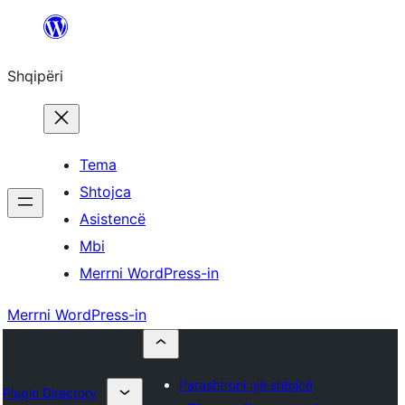
Hidhu
te
Shqipëri
lënda
Tema
Shtojca
Asistencë
Mbi
Merrni WordPress-in
Merrni WordPress-in
Parashtroni një shtojcë
Plugin Directory