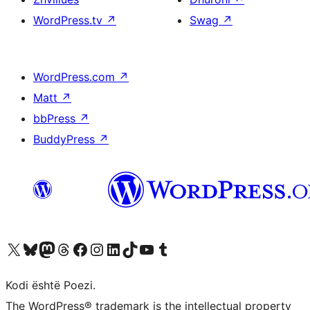
WordPress.tv
↗
Swag
↗
WordPress.com
↗
Matt
↗
bbPress
↗
BuddyPress
↗
Vizitoni llogarinë tonë X (ish Twitter)
Vizitoni llogarinë tonë Bluesky
Vizitoni llogarinë tonë Mastodon
Vizitoni llogarinë tonë Threads
Vizitoni faqen tonë në Facebook
Vizitoni llogarinë tonë Instagram
Vizitoni llogarinë tonë LinkedIn
Vizitoni llogarinë tonë TikTok
Vizitoni kanalin tonë YouTube
Vizitoni llogarinë tonë Tumblr
Kodi është Poezi.
The WordPress® trademark is the intellectual property