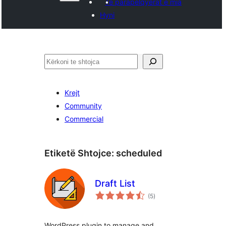
Të parapëlqyerat e mia
Hyni
Kërko
Krejt
Community
Commercial
Etiketë Shtojce:
scheduled
Draft List
vlerësime
(5
)
gjithsej
WordPress plugin to manage and