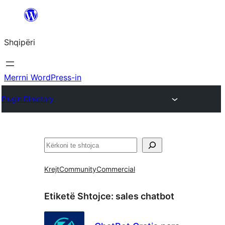
Hidhu
te
Shqipëri
lënda
Merrni WordPress-in
Plugin Directory
Kërko
Krejt
Community
Commercial
Etiketë Shtojce:
sales chatbot