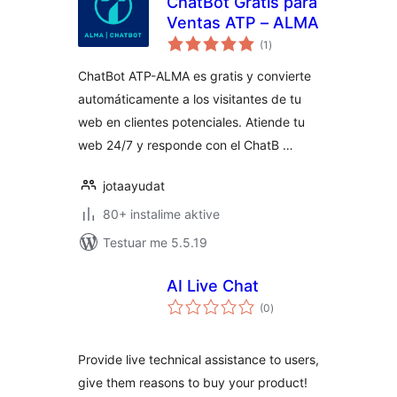
ChatBot Gratis para
Ventas ATP – ALMA
vlerësime
(1
)
gjithsej
ChatBot ATP-ALMA es gratis y convierte
automáticamente a los visitantes de tu
web en clientes potenciales. Atiende tu
web 24/7 y responde con el ChatB …
jotaayudat
80+ instalime aktive
Testuar me 5.5.19
AI Live Chat
vlerësime
(0
)
gjithsej
Provide live technical assistance to users,
give them reasons to buy your product!