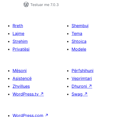
Testuar me 7.0.3
Rreth
Shembuj
Lajme
Tema
Strehim
Shtojca
Privatësi
Modele
Mësoni
Përfshihuni
Asistencë
Veprimtari
Zhvillues
Dhuroni
↗
WordPress.tv
↗
Swag
↗
WordPress.com
↗