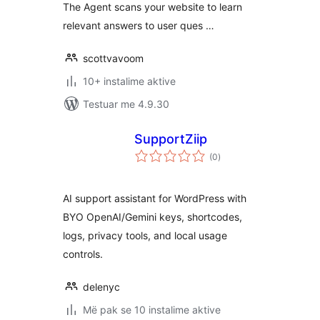
The Agent scans your website to learn
relevant answers to user ques …
scottvavoom
10+ instalime aktive
Testuar me 4.9.30
SupportZiip
vlerësime
(0
)
gjithsej
AI support assistant for WordPress with
BYO OpenAI/Gemini keys, shortcodes,
logs, privacy tools, and local usage
controls.
delenyc
Më pak se 10 instalime aktive