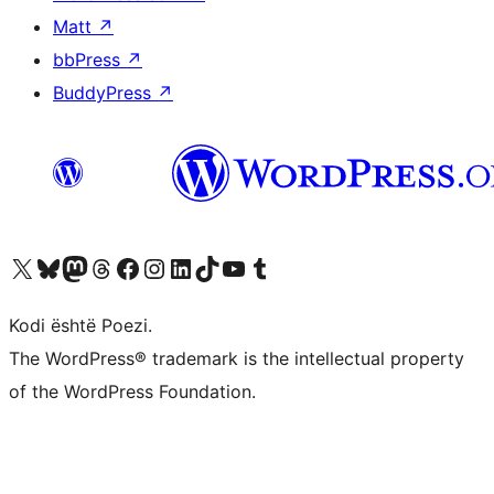
Matt
↗
bbPress
↗
BuddyPress
↗
Vizitoni llogarinë tonë X (ish Twitter)
Vizitoni llogarinë tonë Bluesky
Vizitoni llogarinë tonë Mastodon
Vizitoni llogarinë tonë Threads
Vizitoni faqen tonë në Facebook
Vizitoni llogarinë tonë Instagram
Vizitoni llogarinë tonë LinkedIn
Vizitoni llogarinë tonë TikTok
Vizitoni kanalin tonë YouTube
Vizitoni llogarinë tonë Tumblr
Kodi është Poezi.
The WordPress® trademark is the intellectual property
of the WordPress Foundation.